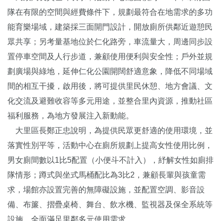
隊在有限的空間與經費條件下，規劃最符合在地需求的多功
能育樂場域，建築採三面開門設計，開放廁所供鄰近遊憩民
眾共享；另考量基地位於仁化路旁，車流量大，周邊同步設
置停車空間及人行步道，兼顧使用便利與安全性；戶外並規
劃廣場與綠地，延伸仁化公園開闊舒適意象，降低不同場域
間的相互干擾，啟用後，將可提供里民休憩、地方會議、文
化交流及避難收容等多元用途，並整合里內資源，推動社區
福利服務，為地方發展注入新動能。
大里區長鄭正忠說明，為提供民眾更舒適的使用環境，並
落實性別平等，活動中心在廁所規劃上提高女性使用比例，
男女廁間數以1比5配置（小便斗不計入），紓解女性如廁排
隊情形；蹲式與坐式馬桶配比為3比2，兼顧長輩與孩童需
求，場館亦設置完善的無障礙設施，並配置空調、影音設
備、布簾、摺疊桌椅、舞台、飲水機、監視器及保全系統等
設施，全面滿足里鄰多元使用需求。