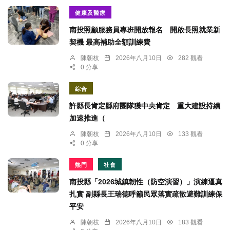
健康及醫療
南投照顧服務員專班開放報名 開啟長照就業新
契機 最高補助全額訓練費
陳朝枝
2026年八月10日
282 觀看
0 分享
綜合
許縣長肯定縣府團隊獲中央肯定 重大建設持續
加速推進（
陳朝枝
2026年八月10日
133 觀看
0 分享
熱門
社會
南投縣「2026城鎮韌性（防空演習）」演練逼真
扎實 副縣長王瑞德呼籲民眾落實疏散避難訓練保
平安
陳朝枝
2026年八月10日
183 觀看