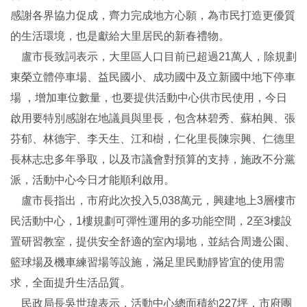
感謝各界協力促成，齊力完成地方心願，為市民打造更優質
的生活環境，也是獻給大里居民的新春禮物。
盧市長致詞表示，大里區人口目前已超過21萬人，除規劃
東榮立體停車場、益民國小、成功國中及立新國中地下停車
場 ，增加車位數量，也要提供活動中心供市民使用，今日
啟用要特別感謝在地議員與里長，包含林碧秀、蘇柏興、張
芬郁、林德宇、李天生、江和樹，仁化里長陳宗興、仁德里
長林志忠多年爭取，以及市議會對預算的支持，施政不分黨
派，活動中心今日才能順利啟用。
盧市長指出，市府此次投入5,038萬元，興建地上3層樓市
民活動中心，1樓規劃可彈性運用的多功能空間，2至3樓設
置研習教室，提供安全舒適的室內場地，並結合周邊公園、
籃球場及機車練習場等設施，滿足里民動靜皆宜的使用需
求，全面提升生活品質。
民政局長吳世瑋表示，活動中心總面積約227坪，市府團