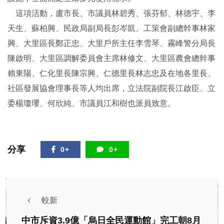
這項活動，盧市長、市議員林碧秀、張芬郁、林德宇、李
天生、蘇柏興、民政局副局長彭岑凱、工策會副總幹事林家
興、大里區長鄭正忠、大里戶所主任李雪琴、霧峰警分局長
陳啟明、大里區調解委員會主席林修文、大里區農會總幹事
賴東陽、仁化里長陳宗興、仁德里長林志忠及在地各里長、
社區發展協會理事長等人均出席，立法院副院長江啟臣、立
委楊瓊瓔、何欣純、市議員江和樹也派員致意。
分享
0+
0+
較新
中市斥資3.9億「烏日全民運動館」完工朝8月