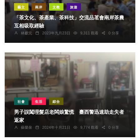
藝文
兩岸
文教
旅遊
「茶文化、茶產業、茶科技」交流品茗會兩岸茶農
互相吸取經驗
林獻元
2023年九月23日
9,311 觀看
0 分享
社會
生活
綜合
男子誤闖理髮店老闆娘驚慌 臺西警迅速助走失者
返家
蘇榮泉
2024年十月21日
9,774 觀看
0 分享