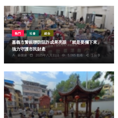
熱門
社會
綜合
嘉義市警銀聯防阻詐成果亮眼 「就是要攔下來」
強力守護市民財產
蘇榮泉
2025年八月31日
5,065 觀看
1 分享