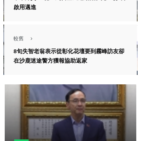
啟用邁進
較舊
8旬失智老翁表示從彰化花壇要到霧峰訪友卻
在沙鹿迷途警方獲報協助返家