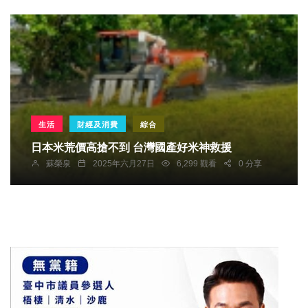
生活
財經及消費
綜合
日本米荒價高搶不到 台灣國產好米神救援
蘇榮泉
2025年六月27日
6,299 觀看
0 分享