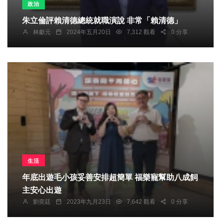
政治
朱立倫評賴清德總統就職演說 非常「賴清德」
林獻元
2024年五月20日
7,312 觀看
0 分享
生活
年底出遊毛小孩妥善安排超簡單 福樂寵幫助八成飼
主安心出遊
劉奕廷
2023年九月23日
7,642 觀看
0 分享