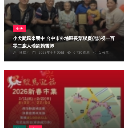
生活
小犬颱風來襲中 台中市外埔區長葉聯慶仍訪視一百
零二歲人瑞劉賴雪卿
林獻元
2023年十月05日
6,730 觀看
1 分享