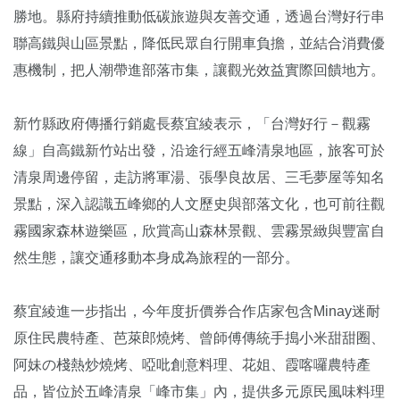
勝地。縣府持續推動低碳旅遊與友善交通，透過台灣好行串
聯高鐵與山區景點，降低民眾自行開車負擔，並結合消費優
惠機制，把人潮帶進部落市集，讓觀光效益實際回饋地方。
新竹縣政府傳播行銷處長蔡宜綾表示，「台灣好行－觀霧
線」自高鐵新竹站出發，沿途行經五峰清泉地區，旅客可於
清泉周邊停留，走訪將軍湯、張學良故居、三毛夢屋等知名
景點，深入認識五峰鄉的人文歷史與部落文化，也可前往觀
霧國家森林遊樂區，欣賞高山森林景觀、雲霧景緻與豐富自
然生態，讓交通移動本身成為旅程的一部分。
蔡宜綾進一步指出，今年度折價券合作店家包含Minay迷耐
原住民農特產、芭萊郎燒烤、曾師傅傳統手搗小米甜甜圈、
阿妹の棧熱炒燒烤、啞吡創意料理、花姐、霞喀囉農特產
品，皆位於五峰清泉「峰市集」內，提供多元原民風味料理