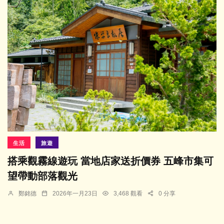
生活
旅遊
搭乘觀霧線遊玩 當地店家送折價券 五峰市集可
望帶動部落觀光
鄭銘德
2026年一月23日
3,468 觀看
0 分享