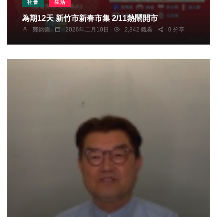
社會
生活
為期12天 新竹市新春市集 2/11熱鬧開市
鄭銘德
2026年二月10日
2,842 觀看
0 分享