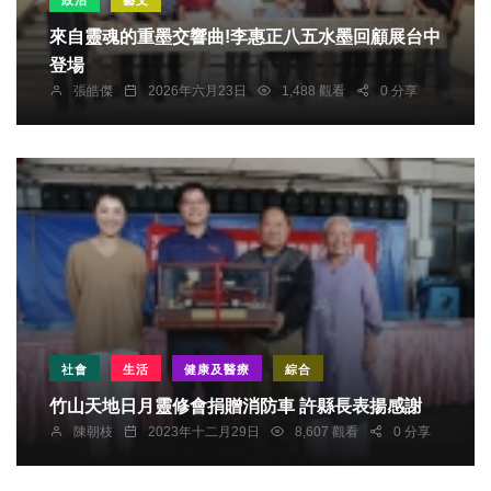
政治
藝文
來自靈魂的重墨交響曲!李惠正八五水墨回顧展台中
登場
張皓傑
2026年六月23日
1,488 觀看
0 分享
社會
生活
健康及醫療
綜合
竹山天地日月靈修會捐贈消防車 許縣長表揚感謝
陳朝枝
2023年十二月29日
8,607 觀看
0 分享