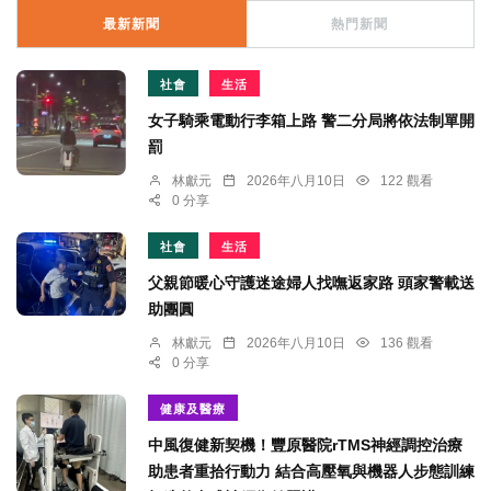
最新新聞
熱門新聞
社會
生活
女子騎乘電動行李箱上路 警二分局將依法制單開
罰
林獻元
2026年八月10日
122 觀看
0 分享
社會
生活
父親節暖心守護迷途婦人找嘸返家路 頭家警載送
助團圓
林獻元
2026年八月10日
136 觀看
0 分享
健康及醫療
中風復健新契機！豐原醫院rTMS神經調控治療
助患者重拾行動力 結合高壓氧與機器人步態訓練