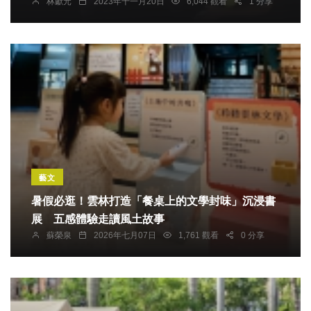
林獻元
2023年十一月20日
6,044 觀看
1 分享
藝文
暑假必逛！雲林打造「餐桌上的文學封味」沉浸書
展 五感體驗走讀風土故事
蘇榮泉
2026年七月07日
1,761 觀看
0 分享