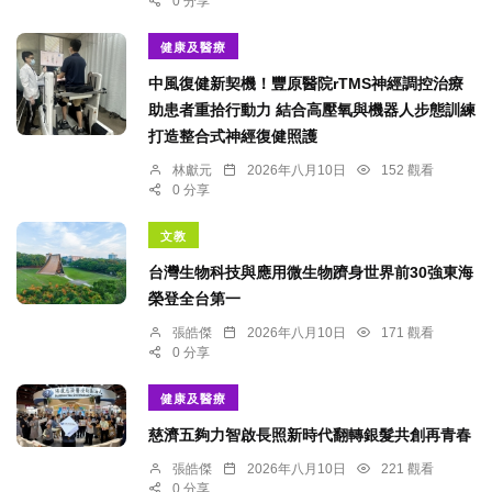
0 分享
健康及醫療
中風復健新契機！豐原醫院rTMS神經調控治療
助患者重拾行動力 結合高壓氧與機器人步態訓練
打造整合式神經復健照護
林獻元
2026年八月10日
152 觀看
0 分享
文教
台灣生物科技與應用微生物躋身世界前30強東海
榮登全台第一
張皓傑
2026年八月10日
171 觀看
0 分享
健康及醫療
慈濟五夠力智啟長照新時代翻轉銀髮共創再青春
張皓傑
2026年八月10日
221 觀看
0 分享