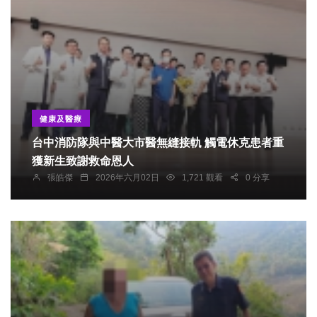
健康及醫療
台中消防隊與中醫大市醫無縫接軌 觸電休克患者重
獲新生致謝救命恩人
張皓傑
2026年六月02日
1,721 觀看
0 分享