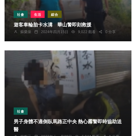
社會
生活
綜合
遊客車輪胎卡水溝 華山警即刻救援
蘇榮泉
2024年四月15日
9,022 觀看
0 分享
社會
男子身體不適倒臥馬路正中央 熱心霧警即時協助送
醫