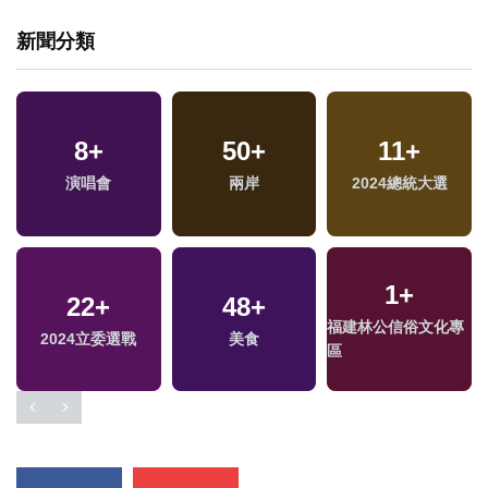
新聞分類
8
+
50
+
11
+
演唱會
兩岸
2024總統大選
1
+
22
+
48
+
福建林公信俗文化專
兩
2024立委選戰
美食
區
區