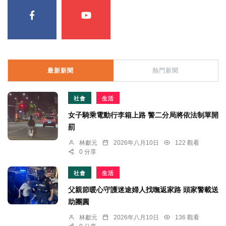
最新新聞
熱門新聞
社會
生活
女子騎乘電動行李箱上路 警二分局將依法制單開
罰
林獻元
2026年八月10日
122 觀看
0 分享
社會
生活
父親節暖心守護迷途婦人找嘸返家路 頭家警載送
助團圓
林獻元
2026年八月10日
136 觀看