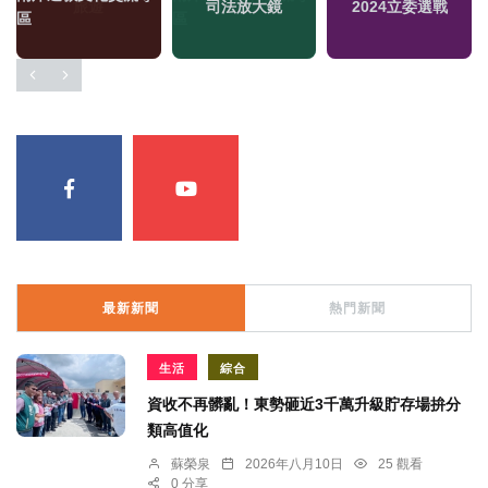
司法放大鏡
2024立委選戰
區
最新新聞
熱門新聞
生活
綜合
資收不再髒亂！東勢砸近3千萬升級貯存場拚分
類高值化
蘇榮泉
2026年八月10日
25 觀看
0 分享