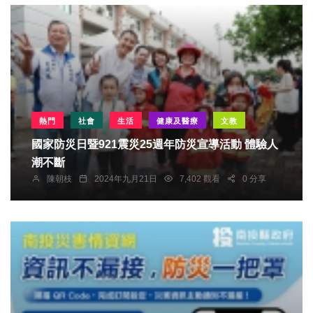
熱門
社會
生活
健康及醫療
文教
國家防災日暨921震災25週年防災宣導活動 體驗人
潮不斷
陳朝枝
2024年九月21日
7,402 觀看
0 分享