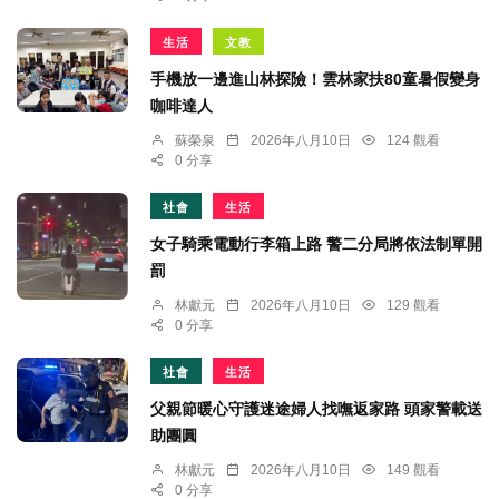
生活
文教
手機放一邊進山林探險！雲林家扶80童暑假變身
咖啡達人
蘇榮泉
2026年八月10日
124 觀看
0 分享
社會
生活
女子騎乘電動行李箱上路 警二分局將依法制單開
罰
林獻元
2026年八月10日
129 觀看
0 分享
社會
生活
父親節暖心守護迷途婦人找嘸返家路 頭家警載送
助團圓
林獻元
2026年八月10日
149 觀看
0 分享