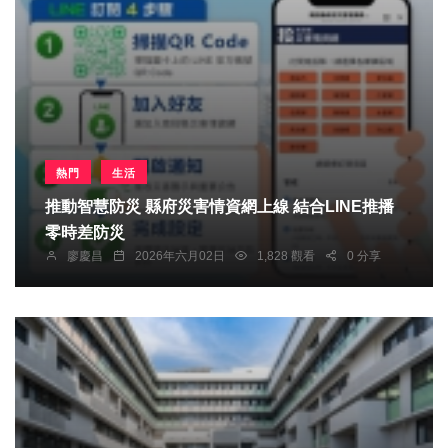
熱門
生活
推動智慧防災 縣府災害情資網上線 結合LINE推播
零時差防災
廖慶昌
2026年六月02日
1,828 觀看
0 分享