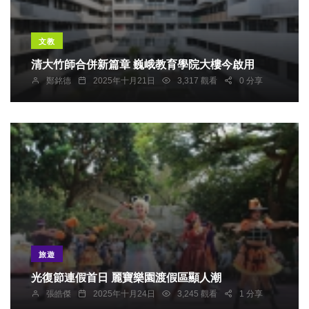
文教
清大竹師合併新篇章 巍峨教育學院大樓今啟用
鄭銘德
2025年十月21日
3,317 觀看
0 分享
旅遊
光復節連假首日 麗寶樂園渡假區顯人潮
張皓傑
2025年十月24日
3,245 觀看
1 分享