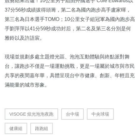
競賽結果出爐！10公里男子組由外國選手 Cole Edwards以
37分56秒成績拔得頭籌，第二名為國內跑步高手盧家暉，
第三名為日本選手TOMO；10公里女子組冠軍為國內跑步高
手劉萍萍以41分59秒成功封后，第二名及第三名分別是何
雅鈴以及許語宸。
現場並規劃多處主題燈光區、泡泡互動體驗與終點派對舞
台，讓跑步不僅是一場運動挑戰，更是一場屬於城市與市民
共享的夜間嘉年華，具體呈現台中市健康、創新、年輕且充
滿能量的城市形象。
VISOGE 炫光泡泡夜跑
台中場
中央球場
健康組
路跑組