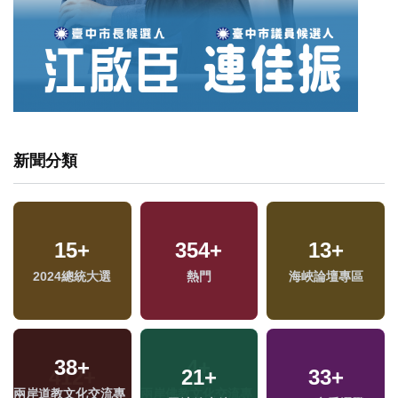
新聞分類
15
+
354
+
13
+
2024總統大選
熱門
海峽論壇專區
38
+
21
+
33
+
兩岸道教文化交流專