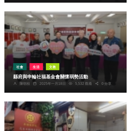
社會
生活
文教
縣府與申輪社福基金會關懷弱勢活動
陳朝枝
2025年一月18日
5,532 觀看
0 分享