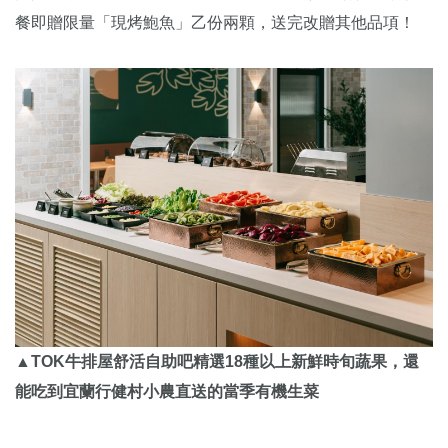
餐即贈限量「現烤鮑魚」乙份兩顆，送完改贈其他品項！
▲TOK牛排屋舒活自助吧精選18種以上新鮮時旬蔬果，還
能吃到宜蘭行健村小農直送的當季有機生菜