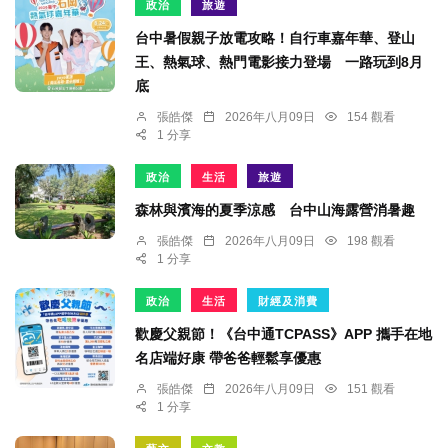
政治
旅遊
台中暑假親子放電攻略！自行車嘉年華、登山
王、熱氣球、熱門電影接力登場 一路玩到8月
底
張皓傑
2026年八月09日
154 觀看
1 分享
政治
生活
旅遊
森林與濱海的夏季涼感 台中山海露營消暑趣
張皓傑
2026年八月09日
198 觀看
1 分享
政治
生活
財經及消費
歡慶父親節！《台中通TCPASS》APP 攜手在地
名店端好康 帶爸爸輕鬆享優惠
張皓傑
2026年八月09日
151 觀看
1 分享