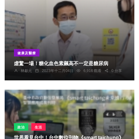
健康及醫療
虛驚一場！糖化血色素飆高不一定是糖尿病
林獻元
2023年十二月04日
6,916 觀看
0 分享
政治
生活
世界看見台中！台中數位刊物《smart taichung》