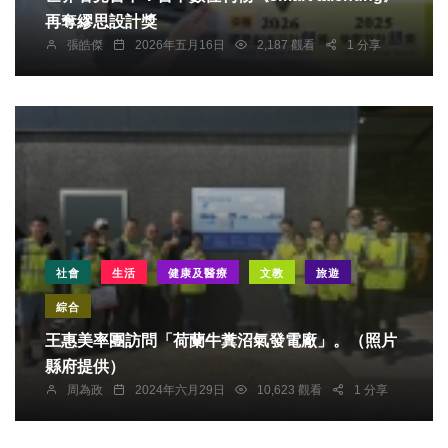
再奪繆思設計獎
張皓傑
2026年五月16日
2,187 觀看
1 分享
社會
生活
健康及醫療
文教
旅遊
綜合
王惠美率團訪問「荷蘭牛糞沼氣發電廠」。（照片
縣府提供）
周為政
2024年六月29日
10,623 觀看
1 分享