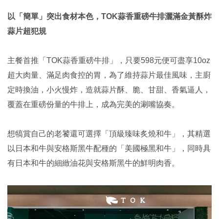
以「簡單」突出食材本色，TOK蒜香重磅牛排灑滿金黃酥炸
蒜片超犯規
主餐首推「TOK蒜香重磅牛排」，只要598元便可盡享10oz
超大肉量、滿足肉食控的胃，為了維持蒜片最佳風味，主廚
定時換油，小火慢炸，造就蒜片酥、脆、甘甜、香氣逼人，
覆蓋在重磅份量的牛排上，成為完美的涮嘴協奏。
想犒賞自己的老饕還可選擇「頂級臻味炙燒和牛」，其精選
以日本和牛與安格斯黑牛配種的「美國極黑和牛」，同時具
有日本和牛的細緻油花與安格斯黑牛的鮮明肉香。