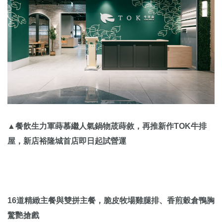
▲餐飲生力軍蒔慕繼人氣鍋物荿蒔敘，再推新作TOK牛排
屋，新店裕隆城首店即日起試營運
16道精緻主餐與雙拼主餐，脆皮牧場雞腿排、香煎穀倉鴨胸
驚艷搶戲