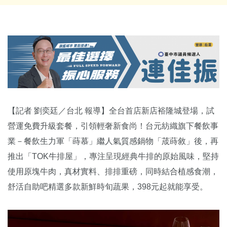
【記者 劉奕廷／台北 報導】全台首店新店裕隆城登場，試
營運免費升級套餐，引領輕奢新食尚！台元紡織旗下餐飲事
業－餐飲生力軍「蒔慕」繼人氣質感鍋物「荿蒔敘」後，再
推出「TOK牛排屋」，專注呈現經典牛排的原始風味，堅持
使用原塊牛肉，真材實料、排排重磅，同時結合植感食潮，
舒活自助吧精選多款新鮮時旬蔬果，398元起就能享受。