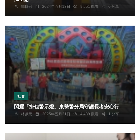
編輯部
2024年五月13日
9,551 觀看
0 分享
社會
閃耀「掛包警示燈」東勢警分局守護長者安心行
林獻元
2025年五月21日
4,489 觀看
1 分享