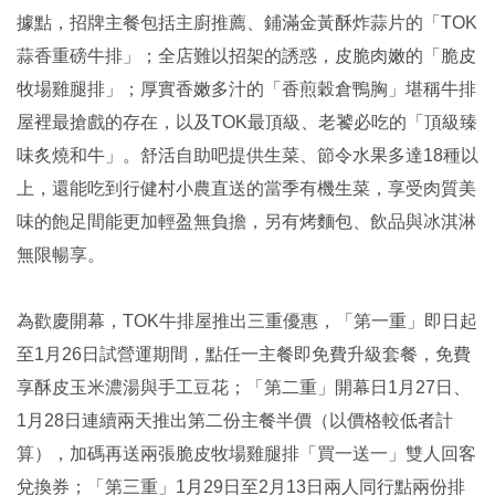
據點，招牌主餐包括主廚推薦、鋪滿金黃酥炸蒜片的「TOK
蒜香重磅牛排」；全店難以招架的誘惑，皮脆肉嫩的「脆皮
牧場雞腿排」；厚實香嫩多汁的「香煎穀倉鴨胸」堪稱牛排
屋裡最搶戲的存在，以及TOK最頂級、老饕必吃的「頂級臻
味炙燒和牛」。舒活自助吧提供生菜、節令水果多達18種以
上，還能吃到行健村小農直送的當季有機生菜，享受肉質美
味的飽足間能更加輕盈無負擔，另有烤麵包、飲品與冰淇淋
無限暢享。
為歡慶開幕，TOK牛排屋推出三重優惠，「第一重」即日起
至1月26日試營運期間，點任一主餐即免費升級套餐，免費
享酥皮玉米濃湯與手工豆花；「第二重」開幕日1月27日、
1月28日連續兩天推出第二份主餐半價（以價格較低者計
算），加碼再送兩張脆皮牧場雞腿排「買一送一」雙人回客
兌換券；「第三重」1月29日至2月13日兩人同行點兩份排