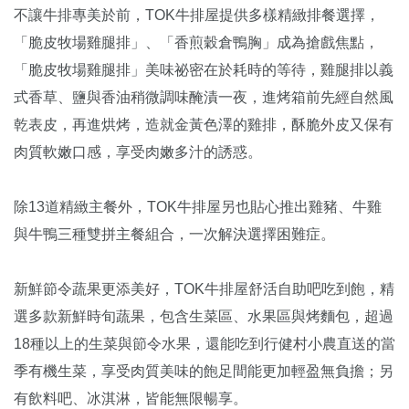
不讓牛排專美於前，TOK牛排屋提供多樣精緻排餐選擇，
「脆皮牧場雞腿排」、「香煎穀倉鴨胸」成為搶戲焦點，
「脆皮牧場雞腿排」美味祕密在於耗時的等待，雞腿排以義
式香草、鹽與香油稍微調味醃漬一夜，進烤箱前先經自然風
乾表皮，再進烘烤，造就金黃色澤的雞排，酥脆外皮又保有
肉質軟嫩口感，享受肉嫩多汁的誘惑。
除13道精緻主餐外，TOK牛排屋另也貼心推出雞豬、牛雞
與牛鴨三種雙拼主餐組合，一次解決選擇困難症。
新鮮節令蔬果更添美好，TOK牛排屋舒活自助吧吃到飽，精
選多款新鮮時旬蔬果，包含生菜區、水果區與烤麵包，超過
18種以上的生菜與節令水果，還能吃到行健村小農直送的當
季有機生菜，享受肉質美味的飽足間能更加輕盈無負擔；另
有飲料吧、冰淇淋，皆能無限暢享。