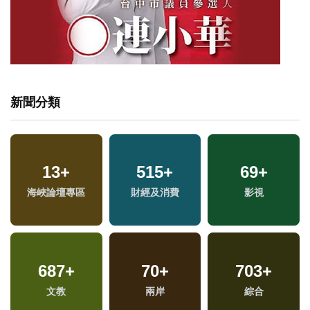
新聞分類
589
13
+
+
515
12
+
+
69
1
+
+
海峽論壇專區
健康及醫療
財經及消費
演唱會
兩岸藝苑天地
影視
39
+
687
259
+
+
1119
70
+
+
703
+
兩岸道教文化交流專
文教
藝文
兩岸
政治
綜合
區