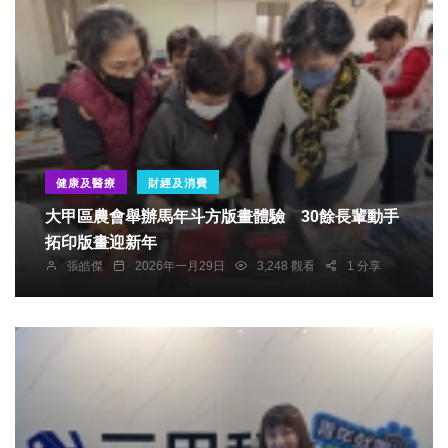
健康及醫療
財經及消費
大甲區農會舉辦馬年斗方版畫體驗 30餘長輩動手
拓印版畫迎新年
張皓傑
2026年一月29日
3,248 觀看
1 分享