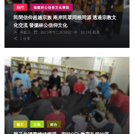
熱門
福建林公信俗文化專區
民間信仰超越宗族 兩岸民眾同根同源 透過宗教文
化交流 發揚林公信仰文化
林獻元
2023年十二月19日
10,241 觀看
1 分享
藝文
文教
綜合