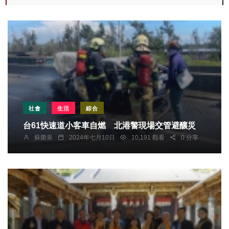
社會
生活
綜合
台61快速道小客車自燃 北港警現場交管避釀災
蘇榮泉
2024年七月10日
10,191 觀看
0 分享