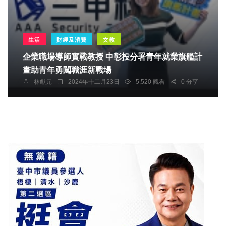
生活
財經及消費
文教
企業職場導師實戰教授 中彰投分署青年就業旗艦計
畫助青年勇闖職涯新戰場
林獻元
2024年十二月23日
5,520 觀看
0 分享