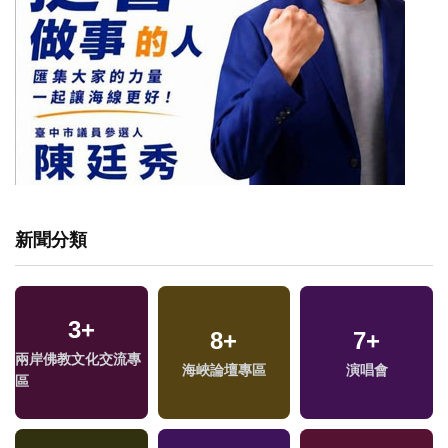
新聞分類
3
+
25
+
724
+
1077
8
+
+
7
+
兩岸佛教文化交流專
兩岸道教文化交流專
政治
海峽論壇專區
生活
演唱會
區
區