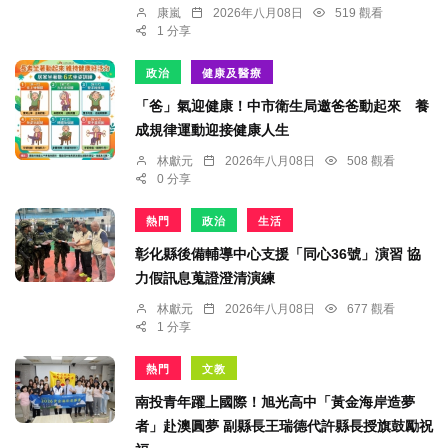
康嵐
2026年八月08日
519 觀看
1 分享
政治
健康及醫療
「爸」氣迎健康！中市衛生局邀爸爸動起來 養
成規律運動迎接健康人生
林獻元
2026年八月08日
508 觀看
0 分享
熱門
政治
生活
彰化縣後備輔導中心支援「同心36號」演習 協
力假訊息蒐證澄清演練
林獻元
2026年八月08日
677 觀看
1 分享
熱門
文教
南投青年躍上國際！旭光高中「黃金海岸造夢
者」赴澳圓夢 副縣長王瑞德代許縣長授旗鼓勵祝