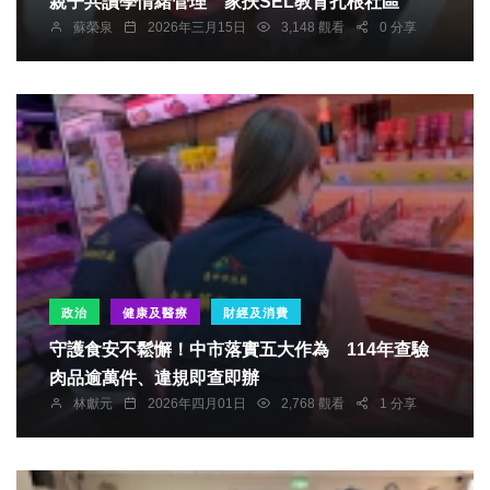
親子共讀學情緒管理 家扶SEL教育扎根社區
蘇榮泉
2026年三月15日
3,148 觀看
0 分享
政治
健康及醫療
財經及消費
守護食安不鬆懈！中市落實五大作為 114年查驗
肉品逾萬件、違規即查即辦
林獻元
2026年四月01日
2,768 觀看
1 分享