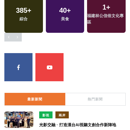
1
+
385
37
+
+
766
40
+
+
194
+
福建林公信俗文化專
綜合
影視
美食
社會
熱門
區
最新新聞
熱門新聞
影視
兩岸
光影交融 · 打造漢台AI視聽文創合作新陣地