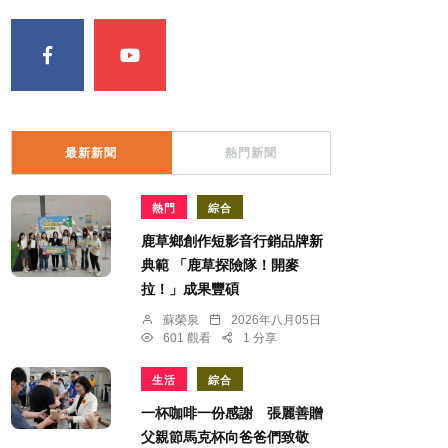
最新新聞
熱門新聞
熱門
綜合
鹿草鄉創作短影音行銷品牌新
典範 「鹿草探險隊！開麥
拉！」成果豐碩
蘇榮泉
2026年八月05日
601 觀看
1 分享
生活
綜合
一杯咖啡一份感謝 張麗善贈
父親節馬克杯向爸爸們致敬