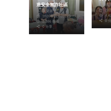
造安全無詐社區
張
續思
20
蘇榮泉
4,
2026年四月09日
0 
2,386 觀看
0 分享