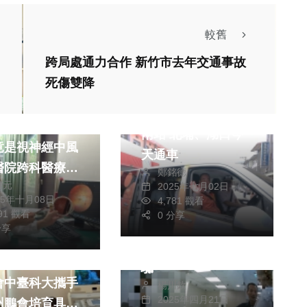
較舊
跨局處通力合作 新竹市去年交通事故
死傷雙降
社會
生活
醫療
新竹縣幸福巴士再開
白內障突視力銳
兩站 北埔、湖口今
竟是視神經中風
天通車
醫院跨科醫療成
鄭銘德
獻元
2025年七月02日
救7旬翁視力！
25年十月08日
4,781 觀看
社會
生活
191 觀看
0 分享
健康及醫療
老翁險些因網路診斷
分享
而購買藥品原來是詐
業實習迎戰超高
騙
會中臺科大攜手
楊川欽
2025年四月21日
州鵬會培育具永