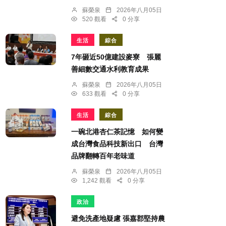
蘇榮泉
2026年八月05日
520 觀看
0 分享
生活
綜合
7年砸近50億建設麥寮 張麗
善細數交通水利教育成果
蘇榮泉
2026年八月05日
633 觀看
0 分享
生活
綜合
一碗北港杏仁茶記憶 如何變
成台灣食品科技新出口 台灣
品牌翻轉百年老味道
蘇榮泉
2026年八月05日
1,242 觀看
0 分享
政治
避免洗產地疑慮 張嘉郡堅持農