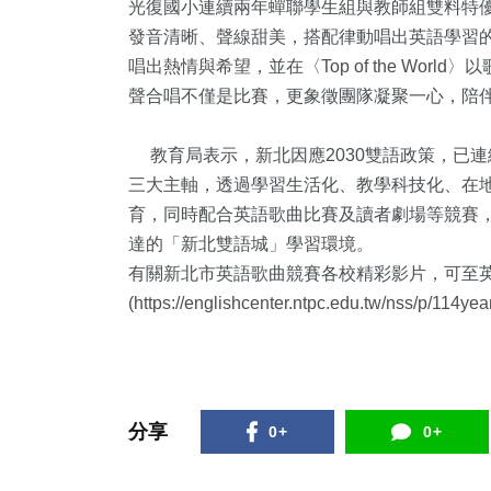
光復國小連續兩年蟬聯學生組與教師組雙料特
發音清晰、聲線甜美，搭配律動唱出英語學習的
唱出熱情與希望，並在〈Top of the Wo
聲合唱不僅是比賽，更象徵團隊凝聚一心，陪
教育局表示，新北因應2030雙語政策，已
三大主軸，透過學習生活化、教學科技化、在
育，同時配合英語歌曲比賽及讀者劇場等競賽
達的「新北雙語城」學習環境。
有關新北市英語歌曲競賽各校精彩影片，可至
(https://englishcenter.ntpc.edu.tw/nss/
分享
0+
0+