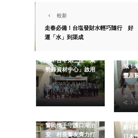
較新
走春必備！台塩發財水輕巧隨行 好
政治
生活
運「水」到渠成
財經及消費
健康及
廢木在地處理再利
開過
用！台中第三座「東
減！
勢綠資材中心」啟用
豐原
林獻元
林
2024年八月14日
功搶
20
7,702 觀看
3,
0 分享
生活
1 
文教
社會
以專
警民攜手守護口湖治
齡社
安 村長警友齊力打
日本