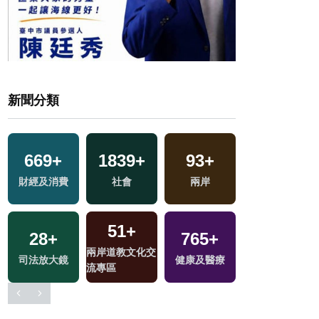
新聞分類
669
+
1839
+
93
+
550
+
財經及消費
社會
兩岸
旅遊
51
+
6
+
28
+
765
+
兩岸道教文化交
兩岸佛教文化交
司法放大鏡
健康及醫療
流專區
流專區