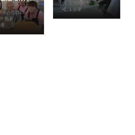
5,599 觀看
皓傑
維的長照人才
1 分享
25年八月11日
415 觀看
分享