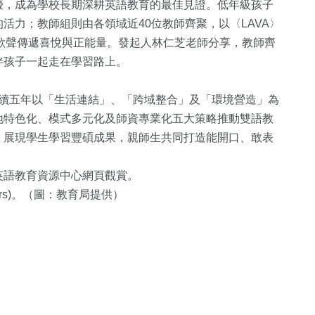
優，成為學校長期深耕英語教育的最佳見證。低年級孩子
活力；教師組則由各領域近40位教師齊聚，以〈LAVA〉
rld〉以歌聲傳遞喜悅與正能量。發起人林仁芝老師分享，教師齊
伴孩子一起走在學習路上。
連續五年以「生活連結」、「跨域整合」及「環境營造」為
地特色化、模式多元化及師資專業化五大策略推動雙語教
，展現學生學習豐碩成果，親師生共同打造能開口、敢表
英語教育資源中心網頁觀賞。
p/114years)。（圖：教育局提供）