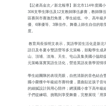
【記者高金次／新北報導】新北市114年度國
306支學生隊伍及12支教師隊伍參賽，教師
區賽與市賽激烈角逐，學生組低、中、高年級共
優、6隊優等、3隊佳作。舞臺上師生自信的歌
度。
教育局長張明文表示，英語學習生活化是新北
語日及冬夏令雙語營等多元策略，鼓勵學生成
3
+
1472
+
1
+
224
+
18
+
山、頂埔、淡海、天生、屯山及集美國小協助
教
政治
兩岸藝苑天地
運動
海峽論壇
元策略落實英語生活化，營造英語友善學習情
學生組團隊的表現亮眼，自然清新的音色結合
9
+
13
+
927
+
國小榮獲中年級組市賽特優，選曲貼近孩子音
視
綜藝
綜合
的細膩設計與用心陪伴；網溪國小拿下高年級
子們從練唱、挑戰到享受舞臺，完整展現「用