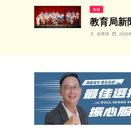
生活
教育局新
高喬瑋
202