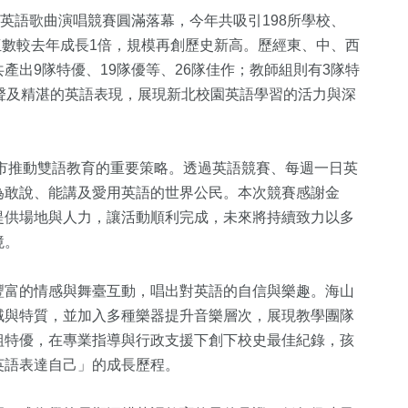
小英語歌曲演唱競賽圓滿落幕，今年共吸引198所學校、
隊伍數較去年成長1倍，規模再創歷史新高。歷經東、中、西
產出9隊特優、19隊優等、26隊佳作；教師組則有3隊特
聲及精湛的英語表現，展現新北校園英語學習的活力與深
市推動雙語教育的重要策略。透過英語競賽、每週一日英
為敢說、能講及愛用英語的世界公民。本次競賽感謝金
23
+
15
+
2189
+
提供場地與人力，讓活動順利完成，未來將持續致力以多
專區
評論
演唱會
生活
境。
3
+
豐富的情感與舞臺互動，唱出對英語的自信與樂趣。海山
20
+
463
+
域與特質，並加入多種樂器提升音樂層次，展現教學團隊
福建林公信俗文
2024總統大選
熱門
組特優，在專業指導與行政支援下創下校史最佳紀錄，孩
化專區
英語表達自己」的成長歷程。