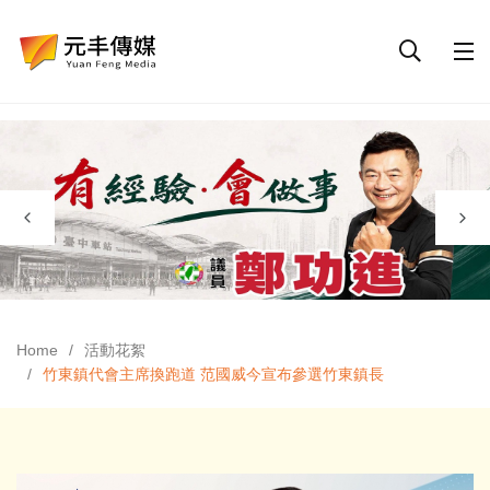
Home
活動花絮
竹東鎮代會主席換跑道 范國威今宣布參選竹東鎮長