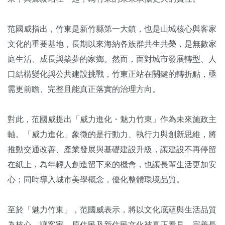
范國威指出，竹東是新竹縣第一大鎮，也是山城核心與客家
文化的重要基地，長期以來海納各族群共生共榮，是無數家
庭生活、成長與築夢的家鄉。然而，面對城市發展轉型、人
口結構變化與公共建設挑戰，竹東正站在關鍵的轉折點，亟
需更前瞻、完整且能真正落實的治理方向。
對此，范國威提出「威力進化・魅力竹東」作為未來施政主
軸。「威力進化」象徵的是行動力、執行力與創新思維，將
推動交通改善、產業發展與基礎建設升級，讓建設不再停留
在紙上，為年輕人創造留下來的機會，也讓長輩生活更加安
心；同時導入城市美學概念，優化整體環境品質。
至於「魅力竹東」，范國威表示，將以文化底蘊與生活品質
為核心，讓客家、原住民及新住民文化被真正看見，完善長