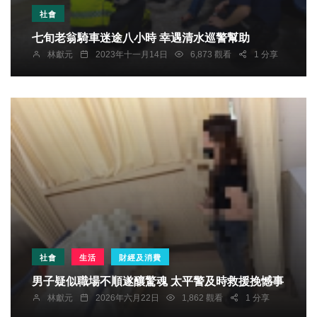
社會
七旬老翁騎車迷途八小時 幸遇清水巡警幫助
林獻元
2023年十一月14日
6,873 觀看
1 分享
社會
生活
財經及消費
男子疑似職場不順遂釀驚魂 太平警及時救援挽憾事
林獻元
2026年六月22日
1,862 觀看
1 分享