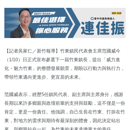
【記者吳家仁／新竹報導】竹東鎮民代表會主席范國威今
（1/10）日正式宣布參選下一屆竹東鎮長，提出「威力進
化・魅力竹東」的整體發展願景，期盼以行動力與執行力，
帶領竹東邁向更進步、更宜居的未來。
范國威表示，經歷5任鎮民代表、副主席與主席身分，感謝
長期以來許多鄉親與政壇前輩的支持與鼓勵，這不僅是一份
肯定，更是一份責任。他強調，自己生長在竹東、打拚在竹
東，對地方的需求與期待有最深刻的體會，因此決定站出
來，與鄉親站在一起，為竹東的未來承擔更大的責任。