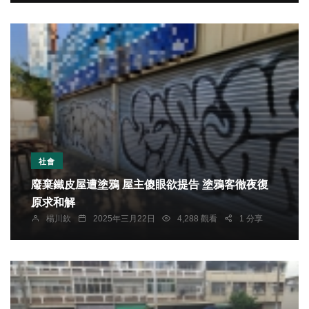
社會
廢棄鐵皮屋遭塗鴉 屋主傻眼欲提告 塗鴉客徹夜復
原求和解
楊川欽
2025年三月22日
4,288 觀看
1 分享