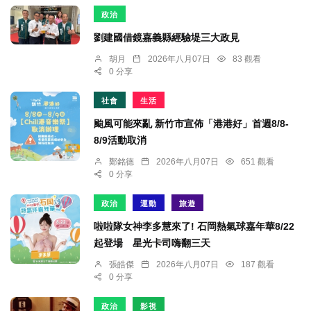
政治
劉建國借鏡嘉義縣經驗堤三大政見
胡月
2026年八月07日
83 觀看
0 分享
社會
生活
颱風可能來亂 新竹市宣佈「港港好」首週8/8-
8/9活動取消
鄭銘德
2026年八月07日
651 觀看
0 分享
政治
運動
旅遊
啦啦隊女神李多慧來了! 石岡熱氣球嘉年華8/22
起登場 星光卡司嗨翻三天
張皓傑
2026年八月07日
187 觀看
0 分享
政治
影視