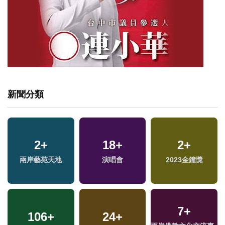
新聞分類
2
+
18
+
2
+
兩岸藝苑天地
演唱會
2023金鐘獎
7
+
106
+
24
+