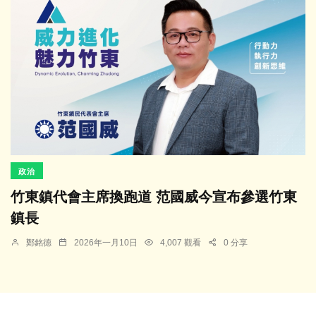
政治
竹東鎮代會主席換跑道 范國威今宣布參選竹東
鎮長
鄭銘德
2026年一月10日
4,007 觀看
0 分享