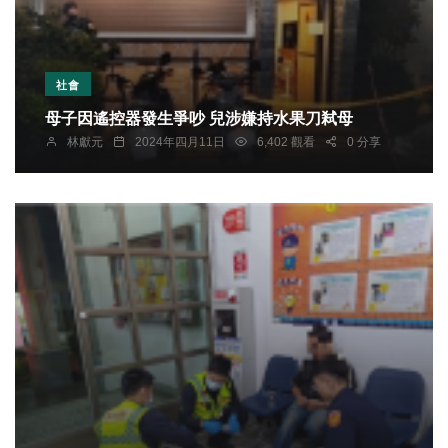
社會
母子因遙控器發生爭吵 兒涉嫌持水果刀弒母
林獻元
2024年四月11日
6,402 觀看
0 分享