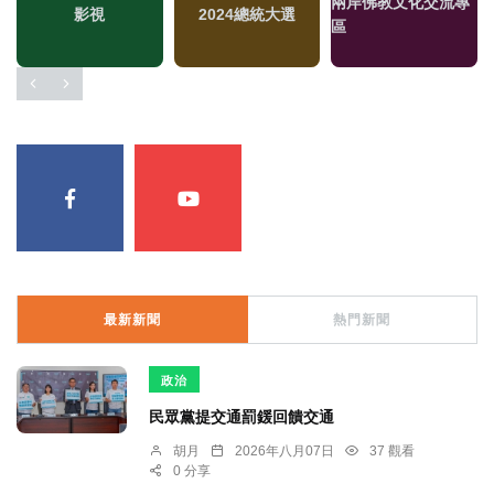
兩岸佛教文化交流專
福
影視
2024總統大選
區
區
最新新聞
熱門新聞
政治
民眾黨提交通罰鍰回饋交通
胡月
2026年八月07日
37 觀看
0 分享