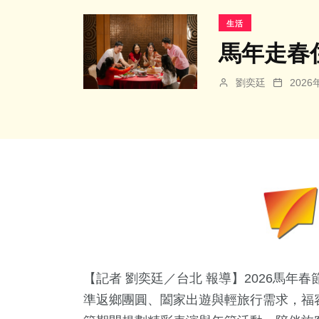
生活
馬年走春
劉奕廷
202
【記者 劉奕廷／台北 報導】2026馬
準返鄉團圓、闔家出遊與輕旅行需求，福