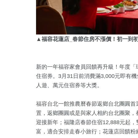
▲福容花蓮店_春節住房不漲價！初一到初五
新的一年福容家會員回饋再升級！年度「環
住宿券。3月31日前消費滿3,000元即有機
人遊、萬元住宿券等大獎。
福容台北一館推農曆春節返鄉台北團圓首選
置，返鄉團圓或是與家人相約台北團聚，
迎接新年；福隆店春節住宿12,888元
富，適合安排走春小旅行；花蓮店回饋粉絲