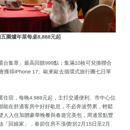
圍爐年菜每桌8,888元起
台集章」最高回饋999點；集滿10枚可兌換聯合
會獲得iPhone 17、歐來歐去循環式旅行團七日單
住宿，每晚4,988元起，主打交通便利、市中心位
都能在舒適客房中好好歇息，不必奔波勞累，輕鬆
起，雙人入住加贈豪華晚餐與春遊完美包，周邊景點豐
「回娘家」，春節住房不漲價!於2月15日至2月