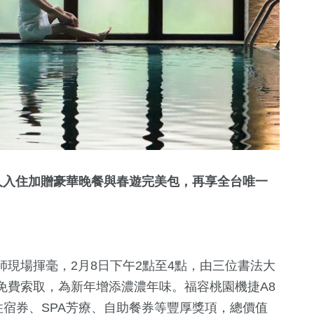
，雙人入住加贈豪華晚餐與春遊完美包，再享全台唯一
現場揮毫，2月8日下午2點至4點，由三位書法大
免費索取，為新年增添濃濃年味。福容桃園機捷A8
住宿券、SPA芳療、自助餐券等豐厚獎項，總價值