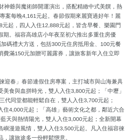
、財神爺與魔術師開運演出，搭配精緻中式美饌，熱
房專案每晚4,161元起。春節假期來麗寶過好年！麗
88元起，四人入住12,888元起，皆含早餐、樂園門
假期。福容高雄店小年夜至初六推出多重住房優
加碼禮大方送，包括300元住房抵用金、100元餐
費滿150元加贈可麗露券，讓旅客新年入住立即
馬徠迎春」春節連假住房專案，主打城市與山海兼具
美食與血拼時光，雙人入住3,800元起；「中壢」
三代同堂都能輕鬆自在，雙人入住3,700元起；
住4,000元起；「高雄」藝術文化之都，鄰近六合
海藍天與熱情陽光，雙人入住3,000元起；全新開幕
嶼漫遊風情，雙人入住3,500元起。凡入住福容徠
品，讓旅途多一份輕鬆愜意。