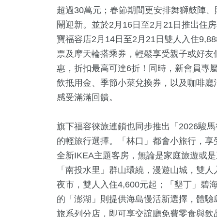
超過30萬元；春節期間更安排舞獅鼓陣
鬧迎新。並於2月16日至2月21日推出住
寶福容店2月14日至2月21日雙人入住9,8
票及摩天輪搭乘券，輕鬆享受親子或好友
惠，折扣最高可達6折！同時，新會員專屬
飲抵用金、季節小菜兌換券，以及咖啡廳消
感受滿滿回饋。
旗下福容徠旅連鎖也同步推出「2026駿
的輕旅行選擇。「林口」都會小旅行，享受
全新IKEA主題客房，無論是家庭旅遊或是
「南投水里」群山環繞，漫遊山城，雙人入
夜市，雙人入住4,600元起；「墾丁」碧
的「澎湖」則提供海島慢活新選擇，體驗島
旅系列分店，即可享交誼廳免費零食與飲