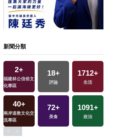
新聞分類
2
4
+
+
18
15
+
+
1712
1
+
+
724
+
福建林公信俗文
兩岸佛教文化交
2024總統大選
評論
2023金鐘獎
生活
綜合
化專區
流專區
40
+
344
+
72
21
+
+
1091
1363
+
+
66
+
兩岸道教文化交
熱門
司法放大鏡
美食
政治
社會
影視
流專區