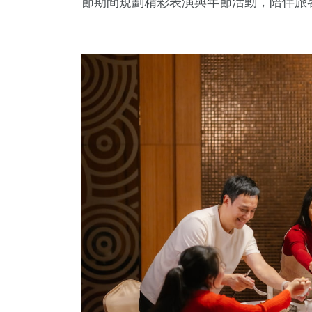
節期間規劃精彩表演與年節活動，陪伴旅
3
+
681
+
34
+
70
+
遊
文教
2024立委選戰
兩岸
10
+
1
+
綜藝
兩岸藝苑