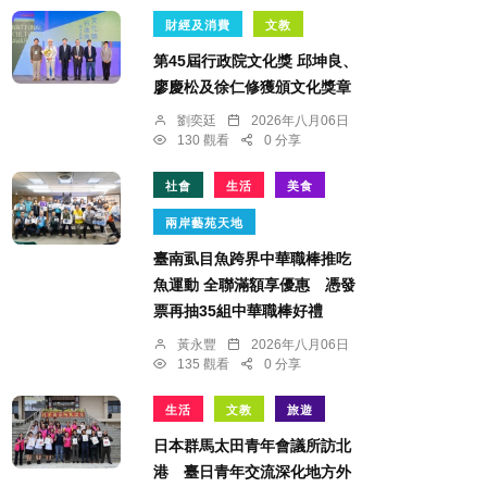
財經及消費
文教
第45屆行政院文化獎 邱坤良、
廖慶松及徐仁修獲頒文化獎章
劉奕廷
2026年八月06日
130 觀看
0 分享
社會
生活
美食
兩岸藝苑天地
臺南虱目魚跨界中華職棒推吃
魚運動 全聯滿額享優惠 憑發
票再抽35組中華職棒好禮
黃永豐
2026年八月06日
135 觀看
0 分享
生活
文教
旅遊
日本群馬太田青年會議所訪北
港 臺日青年交流深化地方外