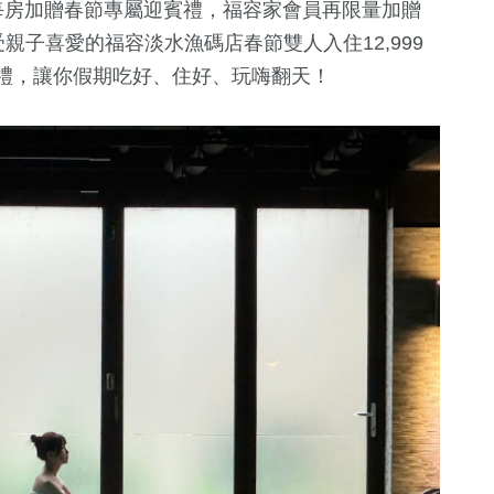
起，每房加贈春節專屬迎賓禮，福容家會員再限量加贈
親子喜愛的福容淡水漁碼店春節雙人入住12,999
屬好禮，讓你假期吃好、住好、玩嗨翻天！