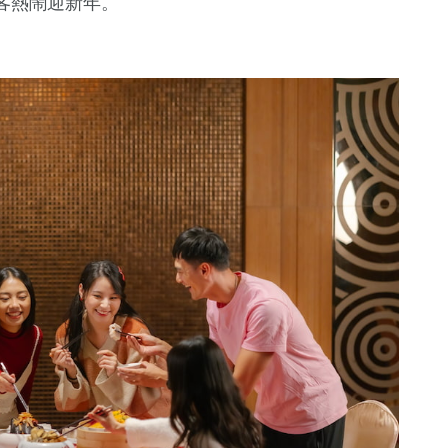
客熱鬧迎新年。
13
+
海峽論壇專區
11
+
天地
演唱會