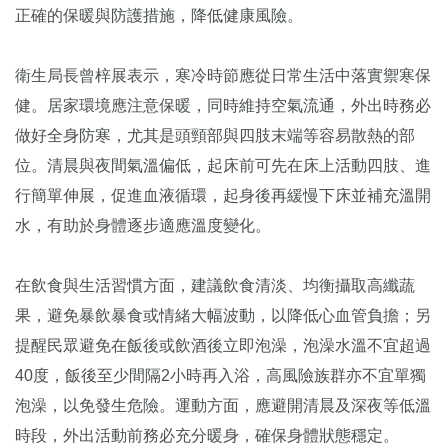
正確的保暖與防護措施，降低健康風險。
衛生局長曾梓展表示，寒冷時節應從日常生活中落實禦寒保
健。居家環境應注意保暖，同時維持空氣流通，外出時務必
做好全身防寒，尤其是頭頸部與四肢末端等容易散熱的部
位。清晨與夜間氣溫偏低，起床前可先在床上活動四肢、進
行簡單伸展，促進血液循環，起身後再緩慢下床並補充溫開
水，有助於身體逐步適應溫度變化。
在飲食與生活習慣方面，建議飲食清淡、均衡攝取高纖蔬
果，避免暴飲暴食或情緒大幅波動，以降低心血管負擔；另
提醒民眾避免在飯後或飲酒後立即泡澡，泡澡水溫不宜超過
40度，飯後至少間隔2小時再入浴，高風險族群亦不宜單獨
泡澡，以免發生危險。運動方面，應避開清晨及深夜等低溫
時段，外出活動前務必充分暖身，確保身體狀態穩定。