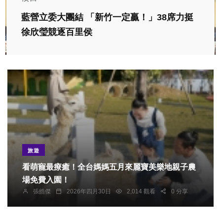
藍營立委大團結 「新竹一定贏！」38席力挺
徐欣瑩競逐百里侯
旅遊
看萌寵最療癒！全台媽媽五月來麗寶美樂地親子農
場免費入園！
張皓傑
2026年四月30日
2,014 觀看
0 分享