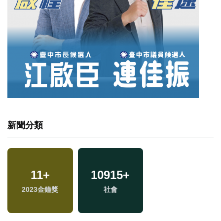
新聞分類
11
+
10915
+
專
2023金鐘獎
社會