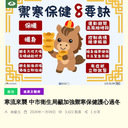
政治
健康及醫療
寒流來襲 中市衛生局籲加強禦寒保健護心過冬
林獻元
2026年一月09日
3,422 觀看
1 分享