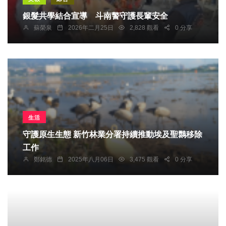
銀髮共學結合宣導 斗南警守護長輩安全
蘇榮泉
2026年二月25日
2,828 觀看
0 分享
生活
守護原生生態 新竹林業分署持續推動埃及聖䴉移除
工作
鄭銘德
2025年八月06日
3,475 觀看
0 分享