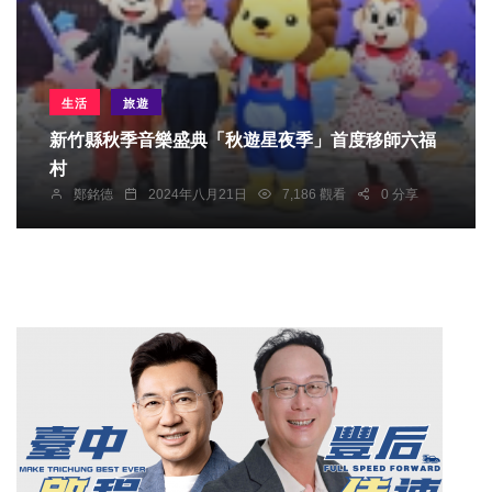
生活
旅遊
新竹縣秋季音樂盛典「秋遊星夜季」首度移師六福
村
鄭銘德
2024年八月21日
7,186 觀看
0 分享