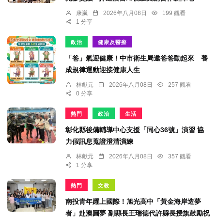
康嵐
2026年八月08日
199 觀看
1 分享
政治
健康及醫療
「爸」氣迎健康！中市衛生局邀爸爸動起來 養
成規律運動迎接健康人生
林獻元
2026年八月08日
257 觀看
0 分享
熱門
政治
生活
彰化縣後備輔導中心支援「同心36號」演習 協
力假訊息蒐證澄清演練
林獻元
2026年八月08日
357 觀看
1 分享
熱門
文教
南投青年躍上國際！旭光高中「黃金海岸造夢
者」赴澳圓夢 副縣長王瑞德代許縣長授旗鼓勵祝