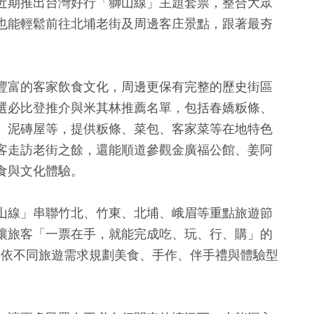
近期推出台灣好行「獅山線」主題套票，整合大眾
也能輕鬆前往北埔老街及周邊客庄景點，跟著最夯
豐富的客家飲食文化，周邊更保有完整的歷史街區
選必比登推介與米其林推薦名單，包括春嬌粄條、
、泥磚屋等，提供粄條、菜包、客家菜等在地特色
客走訪老街之餘，還能順道參觀金廣福公館、姜阿
192
+
550
+
5
+
食與文化體驗。
健康及醫療
生活
2024總統大
山線」串聯竹北、竹東、北埔、峨眉等重點旅遊節
讓旅客「一票在手，就能完成吃、玩、行、購」的
8
+
6
+
134
+
票，依不同旅遊需求規劃美食、手作、伴手禮與體驗型
司法放大鏡
評論
熱門
。