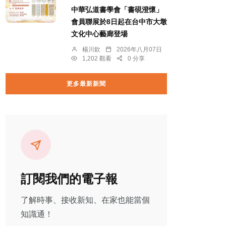
中華弘道書學會「書硯澄懷」
會員聯展於8日起在台中市大墩
文化中心藝廊登場
楊川欽
2026年八月07日
1,202 觀看
0 分享
更多最新新聞
訂閱我們的電子報
了解時事、接收新知、在家也能當個
知識通！