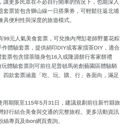
，讓更多民眾在不必自行開車的情況下，也能深入
題套票皆包含獅山線一日搭乘券，可輕鬆往返北埔
兼具便利性與深度的旅遊模式。
有99元人氣美食套票，可兌換內灣彭老師野薑花粽
手作體驗套票，提供絹印DIY或客家擂茶DIY，適合
禮套票包含擂茶隨身包16入或隆源餅行客家餅禮
遊玩體驗套票則可前往尼普頓馬術創藝園區體驗騎
。四款套票涵蓋「吃、玩、購、行」各面向，滿足
使用期限至115年5月31日，建議規劃前往新竹縣旅
灣好行結合美食與交通的完整旅程。更多活動資訊
絲專頁及ibon網頁查詢。