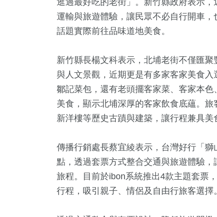
逛過最好吃的老街」。新竹縣政府表示，
運輸與旅遊體驗，讓民眾不必自行開車，
話題實際前往品味道地美食。
新竹縣長楊文科表示，北埔老街不僅匯聚
與人文景觀，近期更是有多家客家美食入
鄒記菜包，還有老頭擺客家菜、客家本色
美食，顯示北埔深厚的客家飲食底蘊。旅
3
+
11
+
22
+
3
+
56
+
新洋樓等歷史古蹟與建築，讓行程兼具美
岸
2024立委選戰
影視
演唱會
運動
傳播行銷處長蔡宜綾表示，台灣好行「獅
點，透過套票方式整合交通與旅遊體驗，
+
0
+
192
+
旅程。目前於ibon系統推出4款主題套
藝
兩岸藝苑天地
財經及消費
行程，吸引親子、情侶及自由行旅客選擇