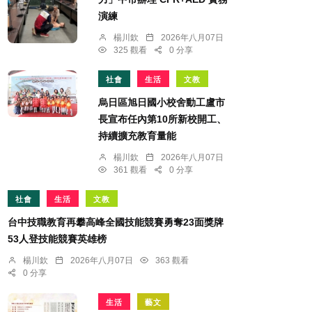
演練
楊川欽
2026年八月07日
325 觀看
0 分享
社會
生活
文教
烏日區旭日國小校舍動工盧市
長宣布任內第10所新校開工、
持續擴充教育量能
楊川欽
2026年八月07日
361 觀看
0 分享
社會
生活
文教
台中技職教育再攀高峰全國技能競賽勇奪23面獎牌
53人登技能競賽英雄榜
楊川欽
2026年八月07日
363 觀看
0 分享
生活
藝文