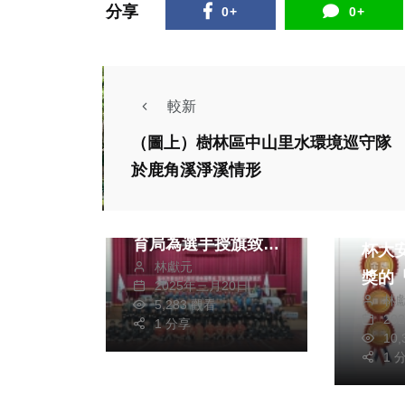
分享
0+
0+
較新
政治
運動
（圖上）樹林區中山里水環境巡守隊
文教
生活
於鹿角溪淨溪情形
踢進中等學校足球聯
財經及
賽(HFL)決賽 中市教
深秋寒
育局為選手授旗致贈
杯大
林獻元
加菜金
獎的
2025年三月20日
林
地」
5,283 觀看
20
1 分享
迎接
10
熱門
政治
1 
醫界齊聲挺陳亭妃
政治
劍指台南首位女市長