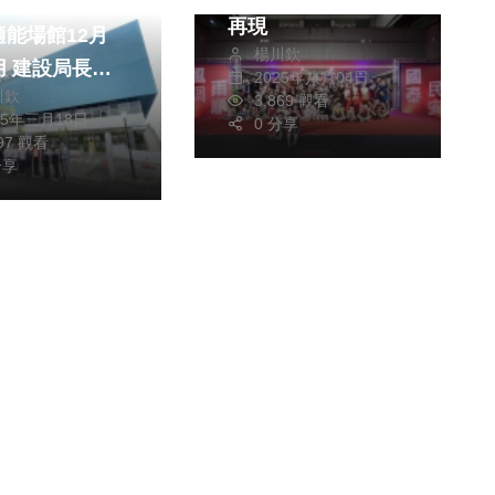
.1億！台中最
再現
適能場館12月
楊川欽
長陳
2025年八月04日
川欽
視察太平運動中
3,869 觀看
25年三月18日
0 分享
097 觀看
分享