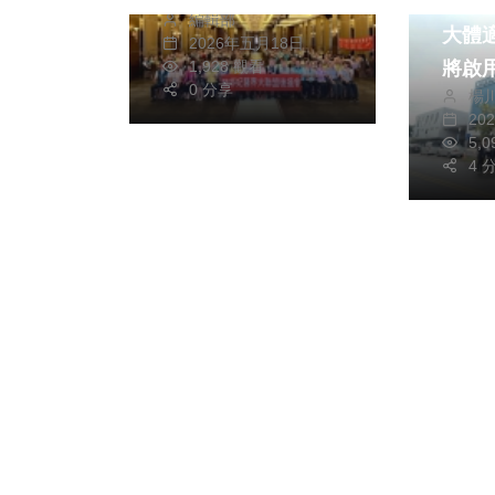
斥資6
編輯部
大體
2026年五月18日
將啟用 建設局
1,928 觀看
0 分享
楊
大田
20
心
5,
4 