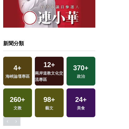
新聞分類
12
+
4
+
370
+
231
+
兩岸道教文化交
選
海峽論壇專區
政治
綜合
流專區
260
+
98
+
24
+
135
+
文教
藝文
美食
旅遊