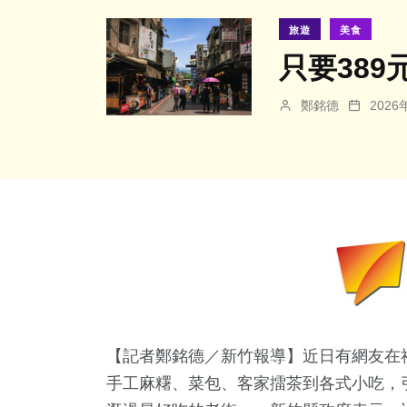
旅遊
美食
只要38
鄭銘德
202
【記者鄭銘德／新竹報導】近日有網友在社
手工麻糬、菜包、客家擂茶到各式小吃，