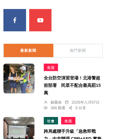
最新新聞
熱門新聞
生活
全台防空演習登場！北港警超
前部署 民眾不配合最高罰15
萬
蘇榮泉
2026年八月07日
366 觀看
0 分享
社會
生活
跨局處聯手升級「急救即戰
力」中市辦理 CPR+AED 實務