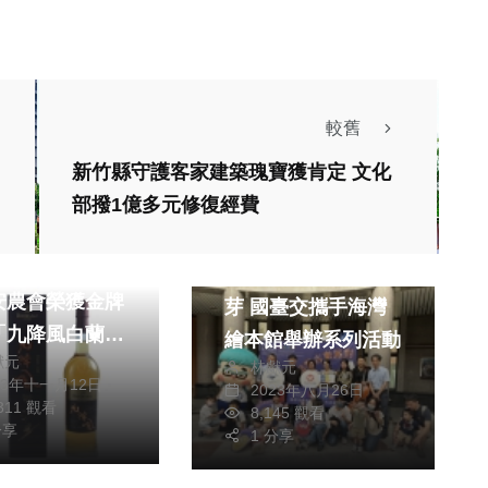
較舊
政治
新竹縣守護客家建築瑰寶獲肯定 文化
健康及醫療
2024立委選戰
部撥1億多元修復經費
消費
藝文
露到來 來一
催生海線兒童音樂發
安農會榮獲金牌
芽 國臺交攜手海灣
「九降風白蘭
繪本館舉辦系列活動
獻元
搭配美食享用
林獻元
23年十一月12日
2023年八月26日
轉涼的季節
,311 觀看
社會
藝文
8,145 觀看
分享
1 分享
「2025藝起
運動
Artgogo」傳藝風華