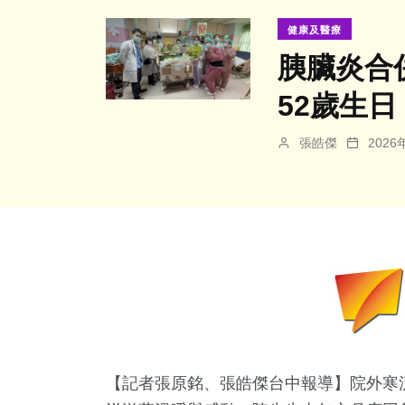
健康及醫療
胰臟炎合
52歲生日
張皓傑
202
【記者張原銘、張皓傑台中報導】院外寒