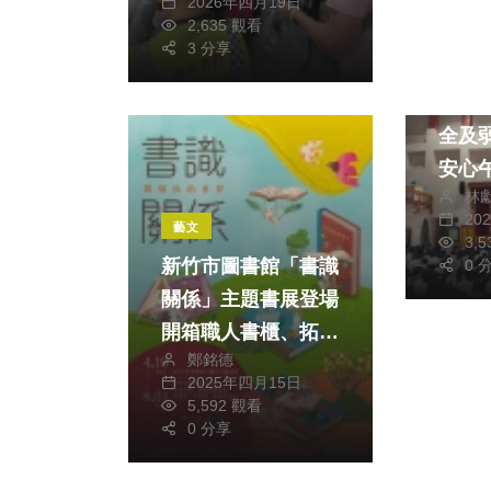
2026年四月19日
2,635 觀看
3 分享
政治
中市
全及
安心
林
烊
20
藝文
3,
新竹市圖書館「書識
0 
關係」主題書展登場
開箱職人書櫃、拓展
鄭銘德
閱讀無限可能
2025年四月15日
5,592 觀看
0 分享