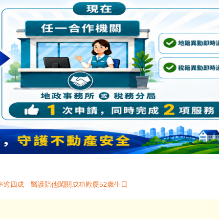
率逾四成 醫護陪他闖關成功歡慶52歲生日