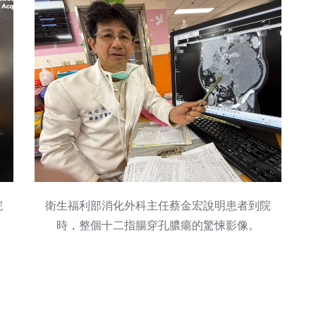
院
衛生福利部消化外科主任蔡金宏說明患者到院
時，整個十二指腸穿孔膿瘍的驚悚影像。