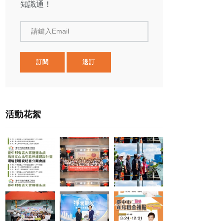
知識通！
請鍵入Email
訂閱
退訂
活動花絮