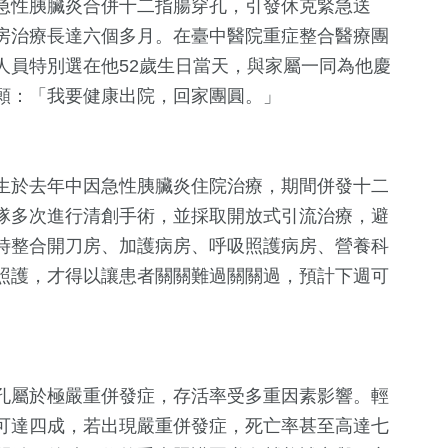
急性胰臟炎合併十二指腸穿孔，引發休克緊急送
房治療長達六個多月。在臺中醫院重症整合醫療團
人員特別選在他52歲生日當天，與家屬一同為他慶
願：「我要健康出院，回家團圓。」
生於去年中因急性胰臟炎住院治療，期間併發十二
隊多次進行清創手術，並採取開放式引流治療，避
時整合開刀房、加護病房、呼吸照護病房、營養科
+
150
+
28
+
709
+
照護，才得以讓患者關關難過關關過，預計下週可
熱門
影視
生活
10
+
4
+
81
+
孔屬於極嚴重併發症，存活率受多重因素影響。輕
司法放大鏡
綜藝
運動
可達四成，若出現嚴重併發症，死亡率甚至高達七