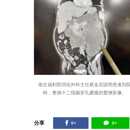
衛生福利部消化外科主任蔡金宏說明患者到
時，整個十二指腸穿孔膿瘍的驚悚影像。
分享
0+
0+