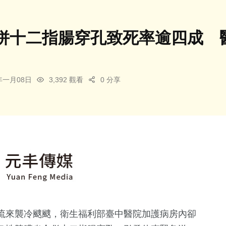
併十二指腸穿孔致死率逾四成 
6年一月08日
3,392 觀看
0 分享
流來襲冷颼颼，衛生福利部臺中醫院加護病房內卻