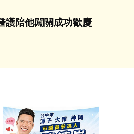
醫護陪他闖關成功歡慶