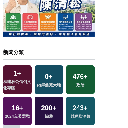
新聞分類
1
+
0
+
476
+
595
+
福建林公信俗文
兩岸藝苑天地
政治
社會
化專區
16
+
200
+
243
+
337
+
2024立委選戰
旅遊
財經及消費
綜合