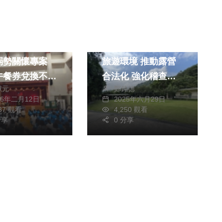
文教
生活
旅遊
加強春節校園安
新竹縣打造永續友善
弱勢關懷專案
旅遊環境 推動露營
午餐券兌換不打
合法化 強化稽查與
獻元
鄭銘德
輔導
26年二月12日
2025年六月29日
537 觀看
4,250 觀看
分享
0 分享