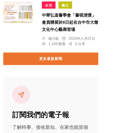
生活
藝文
中華弘道書學會「書硯澄懷」
會員聯展於8日起在台中市大墩
文化中心藝廊登場
楊川欽
2026年八月07日
1,199 觀看
0 分享
更多最新新聞
訂閱我們的電子報
了解時事、接收新知、在家也能當個