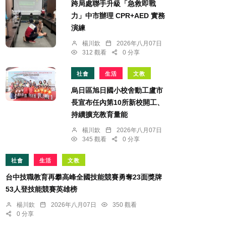
跨局處聯手升級「急救即戰
力」中市辦理 CPR+AED 實務
演練
楊川欽
2026年八月07日
312 觀看
0 分享
社會
生活
文教
烏日區旭日國小校舍動工盧市
長宣布任內第10所新校開工、
持續擴充教育量能
楊川欽
2026年八月07日
345 觀看
0 分享
社會
生活
文教
台中技職教育再攀高峰全國技能競賽勇奪23面獎牌
53人登技能競賽英雄榜
楊川欽
2026年八月07日
350 觀看
0 分享