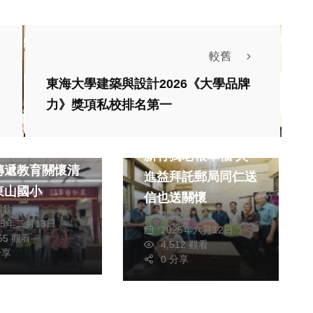
較舊
東海大學建築與設計2026《大學品牌
力》獎項私校排名第一
社會
業SYIC十年
新竹獨老很幸福 吳
傳遞教育關懷清
進益拜託郵局同仁送
東山國小
信也送關懷
川欽
鄭銘德
25年二月13日
2025年六月12日
455 觀看
4,512 觀看
分享
0 分享