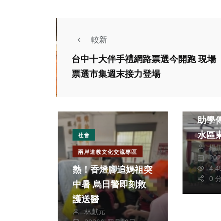
較新
台中十大伴手禮網路票選今開跑 現場
票選市集週末接力登場
文教
心源工
助學
水區
社會
楊
兩岸道教文化交流專區
20
4,
熱！香燈腳追媽祖突
0 
中暑 烏日警即刻救
護送醫
林獻元