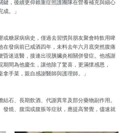
關鍵，後續更仰賴重症照護團隊在營養補充與細心
完成。」
壓或糖尿病病史，僅過去習慣與朋友聚會時飲用啤
他在發病前已戒酒四年，未料去年六月底突然腹痛
便昏迷送醫，接連出現胰臟炎相關併發症。他感謝
院期間為他慶生，讓他除了驚喜，更滿懷感恩，
桌拿手菜，親自感謝醫師與護理師。」
膽結石、長期飲酒、代謝異常及部分藥物副作用。
、發燒、腹瀉或腹脹等症狀，應提高警覺，儘速就