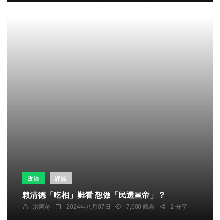
政治
評論
賴清德「吃相」難看 想做「民選皇帝」？
洪阿冬
2024年八月07日
7,600 觀看
2 分享