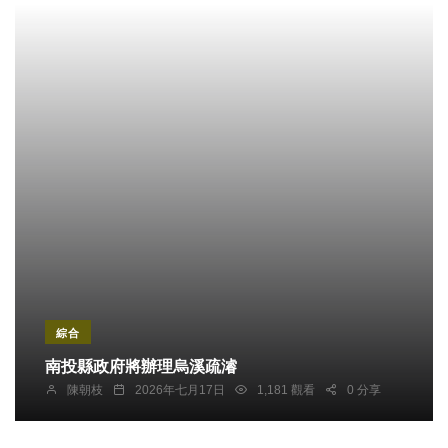
綜合
南投縣政府將辦理烏溪疏濬
陳朝枝
2026年七月17日
1,181 觀看
0 分享