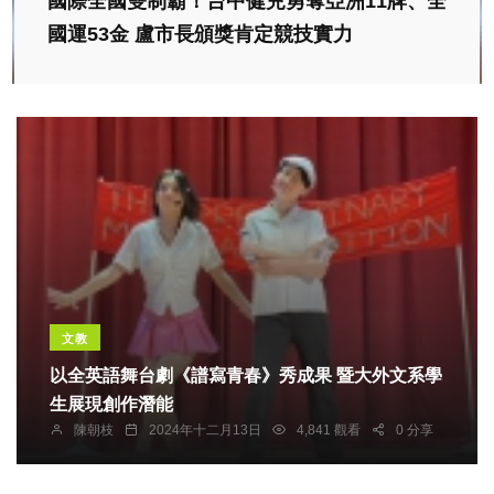
國際全國雙制霸！台中健兒勇奪亞洲11牌、全
國運53金 盧市長頒獎肯定競技實力
文教
以全英語舞台劇《譜寫青春》秀成果 暨大外文系學
生展現創作潛能
陳朝枝
2024年十二月13日
4,841 觀看
0 分享