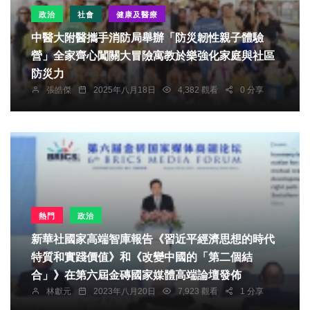
政治
社會
健康及醫療
中醫大附醫攜手消防局舉辦「防災韌性親子體驗
營」全家齊心闖關大冒險寓教於樂強化家庭與社區
防災力
張皓傑
2025年八月18日
4,382 觀看
0 分享
熱門
政治
新華社國家高端智庫報告《習近平經濟思想的時代
特質和實踐價值》和《改變中國的「第二個結
合」》在第六屆金磚國家媒體高端論壇發佈
林獻元
2023年八月20日
7,923 觀看
1 分享