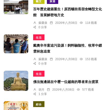
藝文
旅遊
百年歷史建築重生！原西螺街長宿舍轉型文化
館 首展解密地方史
蘇榮泉
2026年八月08日
118 觀看
0 分享
生活
戴奧辛羊案追污染源！飼料驗陰性、牧草中鏢
雲林急追查
蘇榮泉
2026年八月08日
153 觀看
0 分享
生活
佛法無邊就在中壢一位越南的尊者來台渡眾
胡月
2026年八月08日
577 觀看
1 分享
綜合