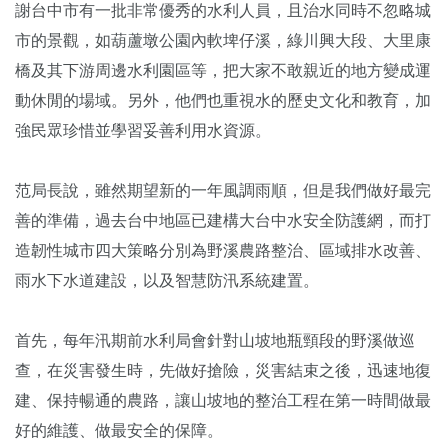
謝台中市有一批非常優秀的水利人員，且治水同時不忽略城
市的景觀，如葫蘆墩公園內軟埤仔溪，綠川興大段、大里康
橋及其下游周邊水利園區等，把大家不敢親近的地方變成運
動休閒的場域。另外，他們也重視水的歷史文化和教育，加
強民眾珍惜並學習妥善利用水資源。
范局長說，雖然期望新的一年風調雨順，但是我們做好最完
善的準備，過去台中地區已建構大台中水安全防護網，而打
造韌性城市四大策略分別為野溪農路整治、區域排水改善、
雨水下水道建設，以及智慧防汛系統建置。
首先，每年汛期前水利局會針對山坡地瓶頸段的野溪做巡
查，在災害發生時，先做好搶險，災害結束之後，迅速地復
建、保持暢通的農路，讓山坡地的整治工程在第一時間做最
好的維護、做最安全的保障。