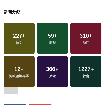
新聞分類
227
+
59
+
310
+
藝文
影視
熱門
12
+
366
+
1227
+
專
海峽論壇專區
旅遊
社會