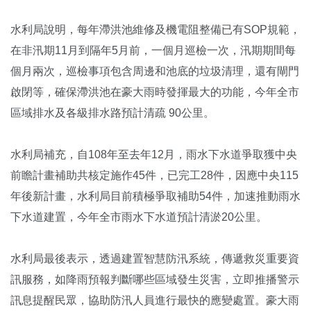
水利局說明，每年滯洪池維修及機電阻整備已有SOP規範，
在非汛期11月到隔年5月前，一個月巡檢一次，汛期期間每
個月兩次，巡檢事項包含周邊和池底的垃圾清理，還有閘門
啟閉等，確保滯洪池在豪大雨時發揮最大的功能，今年全市
區域排水及各級排水路預計清疏 90公里。
水利局補充，自108年至去年12月，雨水下水道爭取獲中央
前瞻計畫補助共核定施作45件，已完工28件，因應中央115
年後新計畫，水利局目前積極爭取補助54件，加速推動雨水
下水道建置，今年全市雨水下水道預計清淤20公里。
水利局最後表示，透過建置智慧防汛系統，傳遞救災重要資
訊服務，如降雨預報判斷哪些區域發生災害，立即推播警示
訊息提醒民眾，協助防汛人員進行最快的應變處置。豪大雨