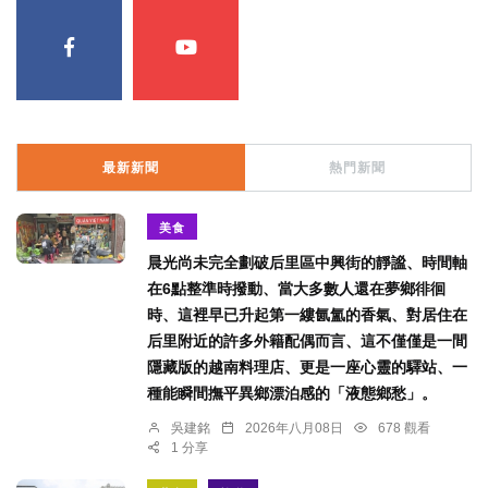
最新新聞
熱門新聞
美食
晨光尚未完全劃破后里區中興街的靜謐、時間軸
在6點整準時撥動、當大多數人還在夢鄉徘徊
時、這裡早已升起第一縷氤氳的香氣、對居住在
后里附近的許多外籍配偶而言、這不僅僅是一間
隱藏版的越南料理店、更是一座心靈的驛站、一
種能瞬間撫平異鄉漂泊感的「液態鄉愁」。
吳建銘
2026年八月08日
678 觀看
1 分享