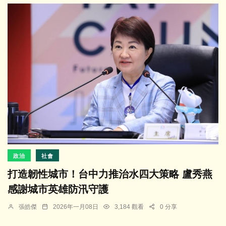
政治
社會
打造韌性城市！台中力推治水四大策略 盧秀燕
感謝城市英雄防汛守護
張皓傑
2026年一月08日
3,184 觀看
0 分享