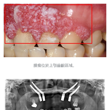
腫瘤位於上顎齒齦區域。