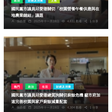
政治
財經及消費
文教
國民黨市議員邱愛珊關切「校園營養午餐供應與在
地農業鏈結」議題
張皓傑
2025年十一月18日
4,631 觀看
1 分享
熱門
政治
生活
財經及消費
國民黨市議員邱愛珊總質詢關切廚餘危機 籲市府加
速完善校園與家戶廚餘減量配套
張皓傑
2025年十一月19日
4,304 觀看
1 分享