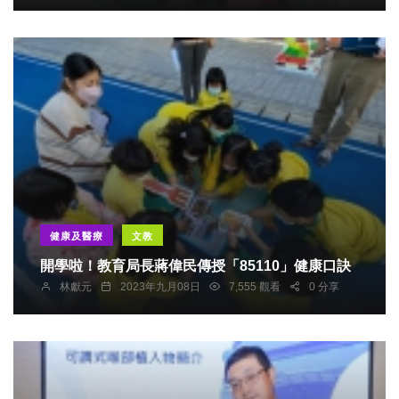
健康及醫療
文教
開學啦！教育局長蔣偉民傳授「85110」健康口訣
林獻元
2023年九月08日
7,555 觀看
0 分享