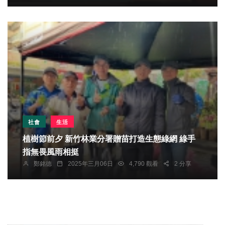
社會
生活
植樹節前夕 新竹林業分署贈苗打造生態綠網 綠手
指無畏風雨相挺
鄭銘德
2025年三月06日
4,790 觀看
2 分享