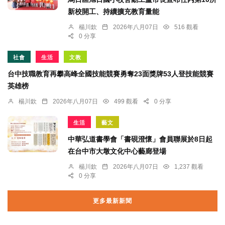
新校開工、持續擴充教育量能
楊川欽
2026年八月07日
516 觀看
0 分享
社會
生活
文教
台中技職教育再攀高峰全國技能競賽勇奪23面獎牌53人登技能競賽
英雄榜
楊川欽
2026年八月07日
499 觀看
0 分享
生活
藝文
中華弘道書學會「書硯澄懷」會員聯展於8日起
在台中市大墩文化中心藝廊登場
楊川欽
2026年八月07日
1,237 觀看
0 分享
更多最新新聞