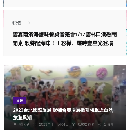
較舊
雲嘉南濱海鹽味餐桌音樂會1/17雲林口湖熱鬧
開桌 歌聲配海味！王彩樺、羅時豐星光登場
旅遊
2023台北國際旅展 退輔會農場展攤引領親近自然
旅遊風潮
劉奕廷
2023年十一月04日
6,632 觀看
1 分享