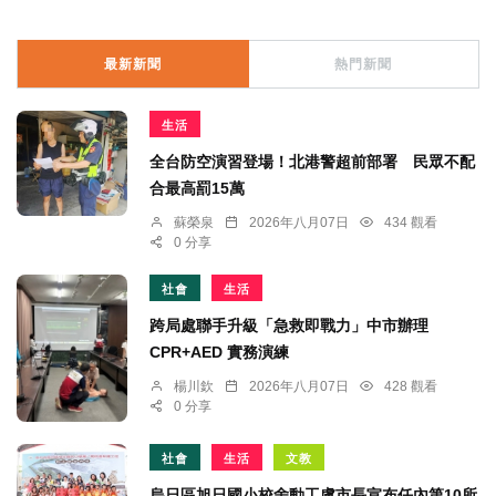
最新新聞
熱門新聞
生活
全台防空演習登場！北港警超前部署 民眾不配
合最高罰15萬
蘇榮泉
2026年八月07日
434 觀看
0 分享
社會
生活
跨局處聯手升級「急救即戰力」中市辦理
CPR+AED 實務演練
楊川欽
2026年八月07日
428 觀看
0 分享
社會
生活
文教
烏日區旭日國小校舍動工盧市長宣布任內第10所