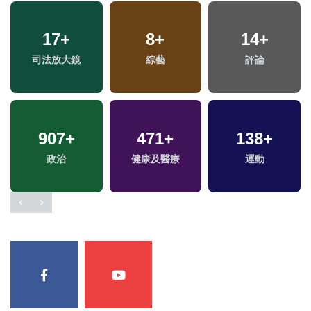
17
+
8
+
14
+
司法放大鏡
綜藝
評論
907
+
471
+
138
+
政治
健康及醫療
運動