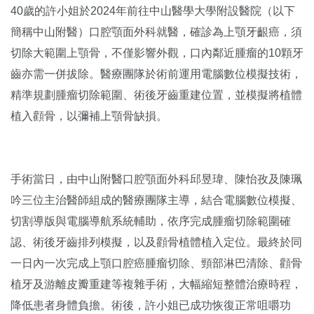
40歲的許小姐於2024年前往中山醫學大學附設醫院（以下
簡稱中山附醫）口腔顎面外科就醫，確診為上顎牙齦癌，須
切除大範圍上顎骨，不僅影響外觀，口內鄰近腫瘤的10顆牙
齒亦需一併拔除。醫療團隊於術前運用電腦數位模擬技術，
精準規劃腫瘤切除範圍、術後牙齒重建位置，並模擬將植體
植入顴骨，以彌補上顎骨缺損。
手術當日，由中山附醫口腔顎面外科邱昱瑋、陳怡孜及陳珮
吟三位主治醫師組成的醫療團隊主導，結合電腦數位模擬、
切割導版與電腦導航系統輔助，依序完成腫瘤切除範圍確
認、術後牙齒排列模擬，以及顴骨植體植入定位。最終於同
一日內一次完成上顎口腔癌腫瘤切除、頸部淋巴清除、顴骨
植牙及游離皮瓣重建等複雜手術，大幅縮短整體治療時程，
降低患者身體負擔。術後，許小姐已成功恢復正常咀嚼功