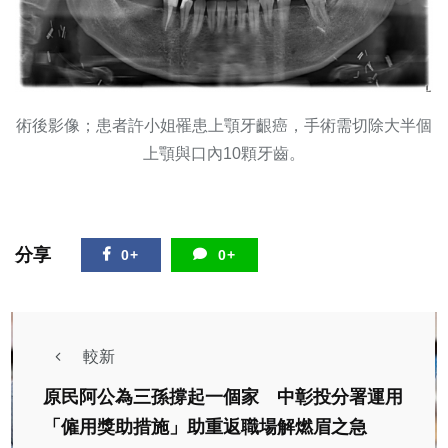
術後影像；患者許小姐罹患上顎牙齦癌，手術需切除大半個
上顎與口內10顆牙齒。
分享
0+
0+
較新
原民阿公為三孫撐起一個家 中彰投分署運用
「僱用獎助措施」助重返職場解燃眉之急