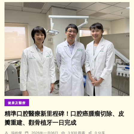
健康及醫療
精準口腔醫療新里程碑！口腔癌腫瘤切除、皮
瓣重建、顴骨植牙一日完成
張皓傑
2026年一月06日
3,930 觀看
0 分享