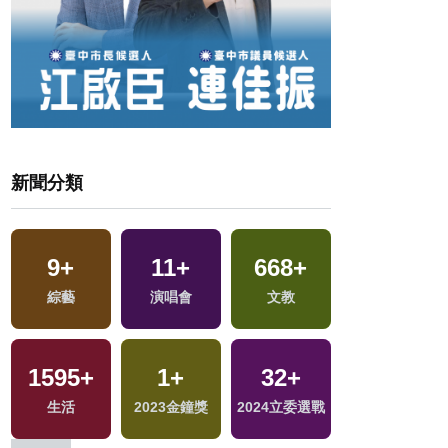
新聞分類
685
9
+
+
166
11
+
+
668
252
+
+
13
+
綜藝
綜合
演唱會
運動
文教
藝文
海峽論壇專區
37
+
1595
339
+
+
1340
1
+
+
32
+
17
+
兩岸道教文化交
生活
熱門
2023金鐘獎
社會
2024立委選戰
評論
流專區