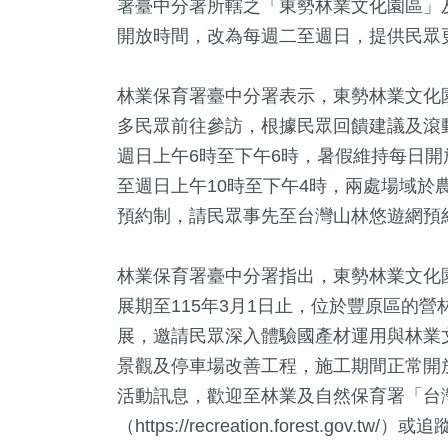
署臺中分署所轄之「東勢林業文化園區」及
開放時間，改為每週二至週日，提供民眾
林業保育署臺中分署表示，東勢林業文化
多民眾前往參訪，根據民眾回饋建議及滾
週日上午6時至下午6時，暑假維持每日
至週日上午10時至下午4時，兩處場域於
預約制，請民眾事先至台灣山林悠遊網預
2
+
8
+
21
+
407
林業保育署臺中分署指出，東勢林業文化
福建林公信俗文
岸
司法放大鏡
旅遊
展期至115年3月1日止，位於豐原區的
化專區
展，邀請民眾深入體驗國產材運用與林業
景觀及停車場改善工程，施工期間正常開
14
+
1073
活動訊息，歡迎至林業及自然保育署「台
2024總統大選
政治
（
https://recreation.forest.gov.tw/
）或追