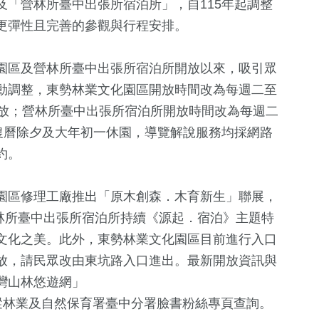
「營林所臺中出張所宿泊所」，自115年起調整
更彈性且完善的參觀與行程安排。
園區及營林所臺中出張所宿泊所開放以來，吸引眾
動調整，東勢林業文化園區開放時間改為每週二至
開放；營林所臺中出張所宿泊所開放時間改為每週二
農曆除夕及大年初一休園，導覽解說服務均採網路
約。
+
566
+
園區修理工廠推出「原木創森．木育新生」聯展，
健康及醫療
營林所臺中出張所宿泊所持續《源起．宿泊》主題特
文化之美。此外，東勢林業文化園區目前進行入口
4
+
放，請民眾改由東坑路入口進出。最新開放資訊與
+
灣山林悠遊網」
兩岸佛教文化交
流專區
蹤林業及自然保育署臺中分署臉書粉絲專頁查詢。