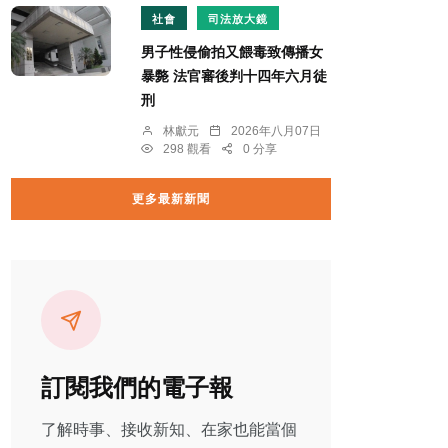
社會
司法放大鏡
男子性侵偷拍又餵毒致傳播女
暴斃 法官審後判十四年六月徒
刑
林獻元
2026年八月07日
298 觀看
0 分享
更多最新新聞
訂閱我們的電子報
了解時事、接收新知、在家也能當個