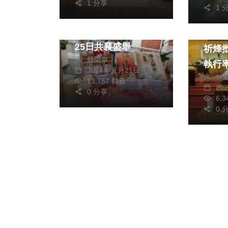
1 分享
1 
大埤寺上好米獲國際
政治
肯定 張麗善邀請
民進
25日共襄盛舉
祈烽
蘇榮泉
執行率低
2024年五月21日
林
市庫
13,757 觀看
20
0 分享
187
6,
0 