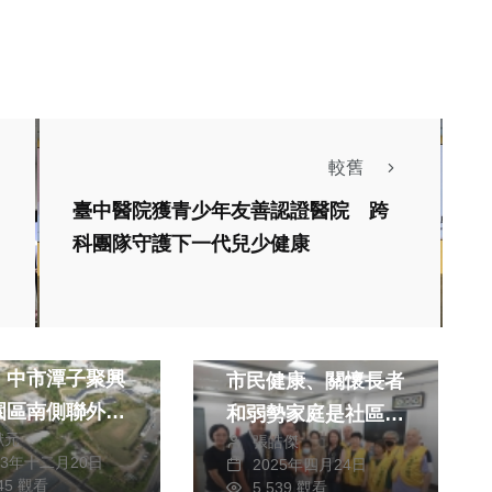
較舊
臺中醫院獲青少年友善認證醫院 跨
科團隊守護下一代兒少健康
財經及消費
政治
生活
財經及消費
南北、促進區域
后里愛鄰守護隊守護
！中市潭子聚興
市民健康、關懷長者
園區南側聯外道
和弱勢家庭是社區的
獻元
張皓傑
工
守護神
23年十二月20日
2025年四月24日
045 觀看
5,539 觀看