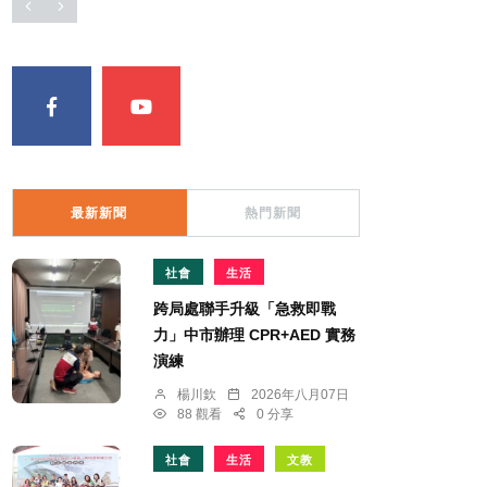
最新新聞
熱門新聞
社會
生活
跨局處聯手升級「急救即戰
力」中市辦理 CPR+AED 實務
演練
楊川欽
2026年八月07日
88 觀看
0 分享
社會
生活
文教