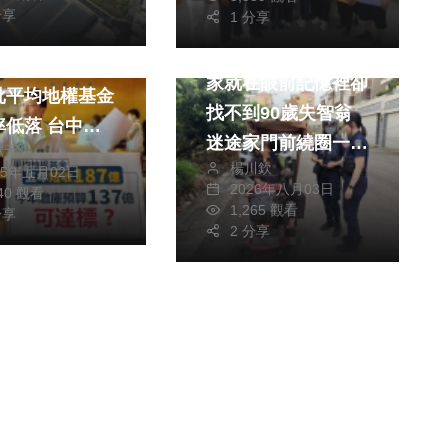
分享
1 分享
財經及消費
社會
黨台中市議員林
家就在眼前記憶裡卻
批平均地權基金
找不到90歲失智翁
落 台中市
迷途家門前繞圈一通
獻元
五年短收高達
楊川欽
電話清水警助返家化
25年五月02日
億
2026年八月03日
340 觀看
解危機
1,265 觀看
分享
2 分享