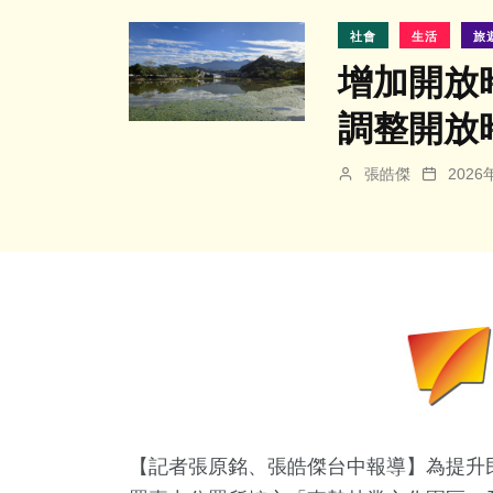
社會
生活
旅
增加開放
調整開放
張皓傑
202
【記者張原銘、張皓傑台中報導】為提升