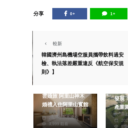
分享
0+
1+
較新
韓國濟州島機場空服員攜帶飲料過安
檢、執法落差嚴重違反《航空保安規
熱門
生活
政治
則》】
旅遊
綜合
旅遊
盡享絕美無價雲瀑流
串接
雲婚旅 阿里山神木
發展
婚禮入住阿里山賓館
產業
蘇榮泉
林
路完
生活
文教
2025年十月20日
20
3,999 觀看
8,
綜合
美食