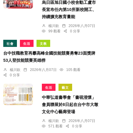
烏日區旭日國小校舍動工盧市
長宣布任內第10所新校開工、
持續擴充教育量能
楊川欽
2026年八月07日
99 觀看
0 分享
社會
生活
文教
台中技職教育再攀高峰全國技能競賽勇奪23面獎牌
53人登技能競賽英雄榜
楊川欽
2026年八月07日
105 觀看
0 分享
生活
藝文
中華弘道書學會「書硯澄懷」
會員聯展於8日起在台中市大墩
文化中心藝廊登場
楊川欽
2026年八月07日
571 觀看
0 分享