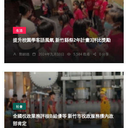
生活
提升校園學客語風氣 新竹縣祭2年計畫3評比獎勵
鄭銘德
2024年九月10日
5,584 觀看
0 分享
社會
全國役政業務評核B組優等 新竹市役政服務獲內政
部肯定