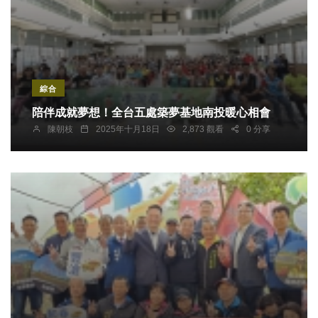
綜合
陪伴成就夢想！全台五處築夢基地南投暖心相會
陳朝枝
2025年十月18日
2,873 觀看
0 分享