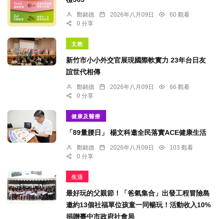
鄭銘德
2026年八月09日
60 觀看
0 分享
文教
新竹市小小外交官展現國際軟實力 23年台日友
誼世代相傳
鄭銘德
2026年八月09日
66 觀看
0 分享
健康及醫療
「89量腰日」 楊文科邀全民落實ACE健康生活
鄭銘德
2026年八月09日
103 觀看
0 分享
生活
最好玩的父親節！「爸氣集合」出發工程冒險島
邀約13個社福單位孩童一同暢玩！活動收入10%
捐贈臺中市政府社會局