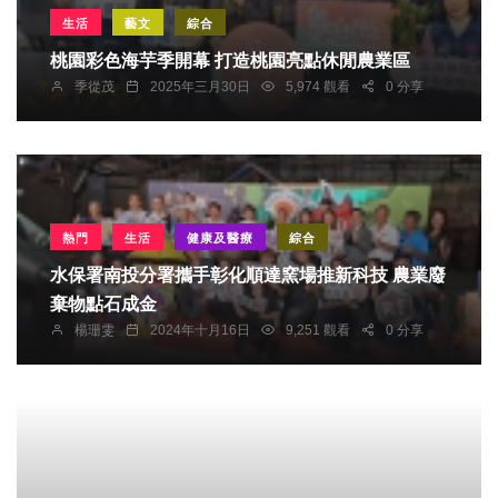
生活
藝文
綜合
桃園彩色海芋季開幕 打造桃園亮點休閒農業區
季從茂
2025年三月30日
5,974 觀看
0 分享
熱門
生活
健康及醫療
綜合
水保署南投分署攜手彰化順達窯場推新科技 農業廢
棄物點石成金
楊珊雯
2024年十月16日
9,251 觀看
0 分享