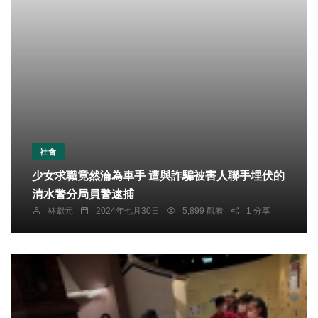
社會
少女求職竟然淪為車手 遭與詐騙被害人聯手埋伏的
清水警分局員警逮捕
林獻元
2024年七月30日
5,899 觀看
1 分享