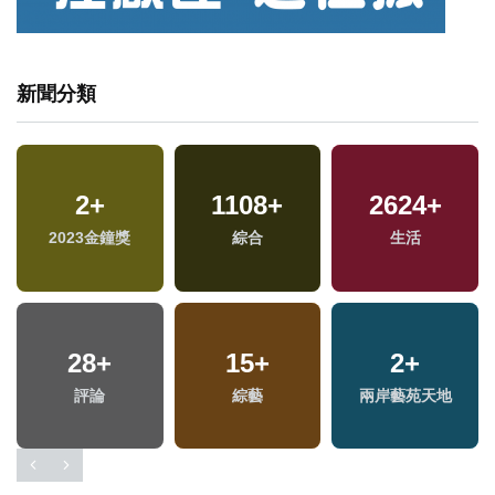
新聞分類
2
+
1108
+
2624
+
兩
2023金鐘獎
綜合
生活
區
28
+
15
+
2
+
評論
綜藝
兩岸藝苑天地