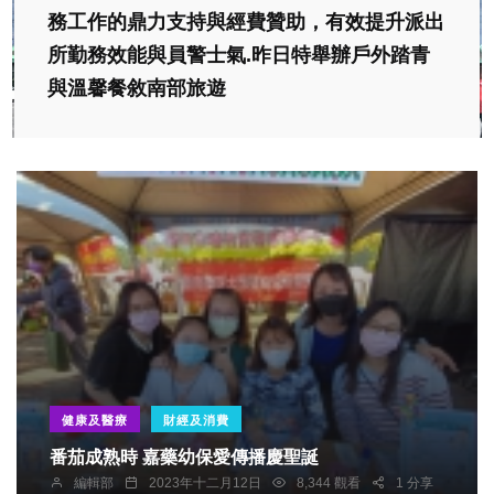
務工作的鼎力支持與經費贊助，有效提升派出
所勤務效能與員警士氣.昨日特舉辦戶外踏青
與溫馨餐敘南部旅遊
健康及醫療
財經及消費
番茄成熟時 嘉藥幼保愛傳播慶聖誕
編輯部
2023年十二月12日
8,344 觀看
1 分享