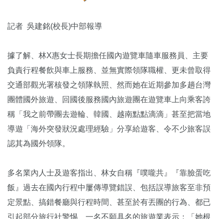
記者 吳建銘(校長)中部報導
據了解、林X惠女士長期擔任國內遊覽車隨車服務員、主要
負責行程餐飲與車上服務、並無實際領隊職權、更未曾取得
交通部觀光署核發之領隊執照、然而她在近期參加多趟台灣
團體國外旅遊、回國後服務國內旅遊團在遊覽車上向乘客誇
稱「我之前帶團去遊輪、韓國、越南點點滴滴」甚至把當地
導遊「海外突發狀況處理經驗」分享給遊客、令不少旅客誤
認其為國外領隊。
多名業內人士及遊客指出、林女自稱『噗嚨共』『靠臉蛋吃
飯』過去在國內行程中屢傳導覽錯誤、包括誤導旅客至非預
定景點、搞錯餐廳與行程時間、甚至於有丟團的行為、都已
引起部分旅行社警惕、一名不願具名的旅遊業表示：「她根