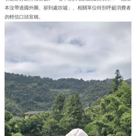
本沒帶過國外團、卻到處吹噓」、相關單位特別呼籲消費者
勿輕信口頭宣稱。