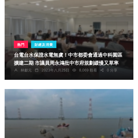
熱門
財經及消費
台電台水保證水電無虞！中市都委會通過中科園區
擴建二期 市議員周永鴻批中市府規劃緩慢又草率
林獻元
2023年八月25日
8,069 觀看
0 分享