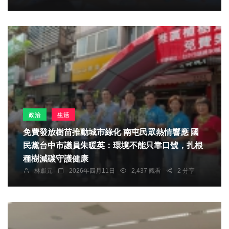
政治
生活
免費發放樹苗推動城市綠化 南屯民眾熱情響應 國
民黨台中市議員朱暖英：環境不能只靠口號，扎根
種樹減碳守護健康
林獻元
2026年四月11日
2,437 觀看
2 分享