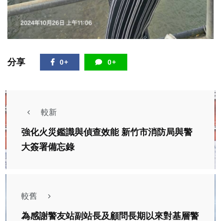
分享
0+
0+
較新
強化火災鑑識與偵查效能 新竹市消防局與警
大簽署備忘錄
較舊
為感謝警友站副站長及顧問長期以來對基層警