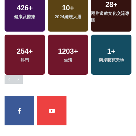
28
+
426
+
10
+
兩岸道教文化交流專
健康及醫療
2024總統大選
區
254
+
1203
+
1
+
熱門
生活
兩岸藝苑天地