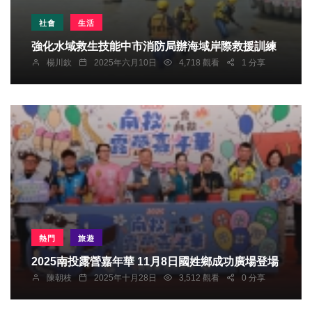
社會
生活
強化水域救生技能中市消防局辦海域岸際救援訓練
楊川欽
2025年六月10日
4,718 觀看
1 分享
熱門
旅遊
2025南投露營嘉年華 11月8日國姓鄉成功廣場登場
陳朝枝
2025年十月28日
3,512 觀看
0 分享