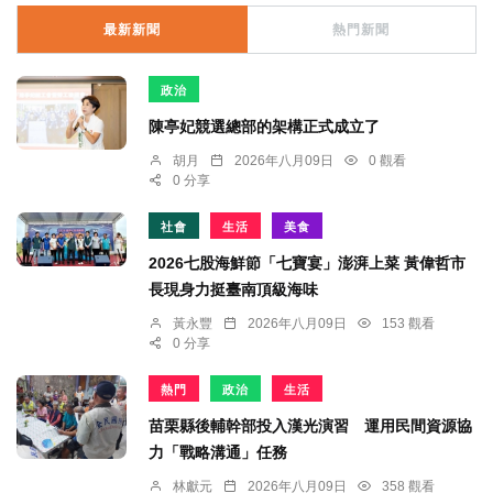
最新新聞
熱門新聞
政治
陳亭妃競選總部的架構正式成立了
胡月
2026年八月09日
0 觀看
0 分享
社會
生活
美食
2026七股海鮮節「七寶宴」澎湃上菜 黃偉哲市
長現身力挺臺南頂級海味
黃永豐
2026年八月09日
153 觀看
0 分享
熱門
政治
生活
苗栗縣後輔幹部投入漢光演習 運用民間資源協
力「戰略溝通」任務
林獻元
2026年八月09日
358 觀看