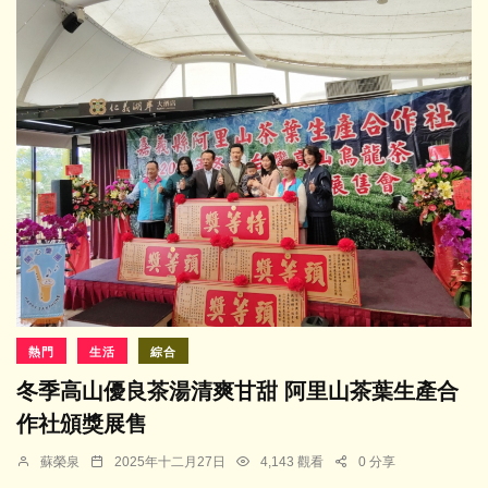
熱門
生活
綜合
冬季高山優良茶湯清爽甘甜 阿里山茶葉生產合
作社頒獎展售
蘇榮泉
2025年十二月27日
4,143 觀看
0 分享