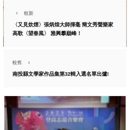
較新
〈又見炊煙〉張炳煌大師揮毫 簡文秀聲樂家
高歌〈望春風〉 雅興攀巔峰！
較舊
南投縣文學家作品集第32輯入選名單出爐!