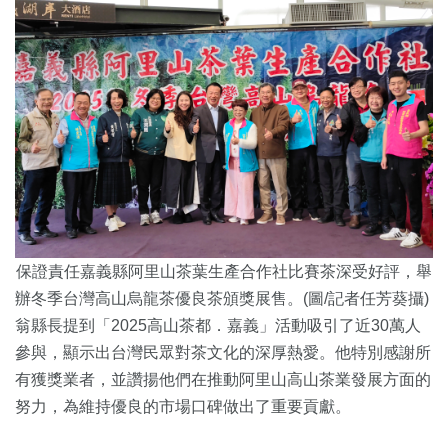
保證責任嘉義縣阿里山茶葉生產合作社比賽茶深受好評，舉
辦冬季台灣高山烏龍茶優良茶頒獎展售。(圖/記者任芳葵攝)
翁縣長提到「2025高山茶都．嘉義」
活動吸引了近30萬人
參與，顯示出台灣民眾對茶文化的深厚熱愛。
他特別感謝所
有獲獎業者，
並讚揚他們在推動阿里山高山茶業發展方面的
努力，
為維持優良的市場口碑做出了重要貢獻。