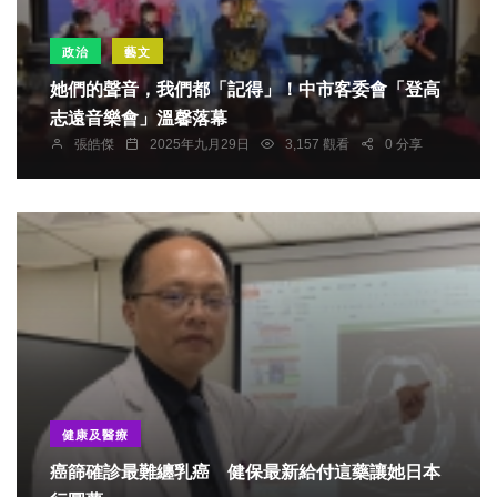
政治
藝文
她們的聲音，我們都「記得」！中市客委會「登高
志遠音樂會」溫馨落幕
張皓傑
2025年九月29日
3,157 觀看
0 分享
健康及醫療
癌篩確診最難纏乳癌 健保最新給付這藥讓她日本