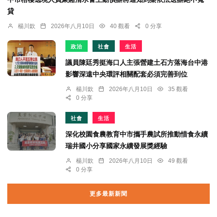
貸
楊川欽
2026年八月10日
40 觀看
0 分享
政治
社會
生活
議員陳廷秀挺海口人主張營建土石方落海台中港
影響深遠中央環評相關配套必須完善到位
楊川欽
2026年八月10日
35 觀看
0 分享
社會
生活
深化校園食農教育中市攜手農試所推動惜食永續
瑞井國小分享國家永續發展獎經驗
楊川欽
2026年八月10日
49 觀看
0 分享
更多最新新聞