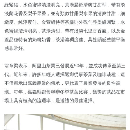
綠緊結，水色蜜綠清澈明亮，
茶湯屬於清爽甘甜型，帶有淡
淡蘭花香及梨子果香，
並有類似甘露梨水果的清爽甘甜，細
緻度、純淨度佳。
金萱組特等茶樣則外觀勻整墨綠圓緊，水
色蜜綠澄清明亮，
茶湯清甜、帶有淡淡七里香香氣，以及金
萱品種特有的奶粉奶香，
茶湯濃稠度佳、具餘韻感整體平衡
感非常好。
翁章梁表示，阿里山茶業已發展近50年，並成功傳承至第三
代。
近年來，許多年輕人選擇返鄉從事茶葉及咖啡栽種，
這
不僅顯示出嘉義農業的傳承，更代表了農業發展的良性循
環。
每年，嘉義縣都會舉辦冬季茶葉比賽，
獲獎的茶品在市
場上具有極高的流通率，是送禮的最佳選擇。