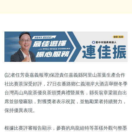
(記者任芳葵嘉義報導)保證責任嘉義縣阿里山茶葉生產合作
社比賽茶深受好評，27日在番路鄉仁義湖岸大酒店舉辦冬季
台灣高山烏龍茶優良茶頒獎典禮暨展售，縣長翁章梁親自出
席並頒發匾額，對獲獎者表示祝賀，
並勉勵業者持續努力，
保持優異表現。
根據比賽評審報告顯示，
參賽的烏龍組特等茶樣外觀勻整墨