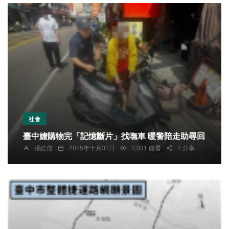
社會
臺中嬤購物完「記憶斷片」找嘸車 暖警陪走助尋回
張皓傑
2025年十月31日
3,031 觀看
1 分享