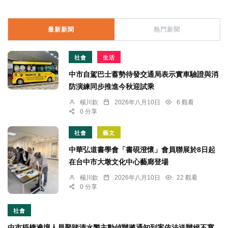
最新新聞
熱門新聞
社會
生活
中市自駕巴士蓄勢待發交通局表示實車驗證與消
防演練同步推進今秋迎試乘
楊川欽
2026年八月10日
6 觀看
0 分享
社會
藝文
中華弘道書學會「書硯澄懷」會員聯展於8日起
在台中市大墩文化中心藝廊登場
楊川欽
2026年八月10日
22 觀看
0 分享
社會
中市梧棲遶境人員聚賭清水警主動偵辦將通知到案依法送辦絕不寬