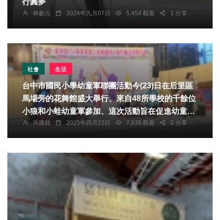
行圓夢
林獻元
2024年九月07日
5,454 觀看
1 分享
社會
生活
台中市國民小學幼童軍聯團活動今(23)日在后里區
馬場旁的花舞館盛大舉行、來自48所學校的千餘位
小狼和小蛙幼童軍參加、這次活動旨在促進幼童軍
吳建銘
2025年四月23日
7,838 觀看
0 分享
之間的交流與合作，培養孩子們的團隊精神和社會
責任感。