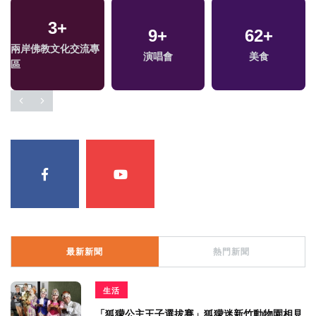
3
+
9
+
62
+
兩岸佛教文化交流專
演唱會
美食
區
最新新聞
熱門新聞
生活
「狐獴公主王子選拔賽」狐獴迷新竹動物園相見