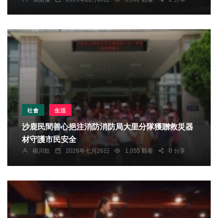
社會
生活
沙鹿民間善心挹注消防消防局大里分隊獲贈救災器
材守護市民安全
楊川欽
2026年七月26日
1,055 觀看
0 分享