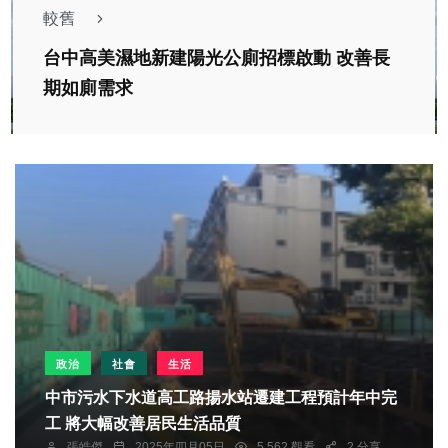
較舊
台中高美濕地新建陽光公廁招標啟動 改善長
期如廁需求
政治
社會
生活
中市污水下水道高工路揚水站遷建工程預計年中完
工 將大幅改善居民生活品質
張皓傑
2025年四月05日
5,562 觀看
2 分享