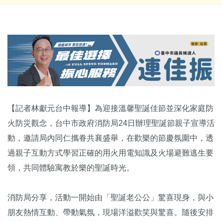
【記者林獻元台中報導】為迎接溫馨聖誕佳節並深化家庭防
火防災觀念，台中市政府消防局24日辦理聖誕節親子宣導活
動，邀請局內同仁攜眷共襄盛舉，在歡樂的節慶氛圍中，透
過親子互動方式學習正確的用火用電知識及火場避難逃生要
領，共同體驗寓教於樂的聖誕時光。
消防局分享，活動一開始由「聖誕老公公」驚喜現身，與小
朋友熱情互動、帶動氣氛，現場洋溢歡笑與驚喜。隨後安排