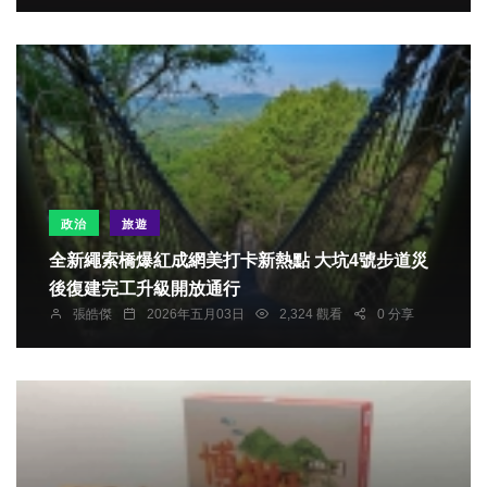
政治
旅遊
全新繩索橋爆紅成網美打卡新熱點 大坑4號步道災
後復建完工升級開放通行
張皓傑
2026年五月03日
2,324 觀看
0 分享