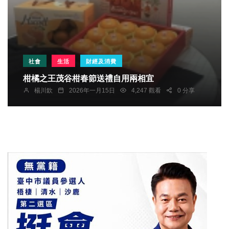
社會
生活
財經及消費
柑橘之王茂谷柑春節送禮自用兩相宜
楊川欽
2026年一月15日
4,247 觀看
0 分享