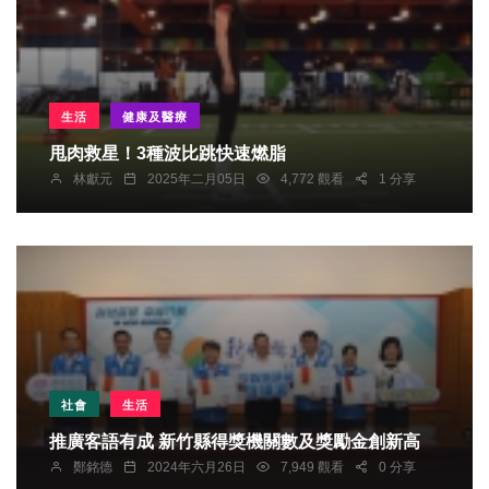
生活
健康及醫療
甩肉救星！3種波比跳快速燃脂
林獻元
2025年二月05日
4,772 觀看
1 分享
社會
生活
推廣客語有成 新竹縣得獎機關數及獎勵金創新高
鄭銘德
2024年六月26日
7,949 觀看
0 分享