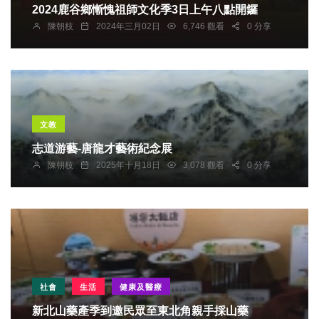
2024鹿谷鄉慚愧祖師文化季3日上午八點開鑼
陳朝枝
2024年三月02日
6,746 觀看
0 分享
文教
志道游藝-唐龍才藝術紀念展
陳朝枝
2025年十月18日
3,078 觀看
0 分享
社會
生活
健康及醫療
新北山藥產季到邀民眾至東北角親手採山藥