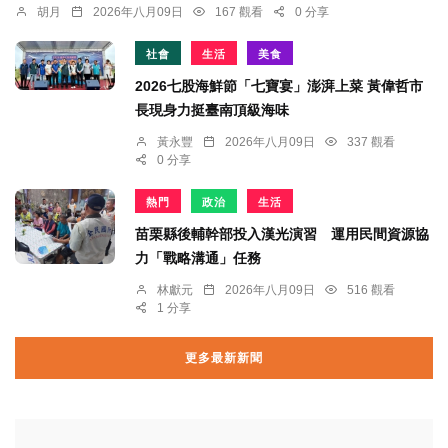
胡月
2026年八月09日
167 觀看
0 分享
社會
生活
美食
2026七股海鮮節「七寶宴」澎湃上菜 黃偉哲市
長現身力挺臺南頂級海味
黃永豐
2026年八月09日
337 觀看
0 分享
熱門
政治
生活
苗栗縣後輔幹部投入漢光演習 運用民間資源協
力「戰略溝通」任務
林獻元
2026年八月09日
516 觀看
1 分享
更多最新新聞