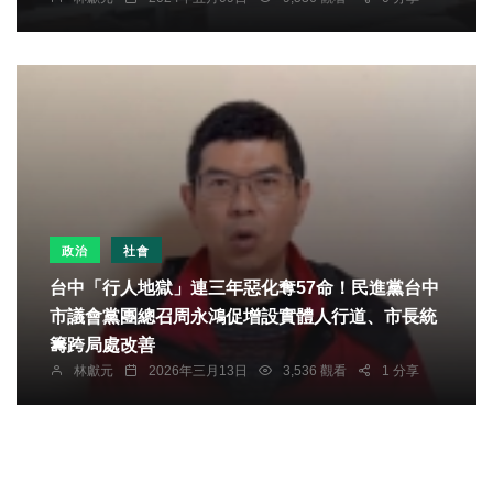
政治
社會
台中「行人地獄」連三年惡化奪57命！民進黨台中
市議會黨團總召周永鴻促增設實體人行道、市長統
籌跨局處改善
林獻元
2026年三月13日
3,536 觀看
1 分享