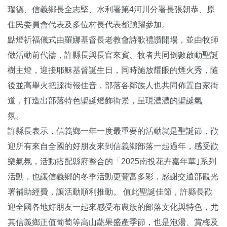
瑞德、信義鄉長全志堅、水利署第4河川分署長張朝恭、原
住民委員會代表及多位村長代表都踴躍參加。
點燈祈福儀式由羅娜基督長老教會詩歌禮讚開場，並由牧師
做活動前代禱，許縣長與長官來賓、牧者共同倒數啟動聖誕
樹主燈，迎接耶穌基督誕生日，同時施放耀眼的煙火秀，隨
後並高舉火把踩街報佳音，部落各鄰族人也共同佈置自家街
道，打造出部落特色聖誕燈飾街景，呈現濃濃的聖誕氣
氛。
許縣長表示，信義鄉一年一度最重要的活動就是聖誕節，歡
迎所有來自全國的好朋友來到信義鄉部落一起過年，感受歡
樂氣氛，活動搭配縣府整合的「2025南投花卉嘉年華｣系列
活動，也讓信義鄉的冬季活動更豐富多彩，感謝交通部觀光
署補助經費，讓活動順利推動。 值此聖誕佳節，許縣長歡
迎全國各地好朋友一起來感受布農族的部落文化與特色，尤
其信義鄉正值葡萄等高山蔬果盛產季節，也是泡湯、賞梅及