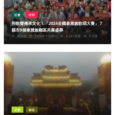
社會
生活
用歌聲傳承文化！「2024全國泰雅族歌唱大賽」 7
縣市9個泰雅族鄉區共襄盛舉
鄭銘德
2024年十月09日
6,347 觀看
0 分享
文教
綜合