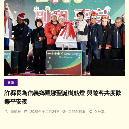
旅遊
許縣長為信義鄉羅娜聖誕樹點燈 與遊客共度歡
樂平安夜
陳朝枝
2025年十二月24日
2,555 觀看
0 分享