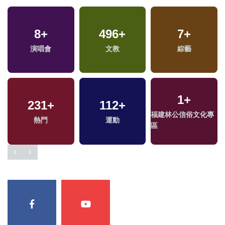
8
+
496
+
7
+
演唱會
文教
綜藝
1
+
231
+
112
+
福建林公信俗文化專
熱門
運動
區