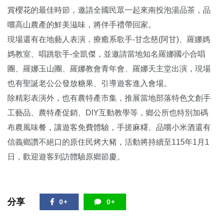
賞櫻花的最佳時節，邀請全國民眾一起來南投泡湯品茶，品
嚐高山農產的鮮美滋味，將伴手禮帶回家。
現場還有在地藝人表演，療癒系歌手-甘念慈(阿甘)、羅娜媽
媽教室、唱跳歌手-全凱傑，並邀請當地知名羅娜國小合唱
團、羅娜玉山團、羅娜教會青年會、羅娜天主堂出演，現場
也有聖誕老公公發放糖果、引導遊客進入會場。
除精彩表演外，也有農特產市集，推展當地部落特色文創手
工藝品、農特產促銷、DIY互動教學等，鄉公所也特別加碼
布農風味餐，讓遊客免費體驗，手搓麻糬、品嚐小米酒還有
信義鄉讚不絕口的原住民烤大豬，活動將持續至115年1月1
日，歡迎遊客到訪體驗原鄉節慶。
分享
0+
0+