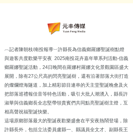
︹記者陳朝枝/南投報導︺許縣長為信義鄉羅娜聖誕樹點燈
與遊客共度歡樂平安夜 2025南投花卉嘉年華系列活動-信義
鄉羅娜聖誕活動，24日晚間在羅娜村羅娜文化景觀園區盛大
展開，除有27公尺高的閃亮聖誕樹，還有沿著部落大街打造
的燦爛燈海隧道，加上精彩節目連串的天主堂聖誕晚會及火
把部落巡禮報佳音等特色活動，吸引大批人潮湧入，縣長許
淑華與信義鄉長全志堅帶領貴賓們共同點亮聖誕樹主燈，互
相高聲祝福聖誕快樂。
這場原鄉部落最大的聖誕夜歡樂盛會在平安夜熱鬧登場，除
許縣長外，包括立法委員盧縣一、縣議員全文才、副縣長王