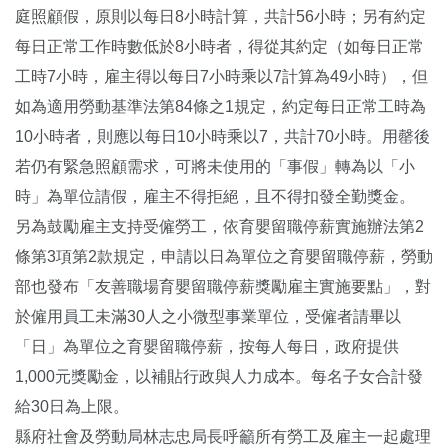
庭照顧假，原則以每日8小時計算，共計56小時；另有約定
每日正常工作時數低於8小時者，得從其約定（如每日正常
工時7小時，雇主得以每日7小時乘以7計算為49小時），但
如為適用勞動基準法第84條之1規定，約定每日正常工時為
10小時者，則應以每日10小時乘以7，共計70小時。用罄後
若仍有緊急照顧需求，可將未使用的「事假」轉為以「小
時」為單位請假，雇主不得拒絕，且不得扣發全勤獎金。
另為鼓勵雇主支持受僱勞工，依育嬰留職停薪實施辦法第2
條第3項第2款規定，申請以日為單位之育嬰留職停薪，勞動
部也發布「友善職場育嬰留職停薪獎勵雇主實施要點」，對
於僱用員工未滿30人之小微型事業單位，受僱者請畢以
「日」為單位之育嬰留職停薪，按每人每日，政府提供
1,000元獎勵金，以補貼行政與人力成本。每名子女合計發
給30日為上限。
縣府社會及勞動局林志忠局長呼籲所有勞工及雇主一起處理