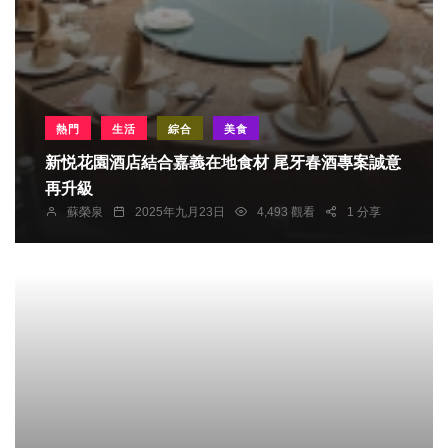
熱門
生活
綜合
美食
新悦花園酒店結合嘉義在地食材 尾牙春酒專案誠意
再升級
蘇榮泉
2025年九月23日
4,493 觀看
1 分享