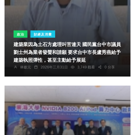
政治
財經及消費
建築業因為土石方處理叫苦連天 國民黨台中市議員
劉士州為業者發聲和請願 要求台中市長盧秀燕給予
建築執照彈性，甚至主動給予展延
林獻元
2026年三月31日
3,749 觀看
0 分享