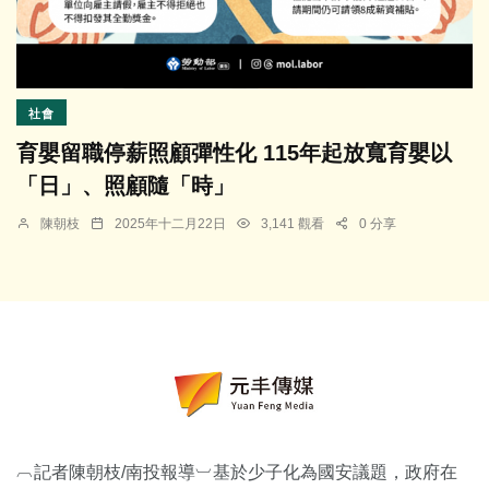
社會
育嬰留職停薪照顧彈性化 115年起放寬育嬰以
「日」、照顧隨「時」
陳朝枝
2025年十二月22日
3,141 觀看
0 分享
︹記者陳朝枝/南投報導︺基於少子化為國安議題，政府在