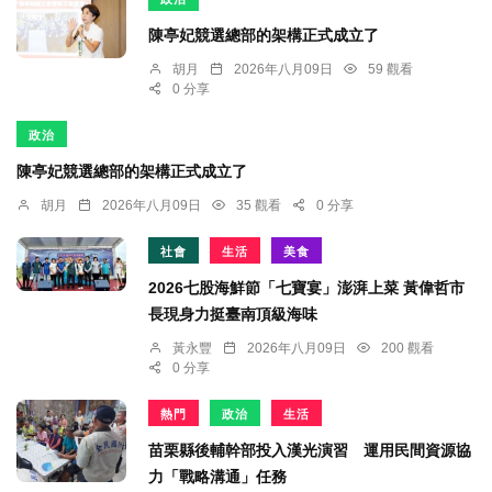
陳亭妃競選總部的架構正式成立了
胡月
2026年八月09日
59 觀看
0 分享
政治
陳亭妃競選總部的架構正式成立了
胡月
2026年八月09日
35 觀看
0 分享
社會
生活
美食
2026七股海鮮節「七寶宴」澎湃上菜 黃偉哲市
長現身力挺臺南頂級海味
黃永豐
2026年八月09日
200 觀看
0 分享
熱門
政治
生活
苗栗縣後輔幹部投入漢光演習 運用民間資源協
力「戰略溝通」任務