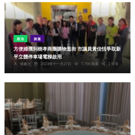
政治
旅遊
方便婦孺到樹孝商圈購物逛街 市議員黃佳恬爭取新
平立體停車場電梯啟用
林獻元
2023年十一月27日
7,756 觀看
1 分享