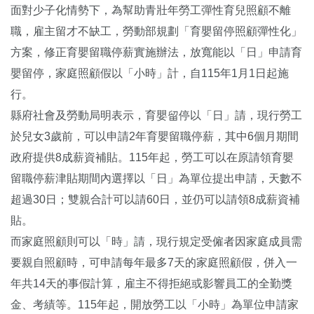
面對少子化情勢下，為幫助青壯年勞工彈性育兒照顧不離
職，雇主留才不缺工，勞動部規劃「育嬰留停照顧彈性化」
方案，修正育嬰留職停薪實施辦法，放寬能以「日」申請育
嬰留停，家庭照顧假以「小時」計，自115年1月1日起施
行。
縣府社會及勞動局明表示，育嬰留停以「日」請，現行勞工
於兒女3歲前，可以申請2年育嬰留職停薪，其中6個月期間
政府提供8成薪資補貼。115年起，勞工可以在原請領育嬰
留職停薪津貼期間內選擇以「日」為單位提出申請，天數不
超過30日；雙親合計可以請60日，並仍可以請領8成薪資補
貼。
而家庭照顧則可以「時」請，現行規定受僱者因家庭成員需
要親自照顧時，可申請每年最多7天的家庭照顧假，併入一
年共14天的事假計算，雇主不得拒絕或影響員工的全勤獎
金、考績等。115年起，開放勞工以「小時」為單位申請家