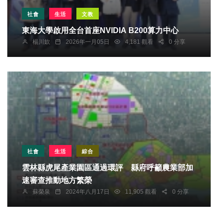
社會
生活
文教
東海大學啟用全台首座NVIDIA B200算力中心
楊川欽
2026年一月05日
4,181 觀看
0 分享
社會
生活
綜合
雲林縣虎尾產業園區通過環評 縣府呼籲農業部加
速審查推動地方繁榮
蘇榮泉
2024年八月17日
11,905 觀看
0 分享