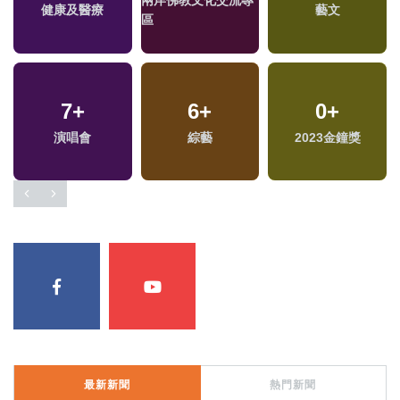
兩岸佛教文化交流專
健康及醫療
藝文
區
7
+
6
+
0
+
兩
演唱會
綜藝
2023金鐘獎
區
最新新聞
熱門新聞