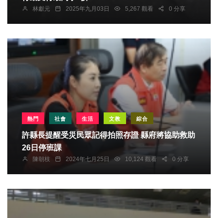
林獻元
2025年九月03日
5,267 觀看
0 分享
熱門
社會
生活
文教
綜合
許縣長提醒受災民眾記得拍照存證 縣府將協助救助
26日停班課
陳朝枝
2024年七月25日
10,124 觀看
0 分享