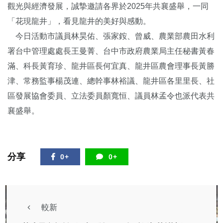
觀光與經濟發展，誠摯邀請各界於2025年共襄盛舉，一同
「花現龍井」，看見龍井的美好與感動。
今日活動市議員林昊佑、張家銨、曾威、農業部農田水利
署台中管理處處長王曼菁、台中市政府農業局主任秘書黃春
滿、科長黃育珍、龍井區長何宜真、龍井區農會理事長黃勝
津、常務監事楊茂連、總幹事林裕議、龍井區各里里長、社
區發展協會委員、立法委員顏寬恒、議員林孟令也派代表共
襄盛舉。
分享
0+
0+
較新