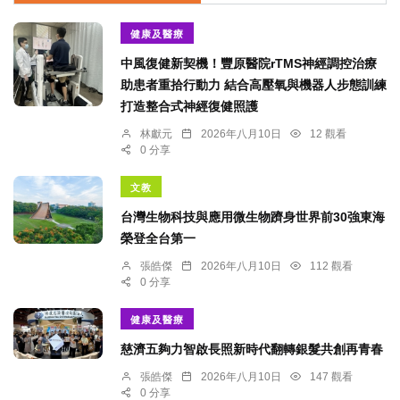
健康及醫療
中風復健新契機！豐原醫院rTMS神經調控治療
助患者重拾行動力 結合高壓氧與機器人步態訓練
打造整合式神經復健照護
林獻元
2026年八月10日
12 觀看
0 分享
文教
台灣生物科技與應用微生物躋身世界前30強東海
榮登全台第一
張皓傑
2026年八月10日
112 觀看
0 分享
健康及醫療
慈濟五夠力智啟長照新時代翻轉銀髮共創再青春
張皓傑
2026年八月10日
147 觀看
0 分享