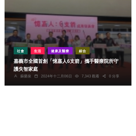
社會
生活
健康及醫療
綜合
嘉義市全國首創「憶嘉人6支箭」攜手醫療院所守
護失智家庭
蘇榮泉
2024年十二月06日
7,343 觀看
0 分享