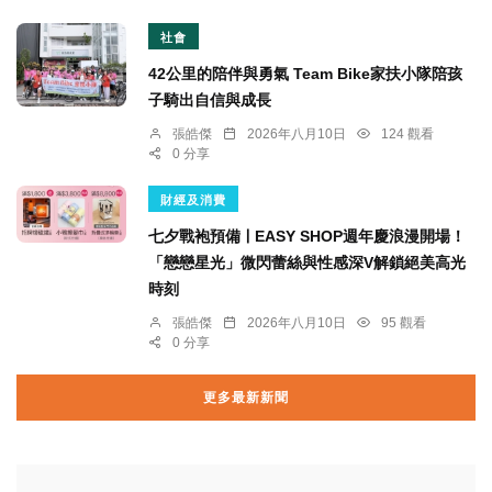
社會
42公里的陪伴與勇氣 Team Bike家扶小隊陪孩
子騎出自信與成長
張皓傑
2026年八月10日
124 觀看
0 分享
財經及消費
七夕戰袍預備ￜEASY SHOP週年慶浪漫開場！
「戀戀星光」微閃蕾絲與性感深V解鎖絕美高光
時刻
張皓傑
2026年八月10日
95 觀看
0 分享
更多最新新聞