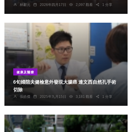
林獻元
2026年四月17日
2,097 觀看
1 分享
健康及醫療
6旬婦陪夫健檢意外發現大腸癌 達文西自然孔手術
切除
張皓傑
2025年九月15日
3,181 觀看
1 分享