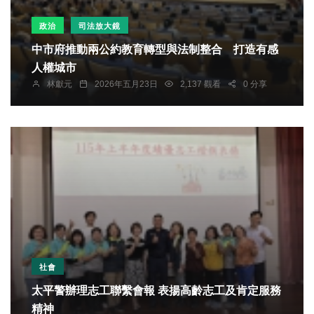
政治
司法放大鏡
中市府推動兩公約教育轉型與法制整合 打造有感
人權城市
林獻元
2026年五月23日
2,137 觀看
0 分享
社會
太平警辦理志工聯繫會報 表揚高齡志工及肯定服務
精神