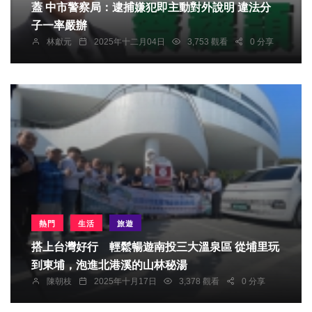
蓋 中市警察局：逮捕嫌犯即主動對外說明 違法分
子一率嚴辦
林獻元
2025年十二月04日
3,753 觀看
0 分享
熱門
生活
旅遊
搭上台灣好行 輕鬆暢遊南投三大溫泉區 從埔里玩
到東埔，泡進北港溪的山林秘湯
陳朝枝
2025年十月17日
3,378 觀看
0 分享