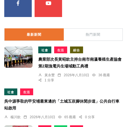
最新新聞
熱門新聞
社會
生活
綜合
農業部次長黃昭欽主持台南市南瀛養殖生產協會
第2期漁電共生場域動工典禮
黃永豐
2026年八月10日
36 觀看
1 分享
社會
生活
吳中源爭取的甲安埔最東邊的「土城五崁腳休閒步道」公共自行車
站啟用
楊川欽
2026年八月10日
65 觀看
0 分享