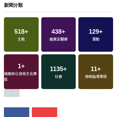
新聞分類
518
+
438
+
129
+
文教
健康及醫療
運動
1
+
1135
+
11
+
專
福建林公信俗文化專
社會
海峽論壇專區
區