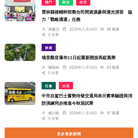
熱門
政治
生活
雲林縣後輔幹部整合民間資源參與漢光演習 協
力「戰略溝通」任務
林獻元
2026年八月10日
86 觀看
0 分享
旅遊
埔里觀音瀑布11日起重新開放再綻風華
陳朝枝
2026年八月10日
63 觀看
0 分享
社會
生活
中市自駕巴士蓄勢待發交通局表示實車驗證與消
防演練同步推進今秋迎試乘
楊川欽
2026年八月10日
97 觀看
0 分享
更多最新新聞