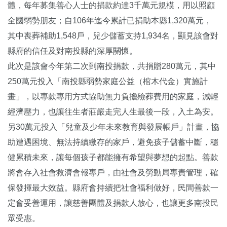
體，每年募集善心人士的捐款約達3千萬元規模，用以照顧
全國弱勢朋友；自106年迄今累計已捐助本縣1,320萬元，
其中喪葬補助1,548戶，兒少儲蓄支持1,934名，顯見該會對
縣府的信任及對南投縣的深厚關懷。
此次是該會今年第二次到南投捐款，共捐贈280萬元，其中
250萬元投入「南投縣弱勢家庭公益（棺木代金）實施計
畫」，以專款專用方式協助無力負擔殮葬費用的家庭，減輕
經濟壓力，也讓往生者莊嚴走完人生最後一段，入土為安。
另30萬元投入「兒童及少年未來教育與發展帳戶」計畫，協
助遭遇困境、無法持續繳存的家戶，避免孩子儲蓄中斷，穩
健累積未來，讓每個孩子都能擁有希望與夢想的起點。善款
將會存入社會救濟會報專戶，由社會及勞動局專責管理，確
保發揮最大效益。縣府會持續把社會福利做好，民間善款一
定會妥善運用，讓慈善團體及捐款人放心，也讓更多南投民
眾受惠。