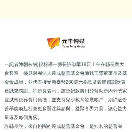
︹記者陳朝枝/南投報導︺縣長許淑華18日上午在縣長室大
會客室，接見財團法人達成慈善基金會陳魏玉瑩董事長及基
金會成員，並代表接受新臺幣280萬元捐款及致贈感謝狀表
達誠摯感謝。許縣長表示，該筆捐款將用於幫助縣內弱勢家
庭減輕喪葬費用負擔，並支持兒少教育發展帳戶，期許這份
善舉能喚起社會更多關注與參與，凝聚各界力量，讓公益力
量遍及每個角落。
許縣長說，來自桃園的達成慈善基金會，是知名的慈善團