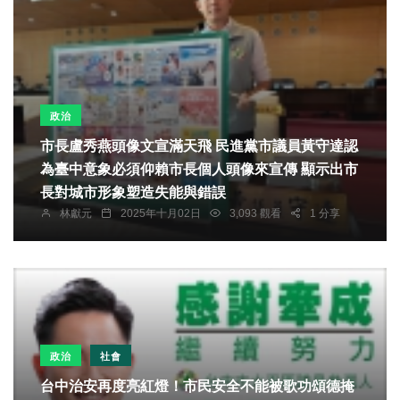
政治
市長盧秀燕頭像文宣滿天飛 民進黨市議員黃守達認
為臺中意象必須仰賴市長個人頭像來宣傳 顯示出市
長對城市形象塑造失能與錯誤
林獻元
2025年十月02日
3,093 觀看
1 分享
政治
社會
台中治安再度亮紅燈！市民安全不能被歌功頌德掩