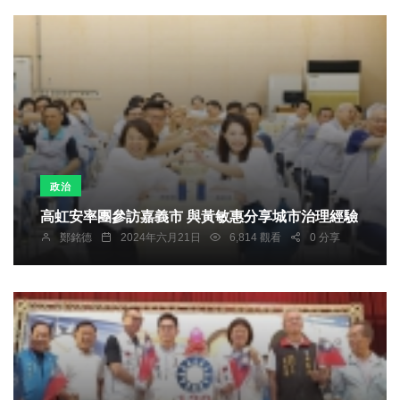
政治
高虹安率團參訪嘉義市 與黃敏惠分享城市治理經驗
鄭銘德
2024年六月21日
6,814 觀看
0 分享