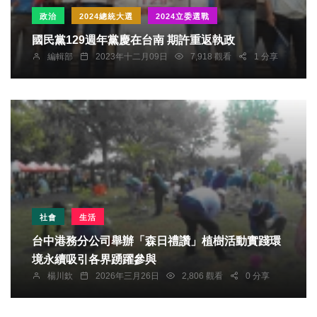
政治
2024總統大選
2024立委選戰
國民黨129週年黨慶在台南 期許重返執政
編輯部
2023年十二月09日
7,918 觀看
1 分享
社會
生活
台中港務分公司舉辦「森日禮讚」植樹活動實踐環
境永續吸引各界踴躍參與
楊川欽
2026年三月26日
2,806 觀看
0 分享