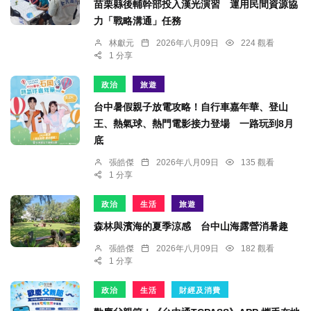
苗栗縣後輔幹部投入漢光演習 運用民間資源協
力「戰略溝通」任務
林獻元
2026年八月09日
224 觀看
1 分享
政治
旅遊
台中暑假親子放電攻略！自行車嘉年華、登山
王、熱氣球、熱門電影接力登場 一路玩到8月
底
張皓傑
2026年八月09日
135 觀看
1 分享
政治
生活
旅遊
森林與濱海的夏季涼感 台中山海露營消暑趣
張皓傑
2026年八月09日
182 觀看
1 分享
政治
生活
財經及消費