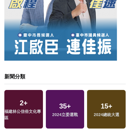
新聞分類
2
+
35
+
15
+
福建林公信俗文化專
2024立委選戰
2024總統大選
區