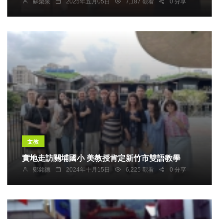
蘇榮泉
2025年五月05日
7,187 觀看
0 分享
文教
實地走訪關埔國小 美教授肯定新竹市雙語教學
鄭銘德
2024年十月15日
6,225 觀看
0 分享