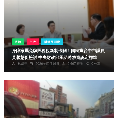
政治
生活
財經及消費
身障家屬免牌照稅稅新制卡關！國民黨台中市議員
黃馨慧促檢討 中央財政部承諾將放寬認定標準
林獻元
2026年四月16日
2,667 觀看
0 分享