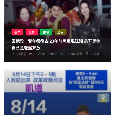
熱門
生活
影視
綜合
回憶殺！賀年很復古 23年前照重現江湖 苗可麗笑
自己是老起來放
楊珊雯
2024年二月06日
14,866 觀看
0 分享