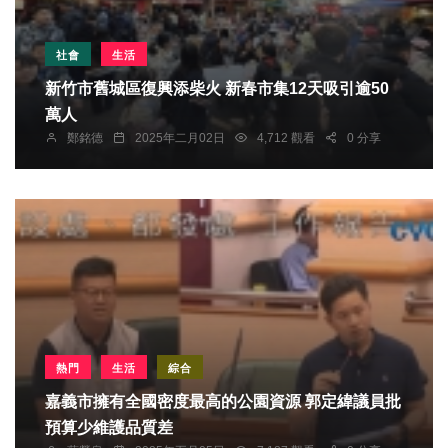
社會
生活
新竹市舊城區復興添柴火 新春市集12天吸引逾50
萬人
鄭銘德
2025年二月02日
4,712 觀看
0 分享
熱門
生活
綜合
嘉義市擁有全國密度最高的公園資源 郭定緯議員批
預算少維護品質差