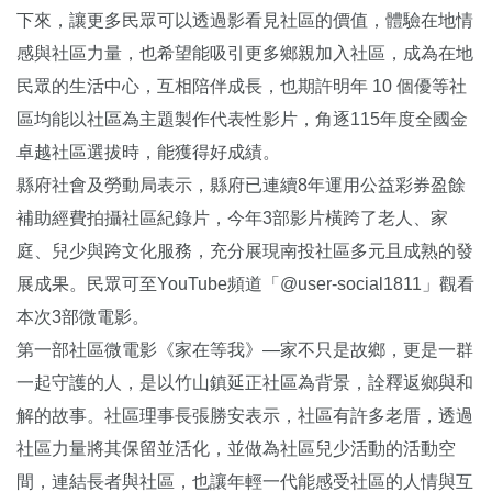
下來，讓更多民眾可以透過影看見社區的價值，體驗在地情
感與社區力量，也希望能吸引更多鄉親加入社區，成為在地
民眾的生活中心，互相陪伴成長，也期許明年 10 個優等社
區均能以社區為主題製作代表性影片，角逐115年度全國金
卓越社區選拔時，能獲得好成績。
縣府社會及勞動局表示，縣府已連續8年運用公益彩券盈餘
補助經費拍攝社區紀錄片，今年3部影片橫跨了老人、家
庭、兒少與跨文化服務，充分展現南投社區多元且成熟的發
展成果。民眾可至YouTube頻道「@user-social1811」觀看
本次3部微電影。
第一部社區微電影《家在等我》—家不只是故鄉，更是一群
一起守護的人，是以竹山鎮延正社區為背景，詮釋返鄉與和
解的故事。社區理事長張勝安表示，社區有許多老厝，透過
社區力量將其保留並活化，並做為社區兒少活動的活動空
間，連結長者與社區，也讓年輕一代能感受社區的人情與互