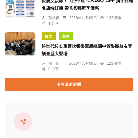
歡慶父親節！《台中通TCPASS》APP 攜手在地
名店端好康 帶爸爸輕鬆享優惠
張皓傑
2026年八月09日
123 觀看
1 分享
藝文
文教
跨世代校友重聚吹響樂章霧峰國中管樂團校友音
樂會盛大登場
楊川欽
2026年八月09日
123 觀看
0 分享
更多最新新聞