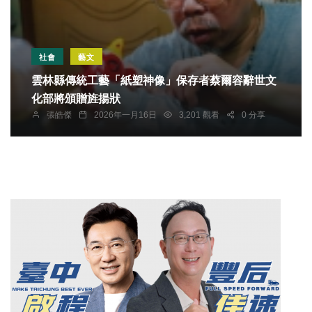
社會
藝文
雲林縣傳統工藝「紙塑神像」保存者蔡爾容辭世文
化部將頒贈旌揚狀
張皓傑
2026年一月16日
3,201 觀看
0 分享