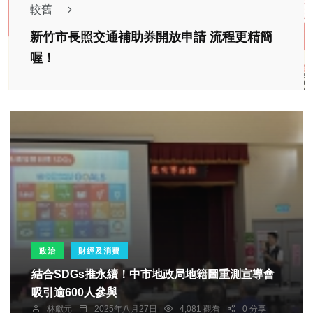
較舊
新竹市長照交通補助券開放申請 流程更精簡
喔！
政治
財經及消費
結合SDGs推永續！中市地政局地籍圖重測宣導會
吸引逾600人參與
林獻元
2025年八月27日
4,081 觀看
0 分享