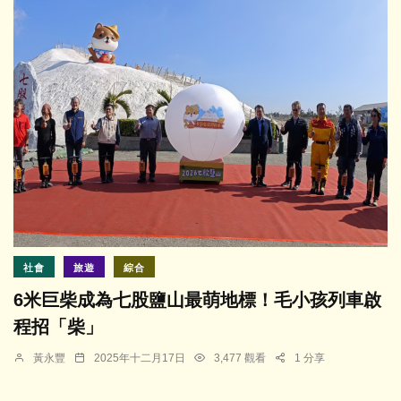
社會
旅遊
綜合
6米巨柴成為七股鹽山最萌地標！毛小孩列車啟
程招「柴」
黃永豐
2025年十二月17日
3,477 觀看
1 分享