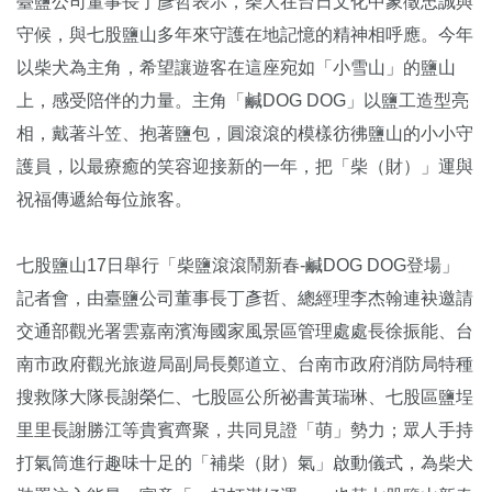
臺鹽公司董事長丁彥哲表示，柴犬在台日文化中象徵忠誠與
守候，與七股鹽山多年來守護在地記憶的精神相呼應。今年
以柴犬為主角，希望讓遊客在這座宛如「小雪山」的鹽山
上，感受陪伴的力量。主角「鹹DOG DOG」以鹽工造型亮
相，戴著斗笠、抱著鹽包，圓滾滾的模樣彷彿鹽山的小小守
護員，以最療癒的笑容迎接新的一年，把「柴（財）」運與
祝福傳遞給每位旅客。
七股鹽山17日舉行「柴鹽滾滾鬧新春-鹹DOG DOG登場」
記者會，由臺鹽公司董事長丁彥哲、總經理李杰翰連袂邀請
交通部觀光署雲嘉南濱海國家風景區管理處處長徐振能、台
南市政府觀光旅遊局副局長鄭道立、台南市政府消防局特種
搜救隊大隊長謝榮仁、七股區公所祕書黃瑞琳、七股區鹽埕
里里長謝勝江等貴賓齊聚，共同見證「萌」勢力；眾人手持
打氣筒進行趣味十足的「補柴（財）氣」啟動儀式，為柴犬