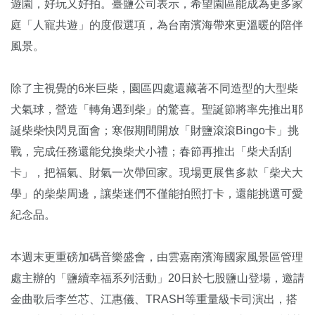
遊園，好玩又好拍。臺鹽公司表示，希望園區能成為更多家
庭「人寵共遊」的度假選項，為台南濱海帶來更溫暖的陪伴
風景。
除了主視覺的6米巨柴，園區四處還藏著不同造型的大型柴
犬氣球，營造「轉角遇到柴」的驚喜。聖誕節將率先推出耶
誕柴柴快閃見面會；寒假期間開放「財鹽滾滾Bingo卡」挑
戰，完成任務還能兌換柴犬小禮；春節再推出「柴犬刮刮
卡」，把福氣、財氣一次帶回家。現場更展售多款「柴犬大
學」的柴柴周邊，讓柴迷們不僅能拍照打卡，還能挑選可愛
紀念品。
本週末更重磅加碼音樂盛會，由雲嘉南濱海國家風景區管理
處主辦的「鹽續幸福系列活動」20日於七股鹽山登場，邀請
金曲歌后李竺芯、江惠儀、TRASH等重量級卡司演出，搭