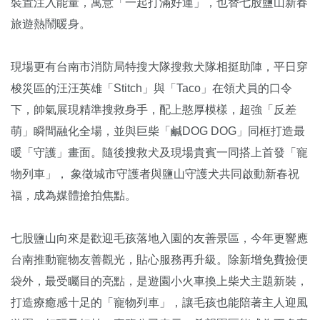
裝置注入能量，寓意「一起打滿好運」，也替七股鹽山新春
旅遊熱鬧暖身。
現場更有台南市消防局特搜大隊搜救犬隊相挺助陣，平日穿
梭災區的汪汪英雄「Stitch」與「Taco」在領犬員的口令
下，帥氣展現精準搜救身手，配上憨厚模樣，超強「反差
萌」瞬間融化全場，並與巨柴「鹹DOG DOG」同框打造最
暖「守護」畫面。隨後搜救犬及現場貴賓一同搭上首發「寵
物列車」， 象徵城市守護者與鹽山守護犬共同啟動新春祝
福，成為媒體搶拍焦點。
七股鹽山向來是歡迎毛孩落地入園的友善景區，今年更響應
台南推動寵物友善觀光，貼心服務再升級。除新增免費撿便
袋外，最受矚目的亮點，是遊園小火車換上柴犬主題新裝，
打造療癒感十足的「寵物列車」，讓毛孩也能陪著主人迎風