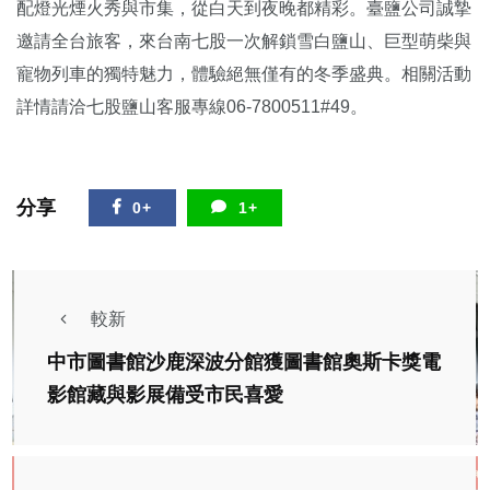
配燈光煙火秀與市集，從白天到夜晚都精彩。臺鹽公司誠摯
邀請全台旅客，來台南七股一次解鎖雪白鹽山、巨型萌柴與
寵物列車的獨特魅力，體驗絕無僅有的冬季盛典。相關活動
詳情請洽七股鹽山客服專線06-7800511#49。
分享
0+
1+
較新
中市圖書館沙鹿深波分館獲圖書館奧斯卡獎電
影館藏與影展備受市民喜愛