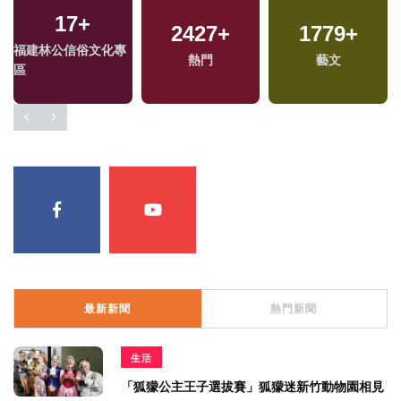
17
+
2427
+
1779
+
福建林公信俗文化專
熱門
藝文
區
最新新聞
熱門新聞
生活
「狐獴公主王子選拔賽」狐獴迷新竹動物園相見