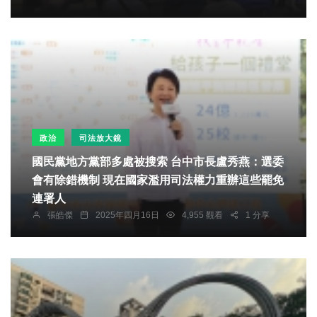
政治
司法放大鏡
國民黨地方黨部多處被搜索 台中市長盧秀燕：選委
會有除錯機制 現在國家濫用司法權力重辦這些罷免
連署人
張皓傑
2025年四月16日
4,955 觀看
1 分享