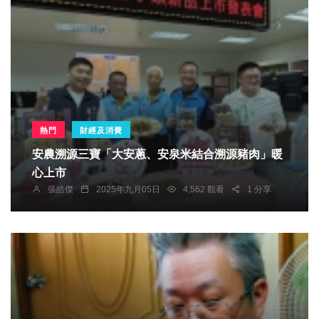
熱門
財經及消費
安農溯源三寶「大安蔥、安泉米結合溯源豬肉」暖
心上市
張皓傑
2025年九月05日
4,562 觀看
1 分享