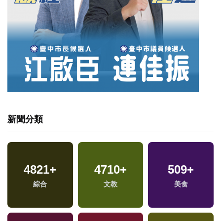
新聞分類
4821
+
4710
+
509
+
兩
綜合
文教
美食
區