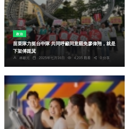
政治
苗栗隊力挺台中隊 共同呼籲同意罷免廖偉翔，就是
下架傅崑萁
林獻元
2025年七月16日
4,205 觀看
0 分享