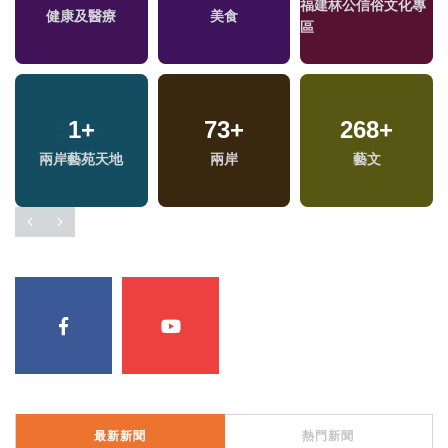
福建林公信俗文化專
兩
健康及醫療
美食
區
區
1
+
73
+
268
+
兩岸藝苑天地
兩岸
藝文
最新新聞
熱門新聞