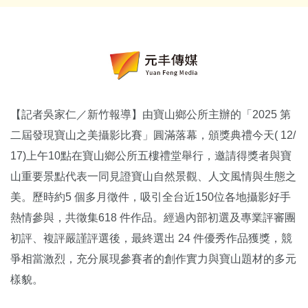
【記者吳家仁／新竹報導】由寶山鄉公所主辦的「2025 第
二屆發現寶山之美攝影比賽」圓滿落幕，頒獎典禮今天( 12/
17)上午10點在寶山鄉公所五樓禮堂舉行，邀請得獎者與寶
山重要景點代表一同見證寶山自然景觀、人文風情與生態之
美。歷時約5 個多月徵件，吸引全台近150位各地攝影好手
熱情參與，共徵集618 件作品。經過內部初選及專業評審團
初評、複評嚴謹評選後，最終選出 24 件優秀作品獲獎，競
爭相當激烈，充分展現參賽者的創作實力與寶山題材的多元
樣貌。