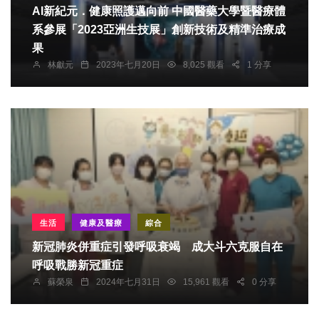
AI新紀元．健康照護邁向前 中國醫藥大學暨醫療體
系參展「2023亞洲生技展」創新技術及精準治療成
果
林獻元
2023年七月20日
8,025 觀看
1 分享
生活
健康及醫療
綜合
新冠肺炎併重症引發呼吸衰竭 成大斗六克服自在
呼吸戰勝新冠重症
蘇榮泉
2024年七月31日
15,961 觀看
0 分享