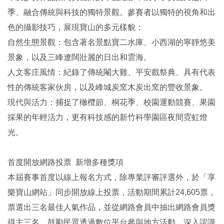
季、融合傳統與科技的獨特景觀。參賽者以獨特的視角和出
色的攝影技巧，展現寶山的多元樣貌：
自然生態景觀：包含著名景點寶二水庫、小西湖的寧靜悠美
景象，以及三峰遼闊壯麗的日出和雲海。
人文客庄風情：紀錄了傳統閹大雞、平安戲祭典、具有代表
性的傳統客家伙房，以及峰城炭窯木炭出窯的豐收景象。
現代與活力：捕捉了橄欖節、桐花季、校園運動競賽、果園
採果的年輕活力，更有科技感的新竹科學園區夜間霓虹燈
光。
首度開放網路投票 新增多種獎項
本屆賽事首度以線上報名方式，除專業評審評選外，於「享
樂寶山網站」同步開放線上投票，活動期間累計24,605票，
票選出三名最佳人氣作品，並從網路會員中抽出網路會員獎
得主三名，鼓勵民眾透過數位平台參與地方活動、深入認識