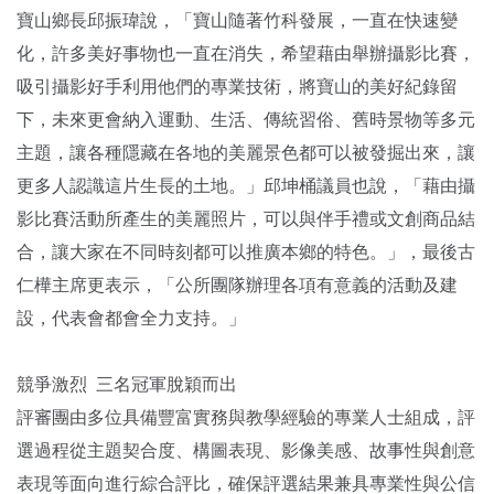
寶山鄉長邱振瑋說，「寶山隨著竹科發展，一直在快速變
化，許多美好事物也一直在消失，希望藉由舉辦攝影比賽，
吸引攝影好手利用他們的專業技術，將寶山的美好紀錄留
下，未來更會納入運動、生活、傳統習俗、舊時景物等多元
主題，讓各種隱藏在各地的美麗景色都可以被發掘出來，讓
更多人認識這片生長的土地。」邱坤桶議員也說，「藉由攝
影比賽活動所產生的美麗照片，可以與伴手禮或文創商品結
合，讓大家在不同時刻都可以推廣本鄉的特色。」，最後古
仁樺主席更表示，「公所團隊辦理各項有意義的活動及建
設，代表會都會全力支持。」
競爭激烈 三名冠軍脫穎而出
評審團由多位具備豐富實務與教學經驗的專業人士組成，評
選過程從主題契合度、構圖表現、影像美感、故事性與創意
表現等面向進行綜合評比，確保評選結果兼具專業性與公信