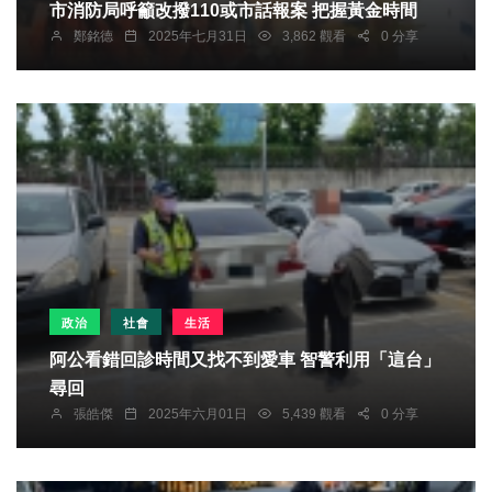
市消防局呼籲改撥110或市話報案 把握黃金時間
鄭銘德
2025年七月31日
3,862 觀看
0 分享
政治
社會
生活
阿公看錯回診時間又找不到愛車 智警利用「這台」
尋回
張皓傑
2025年六月01日
5,439 觀看
0 分享