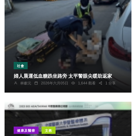
社會
婦人晨運低血糖跌坐路旁 太平警眼尖暖助返家
林獻元
2026年六月05日
1,644 觀看
1 分享
健康及醫療
文教