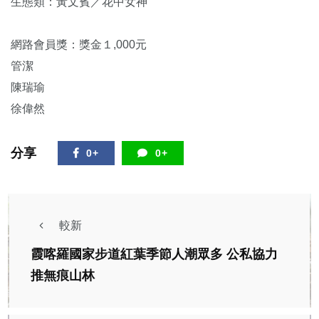
生態類：黃文賓／花中女神
網路會員獎：獎金１,000元
管潔
陳瑞瑜
徐偉然
分享
0+
0+
較新
霞喀羅國家步道紅葉季節人潮眾多 公私協力
推無痕山林