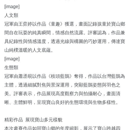
[image]
人文類
冠軍由王弈婷以作品《童趣》獲選，畫面記錄孩童於寶山鄉
間自在玩耍的純真瞬間，情感自然流露。評審認為，作品兼
具紀錄性與情感溫度，透過光線與構圖的巧妙運用，傳達寶
山純樸溫暖的人文底蘊。
[image]
生態類
冠軍由蕭丞硯以作品《枝頭藍鵲》奪得，作品以台灣藍鵲為
主體，透過細膩對焦與景深運用，突顯藍鵲姿態與羽色之
美。評審表示，作品展現高度觀察力與拍攝耐心，畫面清
晰、主體鮮明，呈現寶山良好的生態環境與生物多樣性。
精彩作品 展現寶山多元樣貌
本次參賽作品如同寶山鄉的年度縮影，展示了寶山跨越四