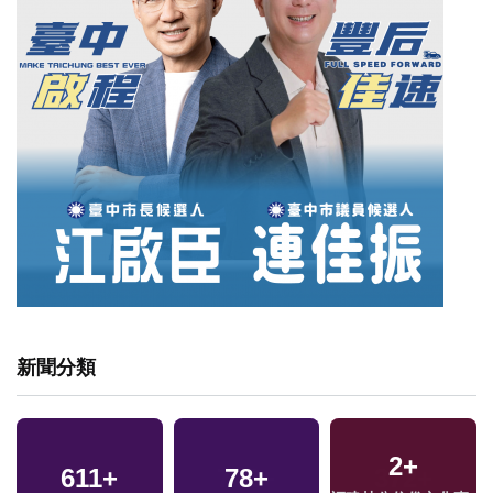
新聞分類
2
+
611
+
78
+