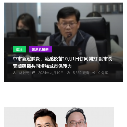
政治
健康及醫療
中市新冠肺炎、流感疫苗10月1日併同開打 副市長
黃國榮籲共同增強城市保護力
林獻元
2024年九月10日
5,882 觀看
0 分享