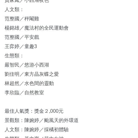
賀家鳳／小西湖夜色
人文類：
范整國／秤閹雞
楊銘雄／魔法村的全民運動會
范整國／平安戲
王弈婷／童趣3
生態類：
嚴智民／悠游小西湖
劉佳明／東方晶灰蝶之愛
林超然／水色間的靈動
李欣臨／自然教室
最佳人氣獎：獎金２,000元
景觀類：陳婉婷／颱風天的外環道
人文類：陳婉婷／採橘初體驗