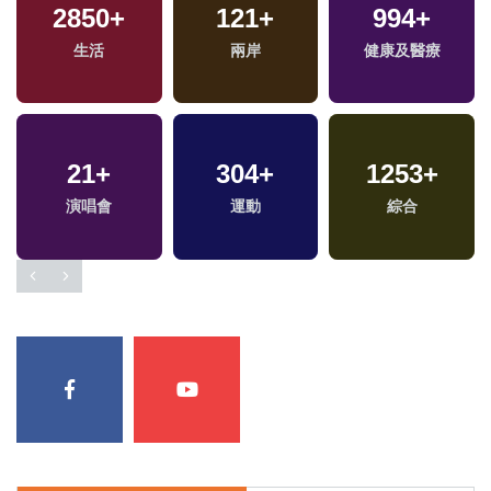
5
+
2850
715
+
+
121
+
994
37
+
+
福建林公信俗文化專
生活
旅遊
兩岸
健康及醫療
司法放大鏡
區
66
+
1993
21
+
+
304
462
+
+
1253
+
兩岸道教文化交流專
演唱會
政治
運動
藝文
綜合
區