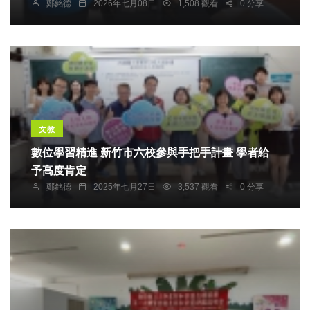
鄭銘德
2026年七月08日
1,508 觀看
0 分享
文教
數位學習精進 新竹市六校參與手把手計畫 學者給
予高度肯定
鄭銘德
2025年七月27日
3,537 觀看
0 分享