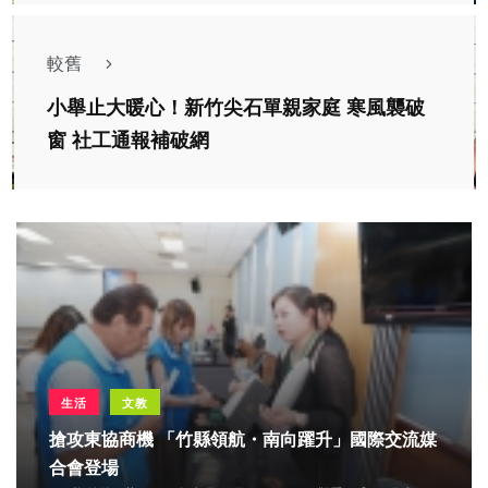
較舊
小舉止大暖心！新竹尖石單親家庭 寒風襲破
窗 社工通報補破網
生活
文教
搶攻東協商機 「竹縣領航・南向躍升」國際交流媒
合會登場