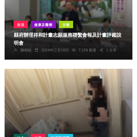
生活
健康及醫療
文教
縣府辦理祥和計畫志願服務聯繫會報及計畫評鑑說
明會
陳朝枝
2024年三月19日
7,159 觀看
1 分享