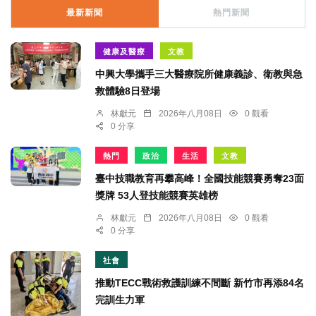
最新新聞
熱門新聞
健康及醫療
文教
中興大學攜手三大醫療院所健康義診、衛教與急
救體驗8日登場
林獻元
2026年八月08日
0 觀看
0 分享
熱門
政治
生活
文教
臺中技職教育再攀高峰！全國技能競賽勇奪23面
獎牌 53人登技能競賽英雄榜
林獻元
2026年八月08日
0 觀看
0 分享
社會
推動TECC戰術救護訓練不間斷 新竹市再添84名
完訓生力軍