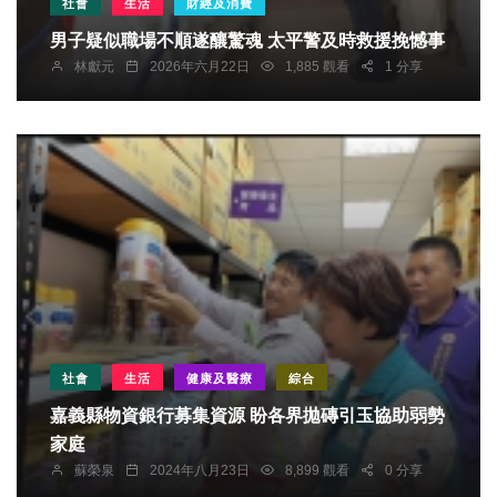
社會
生活
財經及消費
男子疑似職場不順遂釀驚魂 太平警及時救援挽憾事
林獻元
2026年六月22日
1,885 觀看
1 分享
社會
生活
健康及醫療
綜合
嘉義縣物資銀行募集資源 盼各界拋磚引玉協助弱勢
家庭
蘇榮泉
2024年八月23日
8,899 觀看
0 分享