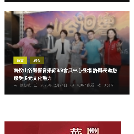
藝文
綜合
南投山谷迴響音樂節8/9會展中心登場 許縣長邀您
感受多元文化魅力
陳朝枝
2025年七月24日
4,067 觀看
0 分享