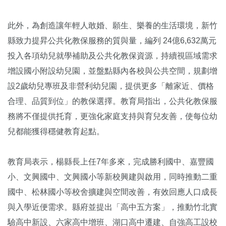
此外，為創造讓年輕人敢婚、願生、樂養的生活環境，新竹
縣致力提昇公共化教保服務的質與量，編列 24億6,632萬元
投入各項幼兒就學補助及公共化教保資源，持續視區域需求
增設國小附設幼兒園，並盤點縣內各校與公共空間，規劃增
設2歲幼兒專班及非營利幼兒園，提供更多「離家近、價格
合理、品質到位」的教保選擇。教育局指出，公共化教保服
務將不僅提供托育，更強化家庭支持與育兒友善，使每位幼
兒都能獲得穩健教育起點。
教育局表示，楊縣長上任7年多來，完成勝利國中、嘉豐國
小、文興國中、文興國小等新校興建與啟用，同時推動二重
國中、松林國小等校舍擴建與空間改善，有效回應人口成長
與入學近便需求。縣府並提出「高中五方案」，推動竹北實
驗高中新設、六家高中增班、湖口高中遷建、自強高工設校