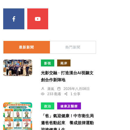
最新新聞
熱門新聞
影視
兩岸
光影交融 · 打造漢台AI視聽文
創合作新陣地
康嵐
2026年八月08日
233 觀看
1 分享
政治
健康及醫療
「爸」氣迎健康！中市衛生局
邀爸爸動起來 養成規律運動
迎接健康人生