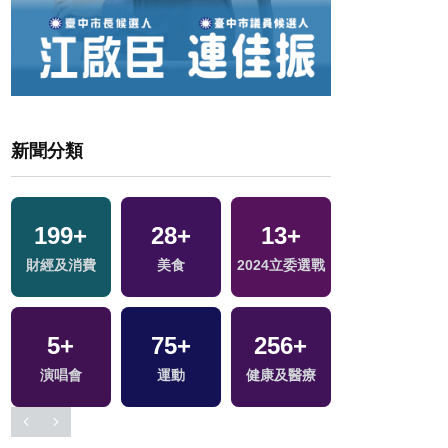
新聞分類
199
+
28
+
13
+
3
+
財經及消費
美食
2024立委選戰
綜藝
5
+
75
+
256
+
156
+
演唱會
運動
健康及醫療
熱門