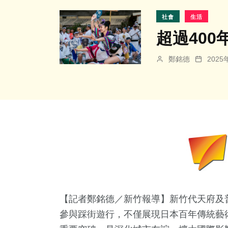
社會
生活
超過40
鄭銘德
202
【記者鄭銘德／新竹報導】新竹代天府及普
參與踩街遊行，不僅展現日本百年傳統藝