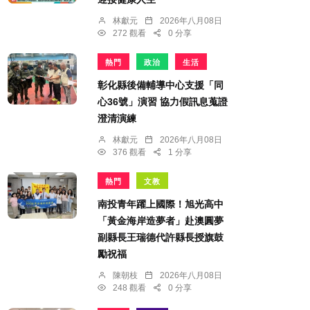
林獻元
2026年八月08日
272 觀看
0 分享
熱門
政治
生活
彰化縣後備輔導中心支援「同
心36號」演習 協力假訊息蒐證
澄清演練
林獻元
2026年八月08日
376 觀看
1 分享
熱門
文教
南投青年躍上國際！旭光高中
「黃金海岸造夢者」赴澳圓夢
副縣長王瑞德代許縣長授旗鼓
勵祝福
陳朝枝
2026年八月08日
248 觀看
0 分享