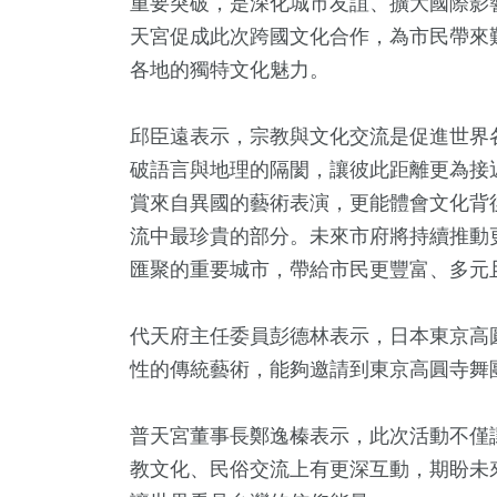
重要突破，是深化城市友誼、擴大國際影
天宮促成此次跨國文化合作，為市民帶來
各地的獨特文化魅力。
邱臣遠表示，宗教與文化交流是促進世界
破語言與地理的隔閡，讓彼此距離更為接
賞來自異國的藝術表演，更能體會文化背
流中最珍貴的部分。未來市府將持續推動
6
+
549
+
8
+
0
+
匯聚的重要城市，帶給市民更豐富、多元
合
社會
司法放大鏡
兩岸藝苑
代天府主任委員彭德林表示，日本東京高圓
性的傳統藝術，能夠邀請到東京高圓寺舞
31
+
7
+
兩岸
評論
普天宮董事長鄭逸榛表示，此次活動不僅
教文化、民俗交流上有更深互動，期盼未