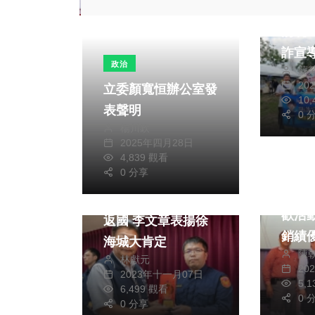
「微
湧現
詐宣
政治
蘇
20
立委顏寬恒辦公室發
10
表聲明
0 
楊川欽
2025年四月28日
4,839 觀看
文教
0 分享
社會
仁愛
助流浪病倒外國僑民
歡活
返國 李文章表揚徐
銷績
海城大肯定
陳
林獻元
20
2023年十一月07日
5,
6,499 觀看
0 
0 分享