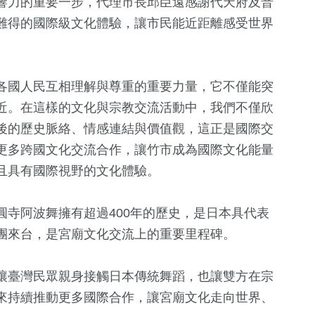
響力的重要一步，代理市長邱臣遠感謝代天府及普
難得的國際級文化體驗，讓市民能近距離感受世界
各國人民互相理解與尊重的重要力量，它不僅能突
近。在這樣的文化與宗教交流活動中，我們不僅欣
後的歷史脈絡、情感連結與價值觀，這正是國際交
更多跨國文化交流合作，讓竹市成為國際文化能量
0
+
6
+
270
+
164
+
且具有國際視野的文化體驗。
福建林公信俗文
天地
2024總統大選
文教
旅遊
化專區
寺阿波舞擁有超過400年的歷史，是日本具代表
團來台，是宮廟文化交流上的重要里程碑。
6
+
30
+
0
+
494
+
海峽論壇專區
影視
2023金鐘獎
政治
讓臺灣民眾親身接觸日本傳統舞蹈，也讓雙方在宗
來持續推動更多國際合作，讓宮廟文化走向世界、