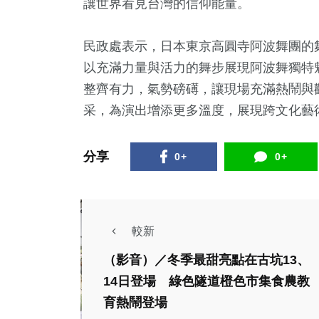
讓世界看見台灣的信仰能量。
民政處表示，日本東京高圓寺阿波舞團的
以充滿力量與活力的舞步展現阿波舞獨特
整齊有力，氣勢磅礡，讓現場充滿熱鬧與
采，為演出增添更多溫度，展現跨文化藝
分享
0+
0+
較新
（影音）／冬季最甜亮點在古坑13、
14日登場 綠色隧道橙色市集食農教
社會
育熱鬧登場
綜合