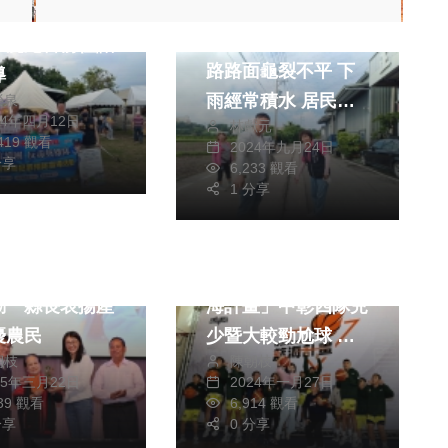
政治
生活
眷戀市集」人潮
台中市外埔區二坎一
 虎尾警前往識
路路面龜裂不平 下
導
雨經常積水 居民行
榮泉
24年四月12日
林獻元
車安全堪慮 民進黨
,419 觀看
2024年九月24日
台中市議員施志昌與
分享
6,233 觀看
外埔三坎里長林月草
1 分享
極力爭取 台中市政
綜合
文教
綜合
府建設局允補助180
鄉農會農民節聯
台灣世界展望會「籃
萬元經費進行重新刨
動 縣長表揚產
海計畫」中彰四隊兒
鋪
優農民
少暨大較勁尬球 王
朝枝
陳朝枝
副縣長主持開球 感
25年三月22日
2024年一月27日
謝世展會集眾力以運
139 觀看
6,914 觀看
分享
動為孩子翻轉生命
0 分享