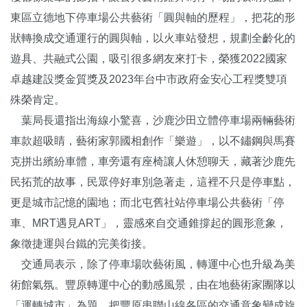
東區立德地下停車場公共藝術「圓與軸的歷程」，把花的形
狀轉換成交通運行的圓與軸，以火車站發想，規劃全齡化的
遊具、共融式公園，吸引很多網友來打卡，榮獲2022國家
卓越建設獎金質獎及2023年台中市政府金安心工程獎雙項
殊榮肯定。
葉局長還指出海線小驚喜，沙鹿沙田立體停車場兩輛藝術
車款超吸睛，藝術家郭國相創作「樂遊」，以不鏽鋼與馬賽
克拼出繽紛車體，車旁還有座椅讓人休憩聊天，藏著沙鹿先
民拓荒的故事，民眾停好車別急著走，這裡不只是停車點，
更是城市記憶的園地；而北屯舊社站停車場公共藝術「停
車、MRT遇見ART」，靈感來自交通錐撐起的圓形意象，
象徵捷運與台鐵的完美銜接。
交通局表示，除了停車場吹藝術風，轉運中心也升級為美
術館氣氛。豐原轉運中心的動感風景，由在地藝術家團隊以
「運轉城市」為題，把豐原串聯山線各區的交通意象變成旋