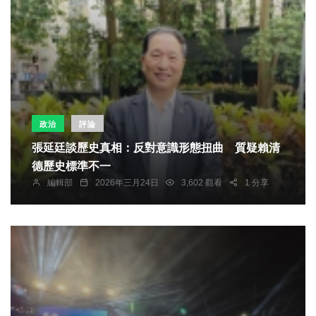
政治
評論
張延廷談歷史真相：反對意識形態扭曲 質疑賴清
德歷史標準不一
編輯部
2026年三月24日
3,602 觀看
1 分享