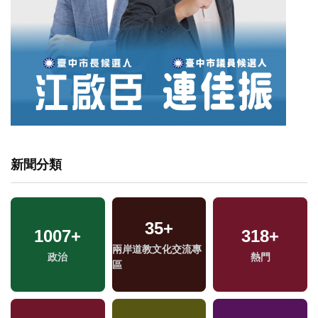
新聞分類
35
+
1007
+
318
+
兩岸道教文化交流專
政治
熱門
區