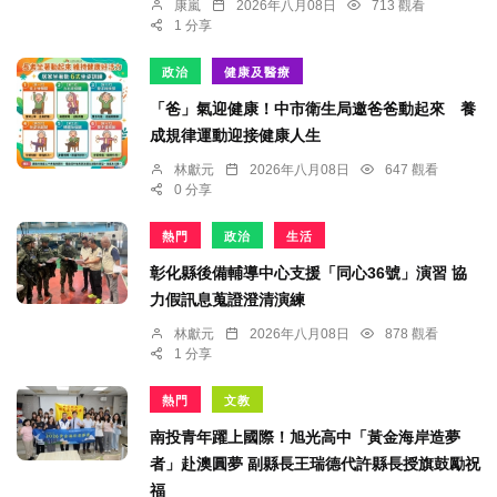
康嵐
2026年八月08日
713 觀看
1 分享
政治
健康及醫療
「爸」氣迎健康！中市衛生局邀爸爸動起來 養
成規律運動迎接健康人生
林獻元
2026年八月08日
647 觀看
0 分享
熱門
政治
生活
彰化縣後備輔導中心支援「同心36號」演習 協
力假訊息蒐證澄清演練
林獻元
2026年八月08日
878 觀看
1 分享
熱門
文教
南投青年躍上國際！旭光高中「黃金海岸造夢
者」赴澳圓夢 副縣長王瑞德代許縣長授旗鼓勵祝
福