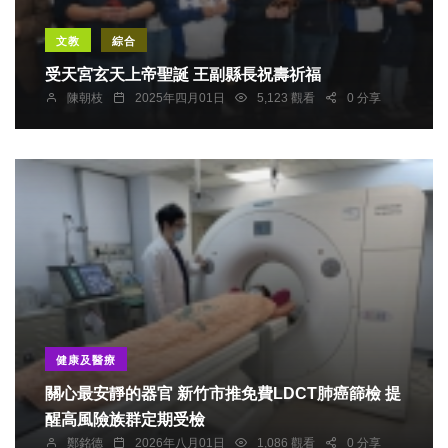
文教
綜合
受天宮玄天上帝聖誕 王副縣長祝壽祈福
陳朝枝
2025年四月01日
5,123 觀看
0 分享
健康及醫療
關心最安靜的器官 新竹市推免費LDCT肺癌篩檢 提
醒高風險族群定期受檢
鄭銘德
2026年八月01日
1,086 觀看
0 分享