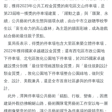
彩，獲得2023年公共工程金質獎的南屯區文山停車場，是
第23屆唯一獲獎的停車場建案，「躍動之森」與「匯聚、永
續」公共藝術代表生態與循環永續，由台中市立啟聰學校學
生以「富生命力的高山森林」為主題的牆面彩繪，成為遊戲
結合藝術最佳親子景點。
葉局長表示，得獎的停車場包含大里區東榮立體停車場，
2022年獲得國家卓越建設金質獎；還有西屯區市政公園地
下停車場、北屯區敦化公園地下停車場，於2025國家卓越
建設獎分別獲「最佳管理維護類金質獎」與「最佳規劃設計
類金質獎」，敦化公園地下停車場整合公園綠地，做到安
全、設計、美觀兼具，還是全市首座社區參與的停車場設
計。
此外，潭興停車場公共藝術「錨點、行板、變奏」，因應
建築外觀彷彿蜿蜒山路，藝術團隊電男藝術工作室以每一層
樓都像樂章的節拍，讓公共藝術躍升為停車場的吸睛亮點；