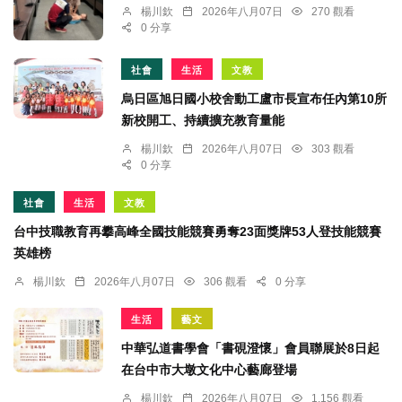
楊川欽
2026年八月07日
270 觀看
0 分享
社會
生活
文教
烏日區旭日國小校舍動工盧市長宣布任內第10所
新校開工、持續擴充教育量能
楊川欽
2026年八月07日
303 觀看
0 分享
社會
生活
文教
台中技職教育再攀高峰全國技能競賽勇奪23面獎牌53人登技能競賽
英雄榜
楊川欽
2026年八月07日
306 觀看
0 分享
生活
藝文
中華弘道書學會「書硯澄懷」會員聯展於8日起
在台中市大墩文化中心藝廊登場
楊川欽
2026年八月07日
1,156 觀看