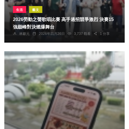
生活
藝文
2026勞動之聲歌唱比賽 高手過招競爭激烈 決賽15
強巔峰對決燃爆舞台
林獻元
2026年四月26日
3,737 觀看
1 分享