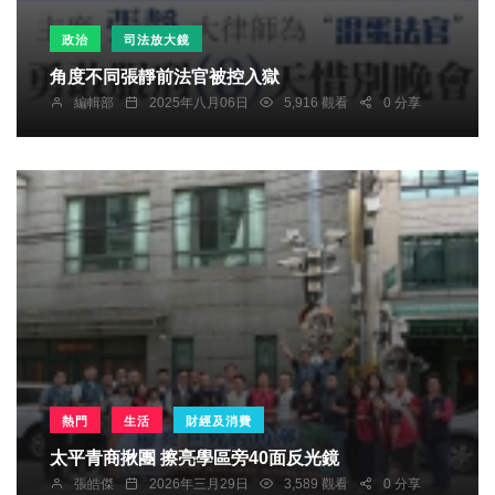
政治
司法放大鏡
角度不同張靜前法官被控入獄
編輯部
2025年八月06日
5,916 觀看
0 分享
熱門
生活
財經及消費
太平青商揪團 擦亮學區旁40面反光鏡
張皓傑
2026年三月29日
3,589 觀看
0 分享