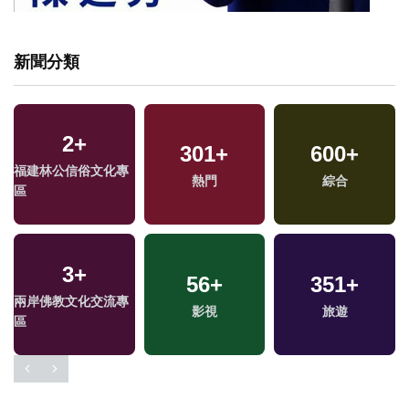
新聞分類
8
+
1192
+
綜藝
社會
兩
區