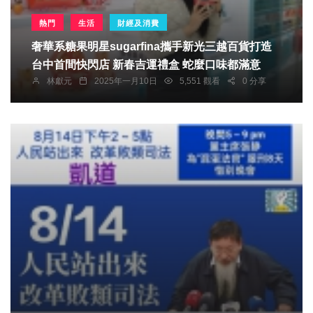
熱門
生活
財經及消費
奢華系糖果明星sugarfina攜手新光三越百貨打造
台中首間快閃店 新春吉運禮盒 蛇麼口味都滿意
林獻元
2025年一月10日
5,551 觀看
0 分享