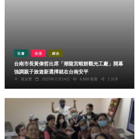
社會
生活
綜合
台南市長黃偉哲出席「潮龍宮蝦餅觀光工廠」開幕
強調親子旅遊新選擇就在台南安平
黃永豐
2025年六月14日
4,988 觀看
1 分享