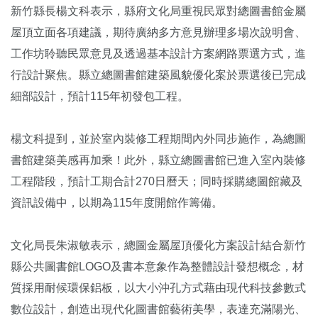
新竹縣長楊文科表示，縣府文化局重視民眾對總圖書館金屬
屋頂立面各項建議，期待廣納多方意見辦理多場次說明會、
工作坊聆聽民眾意見及透過基本設計方案網路票選方式，進
行設計聚焦。縣立總圖書館建築風貌優化案於票選後已完成
細部設計，預計115年初發包工程。
楊文科提到，並於室內裝修工程期間內外同步施作，為總圖
書館建築美感再加乘！此外，縣立總圖書館已進入室內裝修
工程階段，預計工期合計270日曆天；同時採購總圖館藏及
資訊設備中，以期為115年度開館作籌備。
文化局長朱淑敏表示，總圖金屬屋頂優化方案設計結合新竹
縣公共圖書館LOGO及書本意象作為整體設計發想概念，材
質採用耐候環保鋁板，以大小沖孔方式藉由現代科技參數式
數位設計，創造出現代化圖書館藝術美學，表達充滿陽光、