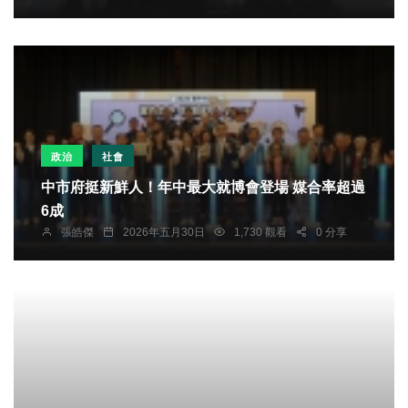
政治
社會
中市府挺新鮮人！年中最大就博會登場 媒合率超過
6成
張皓傑
2026年五月30日
1,730 觀看
0 分享