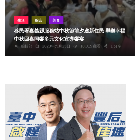
生活
綜合
美食
移民署嘉義縣服務站中秋節前夕邀新住民 舉辦幸福
中秋回嘉同饗多元文化宣導饗宴
編輯部
2023年九月25日
10,015 觀看
1 分享