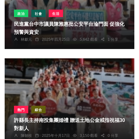
政治
社會
生活
民進黨台中市議員陳雅惠批公安平台淪門面 促強化
預警與資安
林獻元
2025年四月25日
5,642 觀看
1 分享
熱門
綜合
許縣長主持南投集團婚禮 贈送土地公金戒指祝福30
對新人
陳朝枝
2025年十月17日
3,150 觀看
0 分享