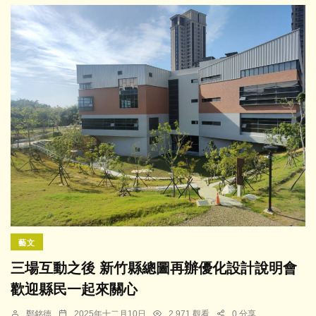
藝文
三場互動之後 新竹縣總圖再辦優化設計說明會
歡迎縣民一起來關心
鄭銘德
2025年十二月10日
2,971 觀看
0 分享