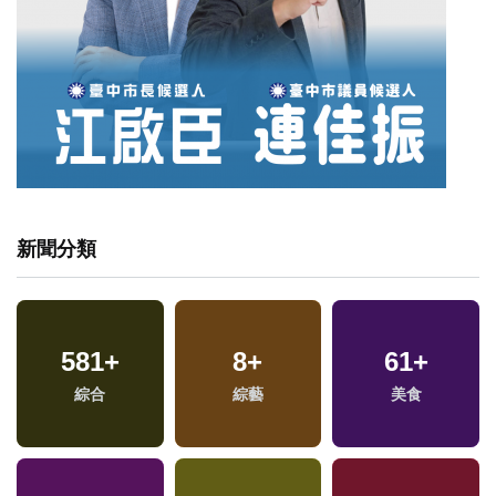
新聞分類
581
+
8
+
61
+
福
綜合
綜藝
美食
區