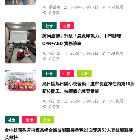
蘇榮泉
2026年八月07日
462 觀看
0 分享
社會
生活
跨局處聯手升級「急救即戰力」中市辦理
CPR+AED 實務演練
楊川欽
2026年八月07日
439 觀看
0 分享
社會
生活
文教
烏日區旭日國小校舍動工盧市長宣布任內第10所
新校開工、持續擴充教育量能
楊川欽
2026年八月07日
547 觀看
0 分享
社會
生活
文教
台中技職教育再攀高峰全國技能競賽勇奪23面獎牌53人登技能競賽
英雄榜