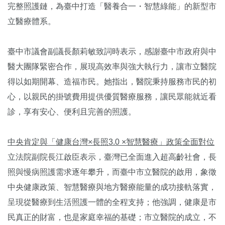
完整照護鏈，為臺中打造「醫養合一・智慧綠能」的新型市
立醫療體系。
臺中市議會副議長顏莉敏致詞時表示，感謝臺中市政府與中
醫大團隊緊密合作，展現高效率與強大執行力，讓市立醫院
得以如期開幕、造福市民。她指出，醫院秉持服務市民的初
心，以親民的掛號費用提供優質醫療服務，讓民眾能就近看
診，享有安心、便利且完善的照護。
中央肯定與「健康台灣×長照3.0 ×智慧醫療」政策全面對位
立法院副院長江啟臣表示，臺灣已全面進入超高齡社會，長
照與慢病照護需求逐年攀升，而臺中市立醫院的啟用，象徵
中央健康政策、智慧醫療與地方醫療能量的成功接軌落實，
呈現從醫療到生活照護一體的全程支持；他強調，健康是市
民真正的財富，也是家庭幸福的基礎；市立醫院的成立，不