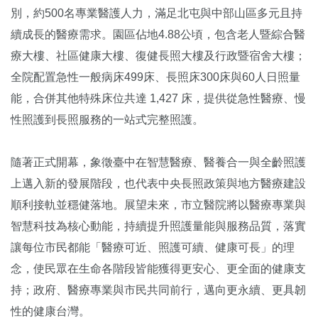
別，約500名專業醫護人力，滿足北屯與中部山區多元且持
續成長的醫療需求。園區佔地4.88公頃，包含老人暨綜合醫
療大樓、社區健康大樓、復健長照大樓及行政暨宿舍大樓；
全院配置急性一般病床499床、長照床300床與60人日照量
能，合併其他特殊床位共達 1,427 床，提供從急性醫療、慢
性照護到長照服務的一站式完整照護。
隨著正式開幕，象徵臺中在智慧醫療、醫養合一與全齡照護
上邁入新的發展階段，也代表中央長照政策與地方醫療建設
順利接軌並穩健落地。展望未來，市立醫院將以醫療專業與
智慧科技為核心動能，持續提升照護量能與服務品質，落實
讓每位市民都能「醫療可近、照護可續、健康可長」的理
念，使民眾在生命各階段皆能獲得更安心、更全面的健康支
持；政府、醫療專業與市民共同前行，邁向更永續、更具韌
性的健康台灣。