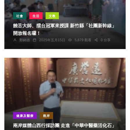
社會
生活
文教
饒舌大師、擂台冠軍來授課 新竹縣「社團新幹線」
開放報名囉！
鄭銘德
2025年五月15日
5,879 觀看
0 分享
健康及醫療
兩岸
兩岸媒體山西行採訪團 走進「中華中醫藥活化石」