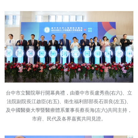
台中市立醫院舉行開幕典禮，由臺中市長盧秀燕(右六)、立
法院副院長江啟臣(右五)、衛生福利部部長石崇良(左五)、
及中國醫藥大學暨醫療體系董事長蔡長海(左六)共同主持，
市府、民代及各界嘉賓共同見證。