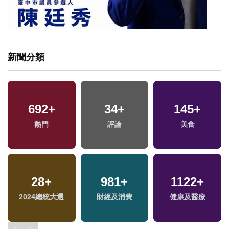
新聞分類
692
+
34
+
145
+
熱門
評論
美食
28
+
981
+
1122
+
專
2024總統大選
財經及消費
健康及醫療