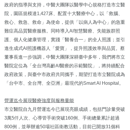
政府的指導與支持，中醫大團隊以醫學中心規格打造市立醫
院，園區規模達1,427床、配置十大醫療中心，以「救腦、
救心、救急、救命」為使命，提供「以病人為中心」的急重
難症高品質醫療服務。同時導入AI智慧醫療、失能族群照
護、個人化健康管理，實踐「醫養合一」的全人照護；並引
進生成式AI照護機器人「愛寶」，提升照護效率與品質。蔡
董事長進一步強調，中醫大團隊深耕臺中多年，我們將市立
醫院定位為「全台灣高齡AI醫療的示範醫院」，將持續配合
政府政策，與臺中市政府共同攜手，期望打造市立醫院成為
「台中市、全台灣、全亞洲」最現代的Smart AI Hospital。
營運迄今展現醫療強度與服務量能
市立醫院自九月營運迄今已展現亮眼成績，包括門診量突破
3萬5仟人次、心導管手術突破160例、手術總量累計超過
800例，並舉辦逾50場社區衛教活動，目前已開放31個科