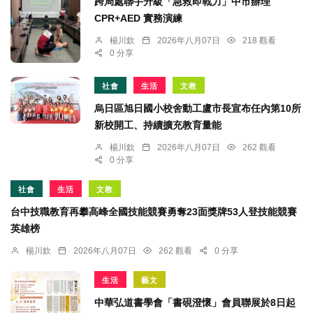
跨局處聯手升級「急救即戰力」中市辦理
CPR+AED 實務演練
楊川欽
2026年八月07日
218 觀看
0 分享
社會
生活
文教
烏日區旭日國小校舍動工盧市長宣布任內第10所
新校開工、持續擴充教育量能
楊川欽
2026年八月07日
262 觀看
0 分享
社會
生活
文教
台中技職教育再攀高峰全國技能競賽勇奪23面獎牌53人登技能競賽
英雄榜
楊川欽
2026年八月07日
262 觀看
0 分享
生活
藝文
中華弘道書學會「書硯澄懷」會員聯展於8日起