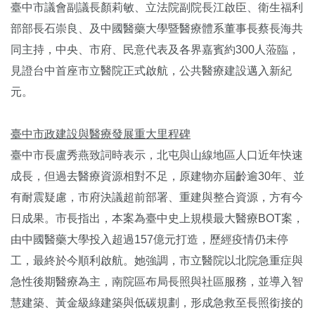
臺中市議會副議長顏莉敏、立法院副院長江啟臣、衛生福利
部部長石崇良、及中國醫藥大學暨醫療體系董事長蔡長海共
同主持，中央、市府、民意代表及各界嘉賓約300人蒞臨，
見證台中首座市立醫院正式啟航，公共醫療建設邁入新紀
元。
臺中市政建設與醫療發展重大里程碑
臺中市長盧秀燕致詞時表示，北屯與山線地區人口近年快速
成長，但過去醫療資源相對不足，原建物亦屆齡逾30年、並
有耐震疑慮，市府決議超前部署、重建與整合資源，方有今
日成果。市長指出，本案為臺中史上規模最大醫療BOT案，
由中國醫藥大學投入超過157億元打造，歷經疫情仍未停
工，最終於今順利啟航。她強調，市立醫院以北院急重症與
急性後期醫療為主，南院區布局長照與社區服務，並導入智
慧建築、黃金級綠建築與低碳規劃，形成急救至長照銜接的