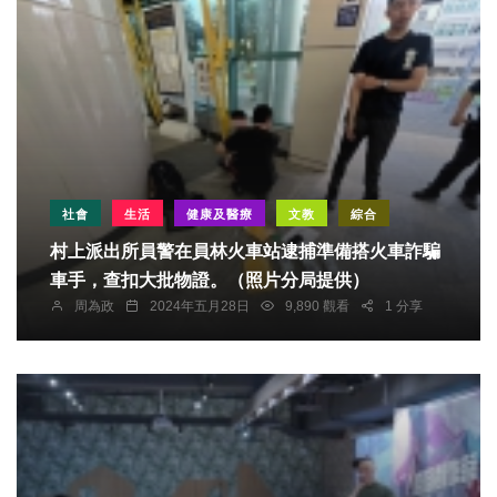
社會
生活
健康及醫療
文教
綜合
村上派出所員警在員林火車站逮捕準備搭火車詐騙
車手，查扣大批物證。（照片分局提供）
周為政
2024年五月28日
9,890 觀看
1 分享