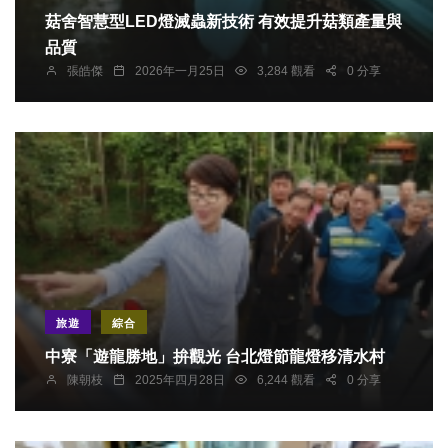
菇舍智慧型LED燈滅蟲新技術 有效提升菇類產量與
品質
張皓傑
2026年一月25日
3,284 觀看
0 分享
旅遊
綜合
中寮「遊龍勝地」拚觀光 台北燈節龍燈移清水村
陳朝枝
2025年四月28日
6,244 觀看
0 分享