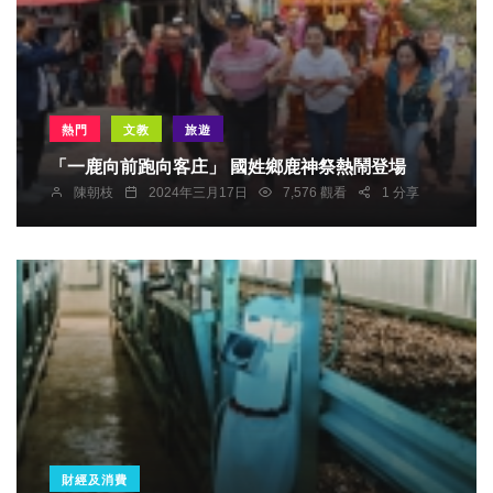
熱門
文教
旅遊
「一鹿向前跑向客庄」 國姓鄉鹿神祭熱鬧登場
陳朝枝
2024年三月17日
7,576 觀看
1 分享
財經及消費