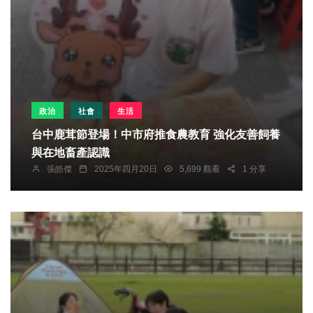
政治
社會
生活
台中鹿茸節登場！中市府推食農教育 強化友善飼養
與在地畜產認識
張皓傑
2025年四月20日
5,699 觀看
1 分享