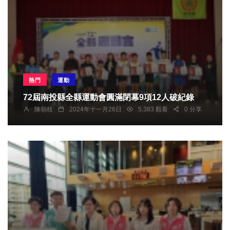
熱門
運動
72屆南投縣全縣運動會圓滿閉幕9項12人破紀錄
陳朝枝
2024年十一月26日
5,383 觀看
0 分享