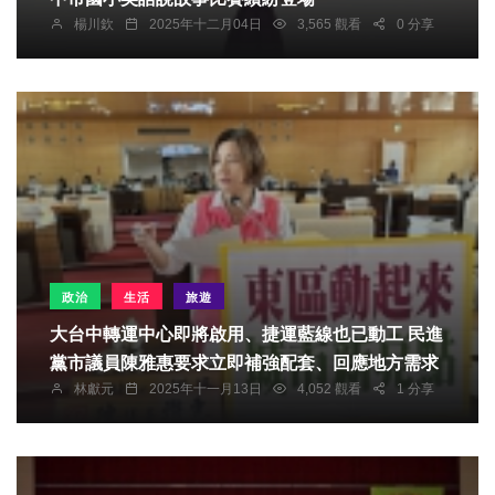
楊川欽
2025年十二月04日
3,565 觀看
0 分享
政治
生活
旅遊
大台中轉運中心即將啟用、捷運藍線也已動工 民進
黨市議員陳雅惠要求立即補強配套、回應地方需求
林獻元
2025年十一月13日
4,052 觀看
1 分享