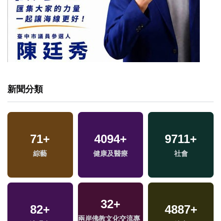
新聞分類
71
+
4094
+
9711
+
福
綜藝
健康及醫療
社會
區
32
+
82
+
4887
+
兩岸佛教文化交流專