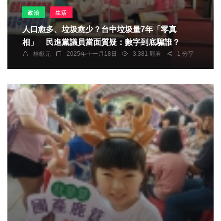
政治
生活
人口愈多、垃圾愈少？台中垃圾量7年「零真
相」 民進黨議員當面質疑：數字到底騙誰？
林獻元
2025年十一月18日
3,381 觀看
1 分享