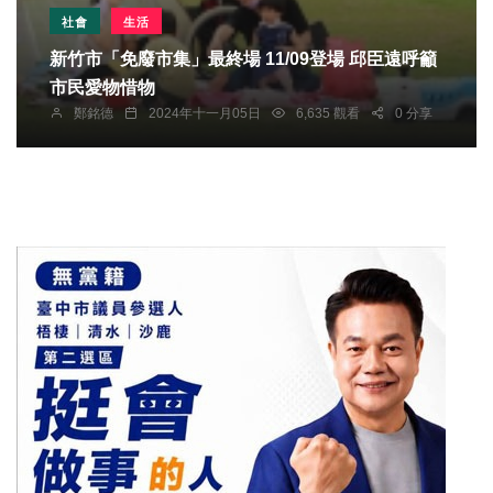
社會
生活
新竹市「免廢市集」最終場 11/09登場 邱臣遠呼籲
市民愛物惜物
鄭銘德
2024年十一月05日
6,635 觀看
0 分享