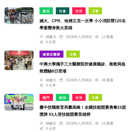
政治
社會
生活
文教
滅火、CPR、哈姆立克一次學 小小消防營120名
學童變身救火英雄
林獻元
2026年八月08日
12 觀看
0 分享
健康及醫療
文教
中興大學攜手三大醫療院所健康義診、衛教與急
救體驗8日登場
林獻元
2026年八月08日
26 觀看
0 分享
熱門
政治
生活
文教
臺中技職教育再攀高峰！全國技能競賽勇奪23面
獎牌 53人登技能競賽英雄榜
林獻元
2026年八月08日
13 觀看
0 分享