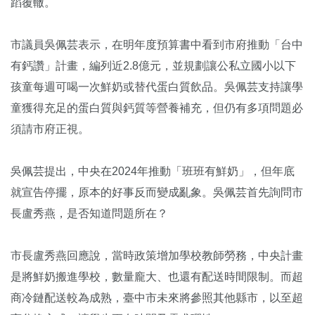
蹈覆轍。
市議員吳佩芸表示，在明年度預算書中看到市府推動「台中
有鈣讚」計畫，編列近2.8億元，並規劃讓公私立國小以下
孩童每週可喝一次鮮奶或替代蛋白質飲品。吳佩芸支持讓學
童獲得充足的蛋白質與鈣質等營養補充，但仍有多項問題必
須請市府正視。
吳佩芸提出，中央在2024年推動「班班有鮮奶」，但年底
就宣告停擺，原本的好事反而變成亂象。吳佩芸首先詢問市
長盧秀燕，是否知道問題所在？
市長盧秀燕回應說，當時政策增加學校教師勞務，中央計畫
是將鮮奶搬進學校，數量龐大、也還有配送時間限制。而超
商冷鏈配送較為成熟，臺中市未來將參照其他縣市，以至超