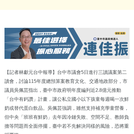
【記者林獻元台中報導】台中市議會5日進行三讀議案第二
讀會，討論115年度總預算案教育文化、交通地政部分，市
議員吳佩芸指出，臺中市政府明年度編列近2.8億元推動
「台中有鈣讚」計畫，讓公私立國小以下孩童每週喝一次鮮
奶或替代蛋白飲品。吳佩芸強調，雖然支持補充學童營養，
但中央「班班有鮮奶」去年因冷鏈失敗、空間不足、教師負
擔等問題而全面停擺，臺中若不先解決同樣的風險，恐將重