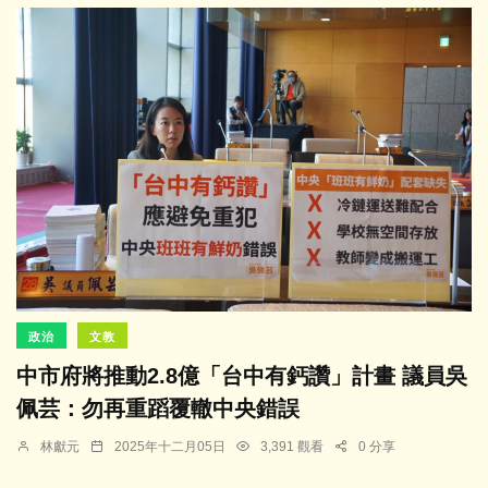
政治
文教
中市府將推動2.8億「台中有鈣讚」計畫 議員吳
佩芸：勿再重蹈覆轍中央錯誤
林獻元
2025年十二月05日
3,391 觀看
0 分享