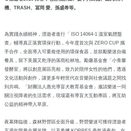
機、TRASH、冨岡 愛、孫盛希等。
為實踐永續精神，漂遊者進行「 ISO 14064-1 溫室氣體盤
查」輔導真正落實環保行動，今年度首次與 ZERO CUP 攜
手合作，全面導入可重複使用的環保食器，並鼓勵樂迷自備
餐具，留下美麗又乾淨的落雨松林地。勵馨基金會「小青馨
發酵室」將以創意展區亮相，致力於陪伴女性的他們，透過
文化活動與創作，讓更多年輕世代在音樂與社會議題之間找
到共鳴。「財團法人惠光導盲犬教育基金會」邀請樂迷一同
關注視障者的生活需求，現場還有導盲犬互動專區，將互助
公益的精神帶入草原。
夜幕降臨後，森林野營區全面升級，野營樂迷可獲得漂遊者
五週年限量金屬吊牌，以及希臘 KORRES 香氛過夜包，在