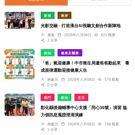
影視
兩岸
光影交融 · 打造漢台AI視聽文創合作新陣地
康嵐
2026年八月08日
621 觀看
1 分享
政治
健康及醫療
「爸」氣迎健康！中市衛生局邀爸爸動起來 養
成規律運動迎接健康人生
林獻元
2026年八月08日
578 觀看
0 分享
熱門
政治
生活
彰化縣後備輔導中心支援「同心36號」演習 協
力假訊息蒐證澄清演練
林獻元
2026年八月08日
758 觀看
1 分享