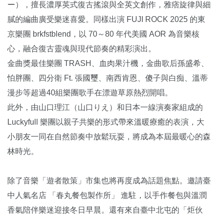
ー），擅長濃厚英式復古搖滾與全英文創作，雅痞旋律與細
膩的編曲廣受樂迷喜愛。同樣出演 FUJI ROCK 2025 的東
京樂團 brkfstblend，以 70～80 年代美國 AOR 為音樂核
心，融合復古靈魂與現代節奏的精彩演出。
金曲獎最佳樂團 TRASH、血肉果汁機，金曲歌后孫盛希、
怕胖團、四分衛 Ft. 張國璽、南西肯恩、傻子與白痴、溫蒂
漫步等超過40組樂團歌手在漂遊草原熱烈開唱。
此外，由山口理江（山口りえ）和日本一線演奏家組成的
Luckyfull 樂團以親子共樂的形式帶來溫暖療癒的表演，大
小朋友一同在自然節奏中放鬆玩耍，將成為本屆最暖心的森
林時光。
除了音樂「遊者散策」市集也將再度成為話題焦點。邀請臺
中人氣名店 「春丸餐包製作所」 進駐，以手作餐包與溫潤
香氣陪伴樂迷迎接冬日早晨。還有來自臺中北屯的「炬伙