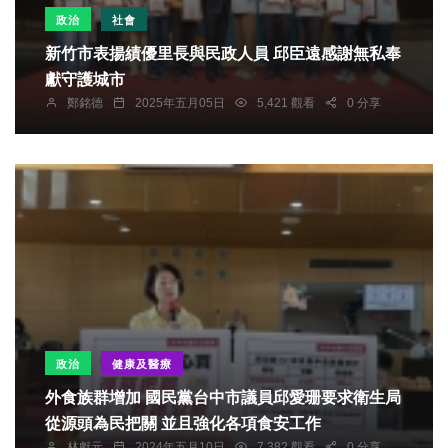
政治
社會
新竹市表揚績優里長與民政人員 邱臣遠感謝無私奉
獻守護城市
鄭銘德
2025年五月05日
5,421 觀看
0 分享
政治
健康及醫療
外食族群增加 國民黨台中市議員邱愛珊要求衛生局
從源頭為民把關 並且強化各項食安工作
林獻元
2024年五月10日
7,382 觀看
0 分享