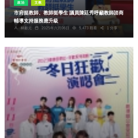
政治
文教
市府挺教師、教師挺學生 議員陳廷秀呼籲教師諮商
輔導支持服務應升級
林獻元
2025年六月06日
5,473 觀看
1 分享