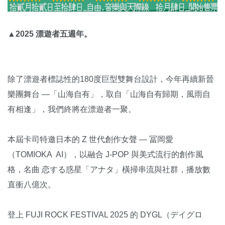
▲2025 漂遊者五週年。
除了漂遊者標誌性的180度巨型雙舞台設計，今年再續新晉
樂團舞台 —「山海自有」，取自「山海自有歸期，風雨自
有相逢」，我們終將在漂遊者一聚。
本屆卡司特邀日本的 Z 世代創作女聲 — 冨岡愛
（TOMIOKA AI），以融合 J-POP 與美式流行的創作風
格，名曲 恋する惑星「アナタ」橫掃串流與社群，播放數
直衝八億次。
登上 FUJI ROCK FESTIVAL 2025 的 DYGL（デイグロ