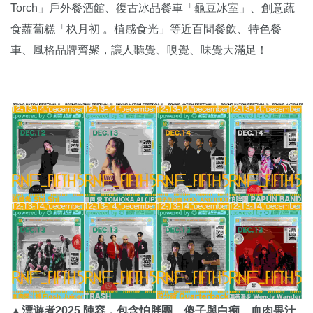
Torch」戶外餐酒館、復古冰品餐車「龜豆冰室」、創意蔬
食蘿蔔糕「杦月初 。植感食光」等近百間餐飲、特色餐
車、風格品牌齊聚，讓人聽覺、嗅覺、味覺大滿足！
▲漂遊者2025 陣容，包含怕胖團、傻子與白痴、血肉果汁