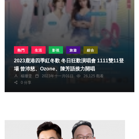
熱門
生活
影視
旅遊
綜合
2023鹿港四季紅冬歡 冬日狂歡演唱會 1111雙11登
場 曾沛慈、Ozone、陳芳語接力開唱
楊珊雯
2023年十一月01日
26,125 觀看
0 分享