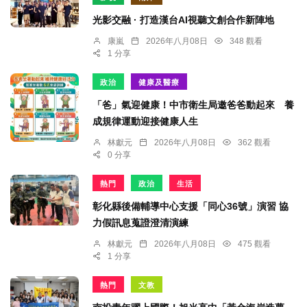
光影交融 · 打造漢台AI視聽文創合作新陣地
康嵐
2026年八月08日
348 觀看
1 分享
政治
健康及醫療
「爸」氣迎健康！中市衛生局邀爸爸動起來 養
成規律運動迎接健康人生
林獻元
2026年八月08日
362 觀看
0 分享
熱門
政治
生活
彰化縣後備輔導中心支援「同心36號」演習 協
力假訊息蒐證澄清演練
林獻元
2026年八月08日
475 觀看
1 分享
熱門
文教