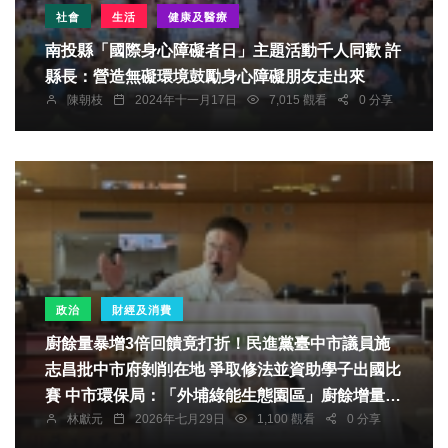
社會
生活
健康及醫療
南投縣「國際身心障礙者日」主題活動千人同歡 許
縣長：營造無礙環境鼓勵身心障礙朋友走出來
陳朝枝
2024年十一月17日
7,015 觀看
0 分享
政治
財經及消費
廚餘量暴增3倍回饋竟打折！民進黨臺中市議員施
志昌批中市府剝削在地 爭取修法並資助學子出國比
賽 中市環保局：「外埔綠能生態園區」廚餘增量回
林獻元
2026年七月29日
1,100 觀看
0 分享
饋金不打折！回饋金可用於教育文化等公益用途