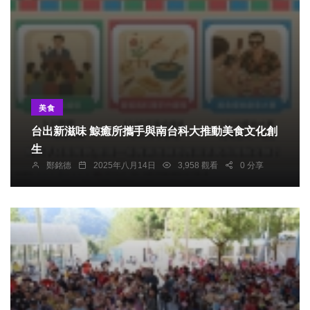
美食
台出新滋味 鯨癒所攜手與南台科大推動美食文化創
生
鄭銘德
2025年八月14日
3,958 觀看
0 分享