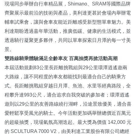
現場同步舉辦自行車精品展，Shimano、SRAM等國際品牌
齊聚展示最前沿的技術與產品，美利達更甚於會場內舉辦電
輔車試乘會，讓與會車友能近距離感受新型態單車魅力。美
利達期盼透過嘉年華活動，推廣低碳、健康的生活模式，並
透過騎行凝聚更多夥伴，共同以單車探索日月潭的每一寸美
景。
雙路線騎乘體驗滿足全齡車友 百萬抽獎再掀活動高潮
本屆活動規劃83公里長距離挑戰組與29公里環潭逍遙遊兩
大路線，讓不同程度的車友都能找到最適合自己的騎乘方
式。長距離挑戰組穿越日月潭、魚池、水里等經典路段，全
程攀升達993公尺，適合追求自我突破的參加者；環潭逍遙
遊則以29公里的友善路線繞行湖畔，沿途景致優美，適合喜
愛輕鬆享受風光的騎士。今年活動更加碼舉辦總價近百萬元
的超級抽獎，現場氣氛高潮迭起。最大獎為價值 142,000 元
的 SCULTURA 7000 V2，由美利達工業股份有限公司總經