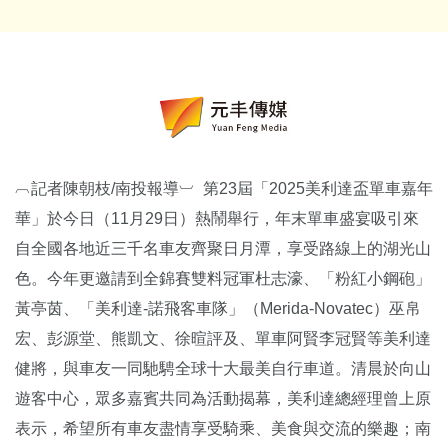
︹記者陳朝枝/南投報導︺ 第23屆「2025美利達盃單車嘉年
華」於今日（11月29日）熱鬧舉行，年末單車盛宴吸引來
自全國各地近三千名車友齊聚日月潭，享受路線上的湖光山
色。今年更邀請到全錦賽雙料冠軍杜志濠、「粉紅小鋼砲」
黃亭茵、「美利達-諾飛客車隊」（Merida-Novatec）巫帛
宏、彭源堂、熊凱文、徐暄評及、單車阿賢李冠賢等美利達
健將，與車友一同馳騁全球十大最美自行車道。清晨於向山
遊客中心，眾多嘉賓共同為活動揭幕，美利達總經理曾上原
表示，希望所有車友盡情享受騎乘、美食與交流的樂趣；南