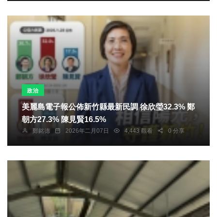
政治
美麗島電子報公佈新竹縣最新民調 徐欣瑩32.3% 鄭
朝方27.3% 陳見賢16.5%
鄭銘德
2026年二月07日
4,443 觀看
0 分享