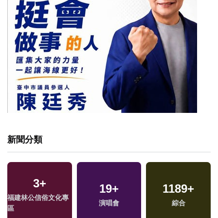
新聞分類
3
+
19
+
1189
+
福建林公信俗文化專
演唱會
綜合
區