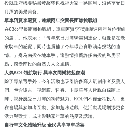
投縣政府機要秘書黃馨瑩也祝福大家一路順利，沿路享受日
月潭的美景美食。
單車阿賢李冠賢，連續兩年突圍長距離挑戰組
在83公里長距離挑戰組，單車阿賢李冠賢蟬連兩年首位衝線
的選手。他表示：「每年來日月潭騎美利達盃，就像是在老
家騎車的感覺，同時也彌補了今年環台賽取消南投站的遺
憾。」身為南投在地車手，還熱情推薦許多南投的私房景
點，感受南投的自然與人文風情。
人氣KOL領航騎行 與車友同樂掀起熱潮
除了專業選手外，今年活動也吸引許多高人氣創作者及藝人
們、包含呱吉、視網膜、哲睿、卞慶華等人皆親自踩踏上
陣，親身感受日月潭的獨特魅力。KOL們不僅全程投入，更
在會場與參加者互動、參加趣味遊戲，使活動現場增添更多
活力與歡笑，成功帶動嘉年華的熱度及話題。
自行車文化體驗升級 全民共享單車盛宴