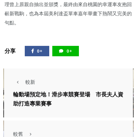
理曾上原親自抽出並頒獎，最終由來自桃園的幸運車友抱回
嶄新戰駒，也為本屆美利達盃單車嘉年華畫下熱鬧又完美的
句點。
分享
0+
0+
較新
輪動場預定地！滑步車競賽登場 市長夫人資
助打造專業賽事
較舊