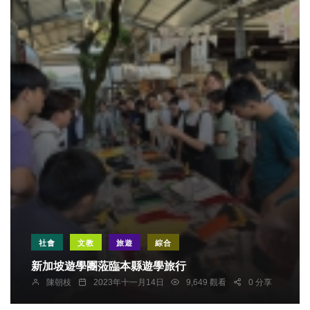
社會
文教
旅遊
綜合
新加坡遊學團蒞臨本縣遊學旅行
陳朝枝
2023年十一月14日
9,649 觀看
0 分享