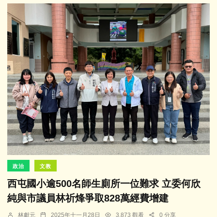
政治
文教
西屯國小逾500名師生廁所一位難求 立委何欣
純與市議員林祈烽爭取828萬經費增建
林獻元
2025年十一月28日
3,873 觀看
0 分享