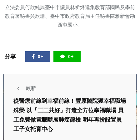
立法委員何欣純與臺中市議員林祈烽邀集教育部國民及學前
教育署秘書吳欣珊、臺中市政府教育局主任秘書陳雅新會勘
西屯國小。
分享
0+
0+
較新
從醫療前線到幸福前線！豐原醫院獲幸福職場
殊榮 以「三三共好」打造全方位幸福職場 員
工免費做電腦斷層肺癌篩檢 明年再拚設置員
工子女托育中心