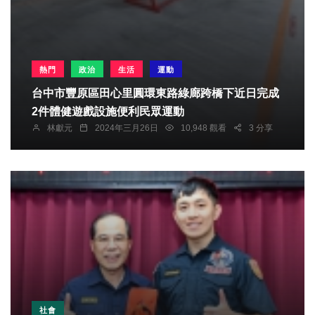
熱門
政治
生活
運動
台中市豐原區田心里圓環東路綠廊跨橋下近日完成
2件體健遊戲設施便利民眾運動
林獻元
2024年三月26日
10,948 觀看
3 分享
社會