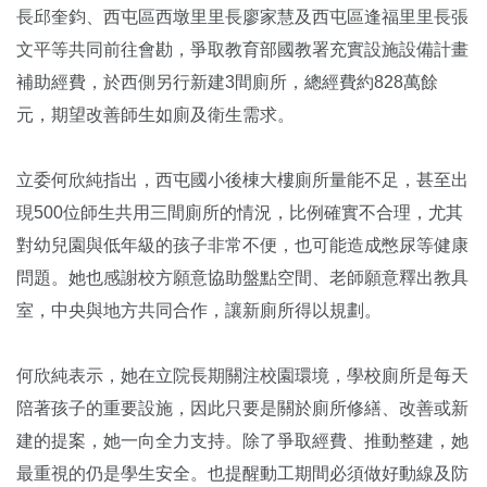
長邱奎鈞、西屯區西墩里里長廖家慧及西屯區逢福里里長張
文平等共同前往會勘，爭取教育部國教署充實設施設備計畫
補助經費，於西側另行新建3間廁所，總經費約828萬餘
元，期望改善師生如廁及衛生需求。
立委何欣純指出，西屯國小後棟大樓廁所量能不足，甚至出
現500位師生共用三間廁所的情況，比例確實不合理，尤其
對幼兒園與低年級的孩子非常不便，也可能造成憋尿等健康
問題。她也感謝校方願意協助盤點空間、老師願意釋出教具
室，中央與地方共同合作，讓新廁所得以規劃。
何欣純表示，她在立院長期關注校園環境，學校廁所是每天
陪著孩子的重要設施，因此只要是關於廁所修繕、改善或新
建的提案，她一向全力支持。除了爭取經費、推動整建，她
最重視的仍是學生安全。也提醒動工期間必須做好動線及防