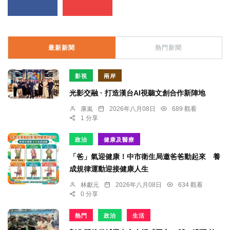
最新新聞
熱門新聞
影視
兩岸
光影交融 · 打造漢台AI視聽文創合作新陣地
康嵐
2026年八月08日
689 觀看
1 分享
政治
健康及醫療
「爸」氣迎健康！中市衛生局邀爸爸動起來 養
成規律運動迎接健康人生
林獻元
2026年八月08日
634 觀看
0 分享
熱門
政治
生活