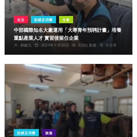
生活
財經及消費
文教
中部國際知名大廠運用「大專青年預聘計畫」培養
重點產業人才 實習後留任企業
林獻元
2023年十月30日
8,031 觀看
0 分享
財經及消費
旅遊