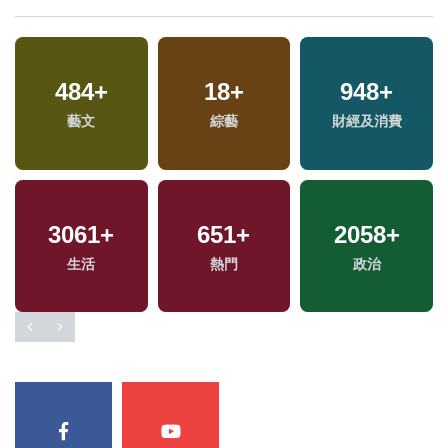
484
+
18
+
948
+
專
藝文
綜藝
財經及消費
3061
+
651
+
2058
+
生活
熱門
政治