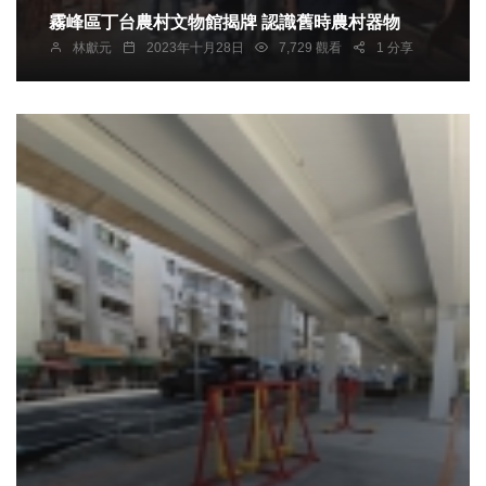
霧峰區丁台農村文物館揭牌 認識舊時農村器物
林獻元
2023年十月28日
7,729 觀看
1 分享