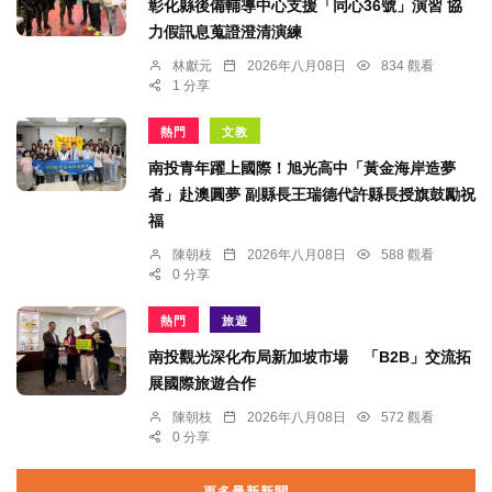
彰化縣後備輔導中心支援「同心36號」演習 協
力假訊息蒐證澄清演練
林獻元
2026年八月08日
834 觀看
1 分享
熱門
文教
南投青年躍上國際！旭光高中「黃金海岸造夢
者」赴澳圓夢 副縣長王瑞德代許縣長授旗鼓勵祝
福
陳朝枝
2026年八月08日
588 觀看
0 分享
熱門
旅遊
南投觀光深化布局新加坡市場 「B2B」交流拓
展國際旅遊合作
陳朝枝
2026年八月08日
572 觀看
0 分享