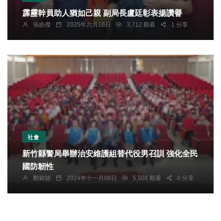
霹靂幹員助人猶如己親 副局長盧廷彰表揚讚譽
張皓傑
2025年六月16日
3,712 觀看
1 分享
社會
新竹縣警局舉辦治安維護組替代役男召訓 強化全民
國防韌性
鄭銘德
2024年十一月08日
5,508 觀看
0 分享