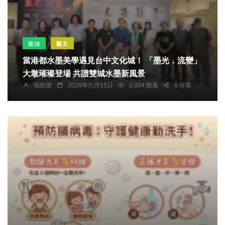
政治
藝文
當港都水墨美學遇見台中文化城！ 「墨光．流變」
大墩璀璨登場 共譜雙城水墨新風景
張皓傑
2026年六月15日
2,004 觀看
0 分享