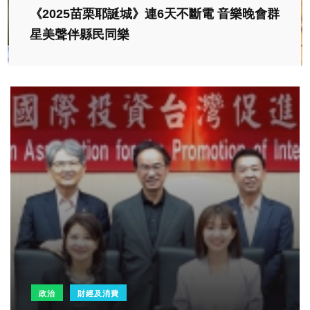
《2025苗栗耶誕城》連6天不斷電 音樂晚會群
星美聲伴縣民同樂
政治
財經及消費