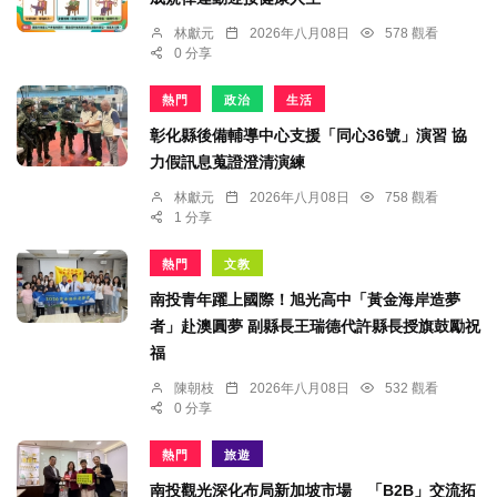
林獻元
2026年八月08日
578 觀看
0 分享
熱門
政治
生活
彰化縣後備輔導中心支援「同心36號」演習 協
力假訊息蒐證澄清演練
林獻元
2026年八月08日
758 觀看
1 分享
熱門
文教
南投青年躍上國際！旭光高中「黃金海岸造夢
者」赴澳圓夢 副縣長王瑞德代許縣長授旗鼓勵祝
福
陳朝枝
2026年八月08日
532 觀看
0 分享
熱門
旅遊
南投觀光深化布局新加坡市場 「B2B」交流拓