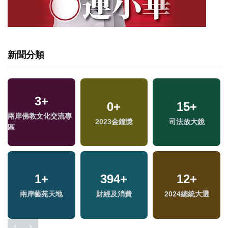
新聞分類
3
+
0
+
15
+
兩岸佛教文化交流專
2023金鐘獎
司法放大鏡
區
1
+
394
+
12
+
兩岸藝苑天地
財經及消費
2024總統大選