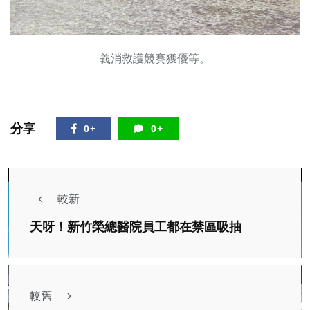
義消救護競賽獲優等。
分享
0+
0+
較新
天呀！新竹榮總醫院員工都在禁區吸抽
較舊