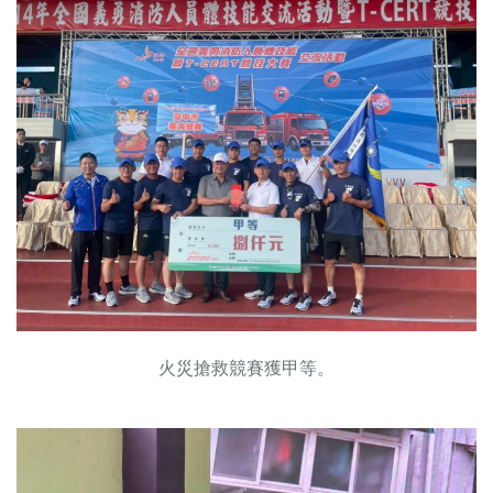
火災搶救競賽獲甲等。