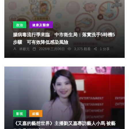
政治
健康及醫療
腸病毒流行季來臨 中市衛生局：落實洗手5時機5
步驟 可有效降低感染風險
林獻元
2026年三月06日
3,375 觀看
1 分享
影視
綜藝
《又嘉的藝想世界》主播劉又嘉專訪藝人小馬 被藝