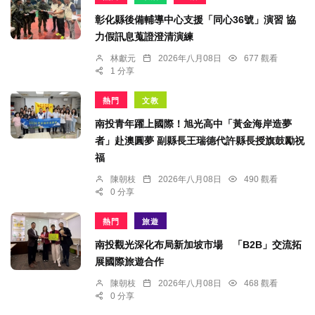
彰化縣後備輔導中心支援「同心36號」演習 協
力假訊息蒐證澄清演練
林獻元
2026年八月08日
677 觀看
1 分享
熱門
文教
南投青年躍上國際！旭光高中「黃金海岸造夢
者」赴澳圓夢 副縣長王瑞德代許縣長授旗鼓勵祝
福
陳朝枝
2026年八月08日
490 觀看
0 分享
熱門
旅遊
南投觀光深化布局新加坡市場 「B2B」交流拓
展國際旅遊合作
陳朝枝
2026年八月08日
468 觀看
0 分享