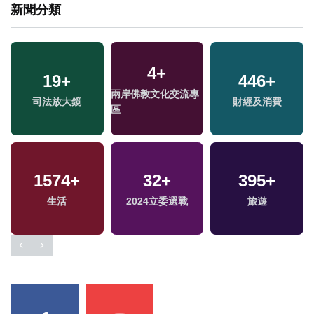
新聞分類
4
+
19
+
446
+
兩岸佛教文化交流專
司法放大鏡
財經及消費
區
1574
+
32
+
395
+
福
生活
2024立委選戰
旅遊
區