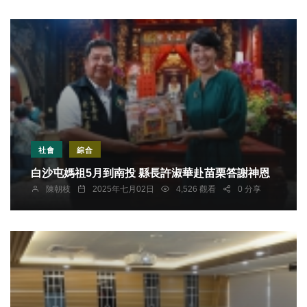
社會
綜合
白沙屯媽祖5月到南投 縣長許淑華赴苗栗答謝神恩
陳朝枝
2025年七月02日
4,526 觀看
0 分享