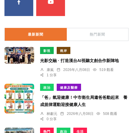
最新新聞
熱門新聞
影視
兩岸
光影交融 · 打造漢台AI視聽文創合作新陣地
康嵐
2026年八月08日
519 觀看
1 分享
政治
健康及醫療
「爸」氣迎健康！中市衛生局邀爸爸動起來 養
成規律運動迎接健康人生
林獻元
2026年八月08日
508 觀看
0 分享
熱門
政治
生活