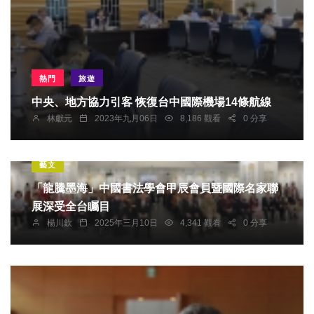
熱門
旅遊
中央、地方協力引客 恢復台中國際機場14條航線
林獻元
2023年九月06日
8,186 觀看
0 分享
藝文
「龍騰墨海」中國書法學會甲辰會員暨國際名家聯
展深受全台矚目
楊川欽
2025年三月10日
4,341 觀看
0 分享