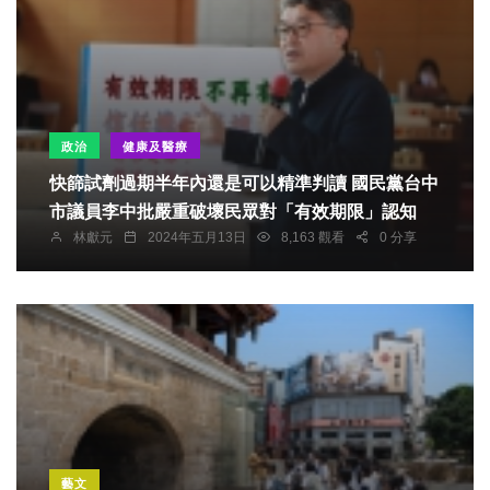
政治
健康及醫療
快篩試劑過期半年內還是可以精準判讀 國民黨台中
市議員李中批嚴重破壞民眾對「有效期限」認知
林獻元
2024年五月13日
8,163 觀看
0 分享
藝文