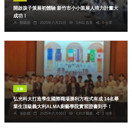
開啟孩子策展初體驗 新竹市小小策展人培力計畫大
成功！
鄭銘德
2025年八月21日
3,642 觀看
0 分享
文教
弘光科大打造學生國際職場勝利方程式有成 14名畢
業生頂級義大利ALMA廚藝學院實習證書到手！
張皓傑
2025年六月06日
4,910 觀看
1 分享