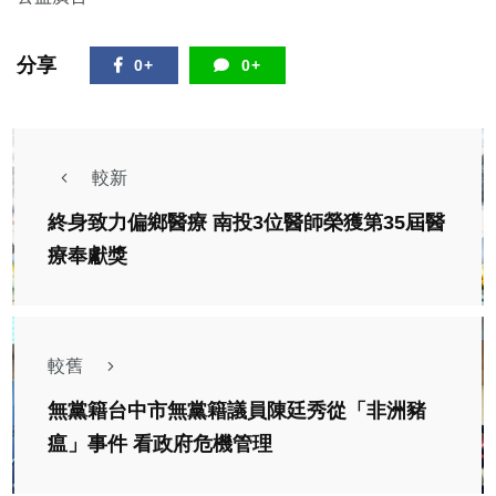
分享
0+
0+
較新
終身致力偏鄉醫療 南投3位醫師榮獲第35屆醫
療奉獻獎
較舊
無黨籍台中市無黨籍議員陳廷秀從「非洲豬
瘟」事件 看政府危機管理