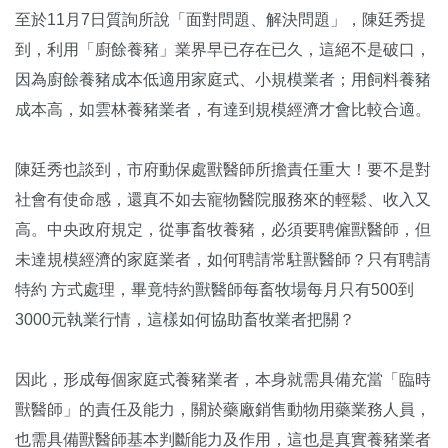
至於11月7日質詢所說「面對問題、解決問題」，陳廷秀提
到，利用「廚餘養豬」業界早已存在已久，這絕不是破口，
因為廚餘養豬成本低適用家庭式、小規模業者；用飼料養豬
成本高，如雲林養豬業者，有達到規模經濟才會比較合適。
陳廷秀也談到，市府動保處獸醫師所擔責任重大！要不是對
社會有使命感，還真不如去寵物醫院服務來的輕鬆、收入又
高。中央政府規定，從事畜牧養豬，必須要聘僱獸醫師，但
未達規模經濟的家庭業者，如何聘請常駐獸醫師？只有聘請
特約 方式處理，畢竟特約獸醫師每畜牧場每月只有500到
3000元執業行情，這樣如何協助畜牧業者把關？
因此，形成每個家庭式養豬業者，本身就需具備充當「臨時
獸醫師」的責任及能力，關於藥廠銷售動物用藥業務人員，
也需具備獸醫師基本判斷能力及作用，這也是真實養豬業者