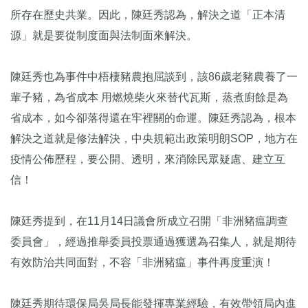
所存在歷史共業。因此，陳廷秀認為，解決之道「正本清
源」就是要從制度面與法制面來解決。
陳廷秀也為事件中梧棲豬農抱屈談到，該86歲老豬農養了一
輩子豬，為省成本 用燃燒柴火來替代瓦斯，蒸煮廚餘是為
省成本，如今卻落得還在牢裡關的命運。陳廷秀認為，根本
解決之道就是修法解決，中央規範出政策明朗SOP，地方在
疫情公佈歷程，要公開、透明，來消除民眾疑慮、建立互
信！
陳廷秀提到，在11月14日議會所成立召開「非洲豬瘟調查
委員會」，經過推舉委員投票通過獲選為召集人，就是期待
有效防治共同面對，不容「非洲豬瘟」事件再度重演！
陳廷秀期待環保局吳局長能發揮專業經驗，有效帶領局內進