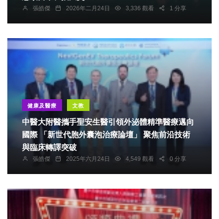
張皓傑
2026年二月24日
3,336 觀看
1 分享
健康及醫療
文教
中醫大附醫攜手聖安生醫引領外泌體精準醫療邁向
國際 「新世代胞外囊泡治療論壇」 聚焦前沿技術
與臨床轉譯突破
張皓傑
2025年六月24日
4,549 觀看
0 分享