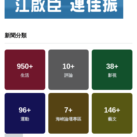
新聞分類
950
+
10
+
38
+
生活
評論
影視
96
+
7
+
146
+
運動
海峽論壇專區
藝文