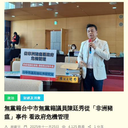
政治
財經及消費
無黨籍台中市無黨籍議員陳廷秀從「非洲豬
瘟」事件 看政府危機管理
林獻元
2025年十一月25日
4,125 觀看
1 分享