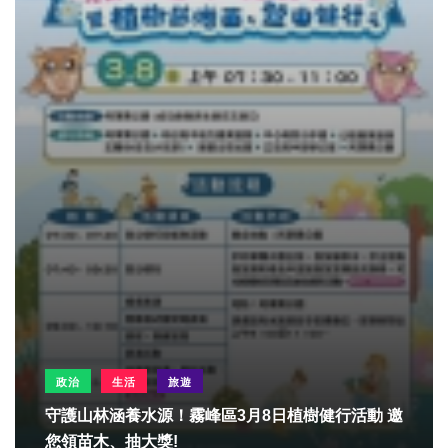
政治
生活
旅遊
守護山林涵養水源！霧峰區3月8日植樹健行活動 邀
您領苗木、抽大獎!