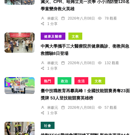
滅火、CPR、哈姆立克一次學 小小消防營120名
學童變身救火英雄
林獻元
2026年八月08日
78 觀看
1 分享
健康及醫療
文教
中興大學攜手三大醫療院所健康義診、衛教與急
救體驗8日登場
林獻元
2026年八月08日
132 觀看
1 分享
熱門
政治
生活
文教
臺中技職教育再攀高峰！全國技能競賽勇奪23面
獎牌 53人登技能競賽英雄榜
林獻元
2026年八月08日
57 觀看
1 分享
社會