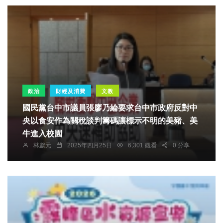
政治
財經及消費
文教
國民黨台中市議員張廖乃綸要求台中市政府反對中
央以食安作為關稅談判籌碼讓標示不明的美豬、美
牛進入校園
林獻元
2025年四月25日
6,301 觀看
0 分享