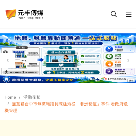
Home
活動花絮
無黨籍台中市無黨籍議員陳廷秀從「非洲豬瘟」事件 看政府危
機管理