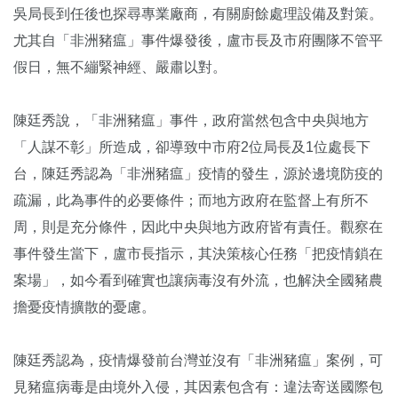
吳局長到任後也探尋專業廠商，有關廚餘處理設備及對策。
尤其自「非洲豬瘟」事件爆發後，盧市長及市府團隊不管平
假日，無不繃緊神經、嚴肅以對。
陳廷秀說，「非洲豬瘟」事件，政府當然包含中央與地方
「人謀不彰」所造成，卻導致中市府2位局長及1位處長下
台，陳廷秀認為「非洲豬瘟」疫情的發生，源於邊境防疫的
疏漏，此為事件的必要條件；而地方政府在監督上有所不
周，則是充分條件，因此中央與地方政府皆有責任。觀察在
事件發生當下，盧市長指示，其決策核心任務「把疫情鎖在
案場」，如今看到確實也讓病毒沒有外流，也解決全國豬農
擔憂疫情擴散的憂慮。
陳廷秀認為，疫情爆發前台灣並沒有「非洲豬瘟」案例，可
見豬瘟病毒是由境外入侵，其因素包含有：違法寄送國際包