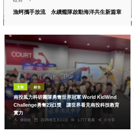
漁蚵攜手放流 永續艦隊啟動海洋共生新篇章
文教
綜合
南投風力科研團隊勇奪世界冠軍 World KidWind
Challenge勇奪2冠1獎 讓世界看見南投科技教育
實力
陳朝枝
2026年五月21日
1,777 觀看
0 分享