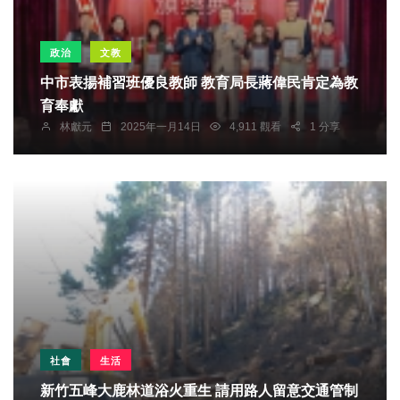
政治
文教
中市表揚補習班優良教師 教育局長蔣偉民肯定為教
育奉獻
林獻元
2025年一月14日
4,911 觀看
1 分享
社會
生活
新竹五峰大鹿林道浴火重生 請用路人留意交通管制