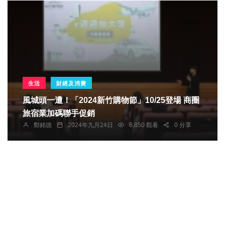
生活
財經及消費
風城頭一遭！「2024新竹購物節」10/25登場 商圈
旅宿業加碼聯手促銷
鄭銘德
2024年九月24日
6,850 觀看
0 分享