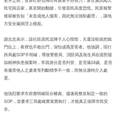
更早之前，豐原社群也傳出有孩童手持剪刀，多次嘗試闖入
民宅與店家，甚至開始翻牆，引發居民高度恐慌。民眾報警
後卻被告知「未造成他人傷害，因此無法強制處理」，讓地
方安全漏洞浮上檯面。
謝志忠表示，該社區居民這陣子人心惶惶，天還沒暗就把鐵
門拉上，夜裡也不敢出門，深怕成爲受害者。他強調，現行
跨局處SOP不明確，導致警察局、消防局及衛生局在面對疑
似精神疾患個案時，常因身分是否列管、是否滿18歲、是否
有傷害他人之虞者等判斷標準不一致，而無法適時介入處
置。
他強烈要求市府應明確區分權責、儘速統整並制定一致的
SOP，並要求三局處確實落實執行，才能真正保障市民安
全。