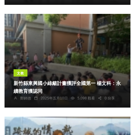
文教
新竹縣東興國小綠籬計畫獲評全國第一 楊文科：永
續教育獲認同
鄭銘德
2025年五月10日
5,098 觀看
0 分享