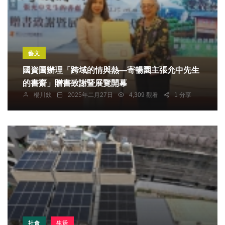
藝文
國資圖辦理「跨域的情與熱—寄暢園主張允中先生
的書齋」贈書致謝暨展覽開幕
楊川欽
2025年二月27日
4,309 觀看
1 分享
社會
生活