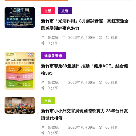
生活
旅遊
新竹市「光湖作用」8月起試營運 高虹安邀全
民感受湖畔夜色魅力
鄭銘德
2026年八月09日
45 觀看
0 分享
健康及醫療
新竹市響應89量腰日 推動「健康ACE」結合健
檢365
鄭銘德
2026年八月09日
60 觀看
0 分享
文教
新竹市小小外交官展現國際軟實力 23年台日友
誼世代相傳
鄭銘德
2026年八月09日
66 觀看
0 分享