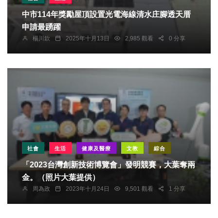
中市114年獎勵屋頂設置光電海線清水庄腳透天厝
申請最踴躍
楊川欽
2025年十月13日
2,985 觀看
0 分享
社會
生活
健康及醫療
文教
綜合
「2023台灣創新技術博覽會」發明競賽，大葉奪兩
金。（照片大葉提供）
周為政
2023年十月24日
9,501 觀看
1 分享