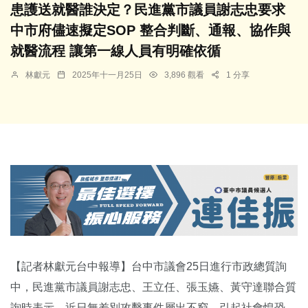
患護送就醫誰決定？民進黨市議員謝志忠要求
中市府儘速擬定SOP 整合判斷、通報、協作與
就醫流程 讓第一線人員有明確依循
林獻元
2025年十一月25日
3,896 觀看
1 分享
【記者林獻元台中報導】台中市議會25日進行市政總質詢
中，民進黨市議員謝志忠、王立任、張玉嬿、黃守達聯合質
詢時表示，近日無差別攻擊事件層出不窮，引起社會惶恐。