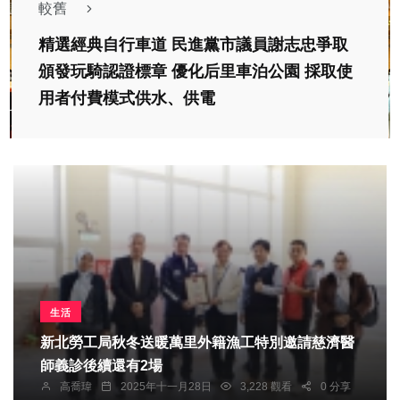
較舊
精選經典自行車道 民進黨市議員謝志忠爭取
頒發玩騎認證標章 優化后里車泊公園 採取使
用者付費模式供水、供電
生活
新北勞工局秋冬送暖萬里外籍漁工特別邀請慈濟醫
師義診後續還有2場
高喬瑋
2025年十一月28日
3,228 觀看
0 分享