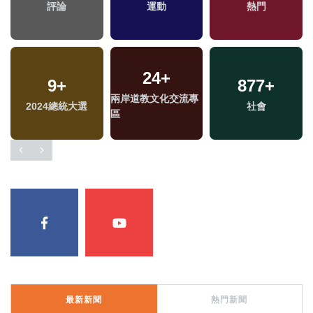
海峽論壇專區
評論
運動
綜藝
兩岸藝苑天地
熱門
24
+
703
9
+
+
1046
+
877
319
+
+
兩岸道教文化交流專
2024總統大選
政治
生活
財經及消費
社會
區
最新新聞
熱門新聞