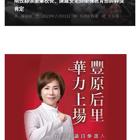
南投縣張振肇校長、陳建安老師榮獲教育部師鐸獎
肯定
陳朝枝
2023年八月01日
8,459 觀看
0 分享