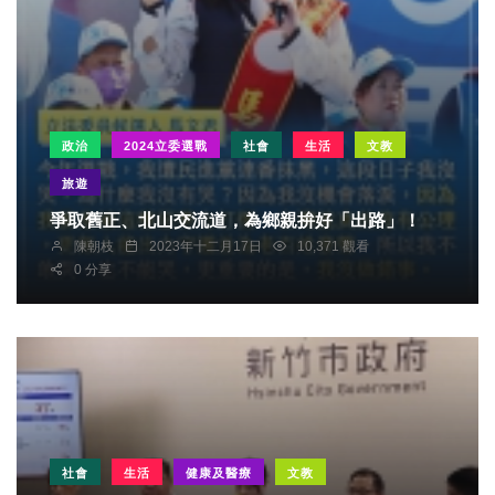
政治
2024立委選戰
社會
生活
文教
旅遊
爭取舊正、北山交流道，為鄉親拚好「出路」！
陳朝枝
2023年十二月17日
10,371 觀看
0 分享
社會
生活
健康及醫療
文教