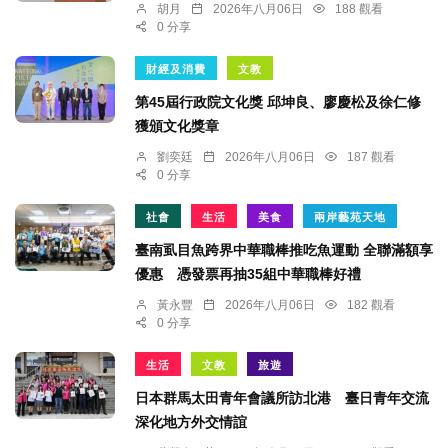
胡月
2026年八月06日
188 觀看
0 分享
財經及消費
文教
第45屆行政院文化獎 邱坤良、廖慶松及徐仁修
獲頒文化獎章
劉奕廷
2026年八月06日
187 觀看
0 分享
社會
生活
美食
兩岸藝苑天地
臺南虱目魚跨界中華職棒推吃魚運動 全聯滿額享
優惠 憑發票再抽35組中華職棒好禮
黃永豐
2026年八月06日
182 觀看
0 分享
生活
文教
旅遊
日本群馬太田青年會議所訪北港 臺日青年交流
深化地方外交情誼