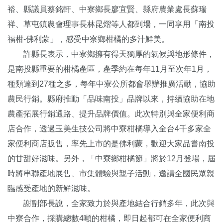
裕、縣議員蔡銘軒、中寮鄉長廖宜賢、縣府農業處長蘇瑞
祥、草屯鎮農會理事長林昆熠等人都到場，一同享用「南投
福柑-佛利蒙」，感受中寮鄉柑橘的多汁鮮美。
許縣長表示，中寮鄉擁有得天獨厚的氣候與地形條件，
是南投縣重要的柑橘產區，產季約在每年11月至次年1月，
種類達到27種之多，每年中寮公所都會舉辦推廣活動，協助
農民行銷。縣府推動「品味南投」品牌以來，持續協助在地
農產拓展行銷通路、提升品牌價值。此次特別與全家便利商
店合作，透過玉美生技公司將中寮柑橘導入全台4千多家全
家便利商店販售，率先上市的是佛利蒙，歡迎大家品嘗南投
的甘甜好滋味。另外，「中寮鄉柑橘節」將於12月登場，屆
時將串聯產地展售、市集體驗與親子活動，邀請全國民眾親
臨感受產地的新鮮滋味。
謝副部長說，全家致力於與產地結合行銷多年，此次與
中寮合作，採購總數4噸的柑橘，即日起都可在全家便利商