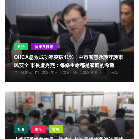
政治
健康及醫療
OHCA急救成功率突破41%！中市智慧救護守護市
民安全 市長盧秀燕：每條生命都是家庭的希望
林獻元
2026年六月23日
1,353 觀看
1 分享
社會
生活
文教