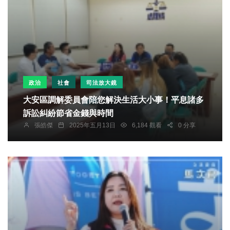
政治
社會
司法放大鏡
大安區調解委員會陪您解決生活大小事！平息諸多
訴訟糾紛節省金錢與時間
張皓傑
2025年五月13日
6,184 觀看
0 分享