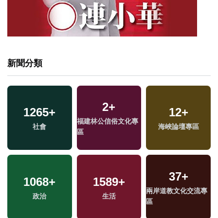
新聞分類
2
+
1265
+
12
+
福建林公信俗文化專
社會
海峽論壇專區
區
37
+
1068
+
1589
+
兩岸道教文化交流專
政治
生活
區