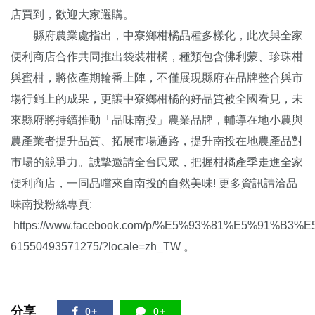
店買到，歡迎大家選購。
縣府農業處指出，中寮鄉柑橘品種多樣化，此次與全家
便利商店合作共同推出袋裝柑橘，種類包含佛利蒙、珍珠柑
與蜜柑，將依產期輪番上陣，不僅展現縣府在品牌整合與市
場行銷上的成果，更讓中寮鄉柑橘的好品質被全國看見，未
來縣府將持續推動「品味南投」農業品牌，輔導在地小農與
農產業者提升品質、拓展市場通路，提升南投在地農產品對
市場的競爭力。誠摯邀請全台民眾，把握柑橘產季走進全家
便利商店，一同品嚐來自南投的自然美味! 更多資訊請洽品
味南投粉絲專頁:
https://www.facebook.com/p/%E5%93%81%E5%91%B3
61550493571275/?locale=zh_TW
。
分享
0+
0+