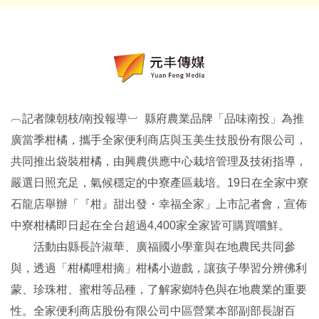
︹記者陳朝枝/南投報導︺ 縣府農業品牌「品味南投」為推
廣當季柑橘，攜手全家便利商店與玉美生技股份有限公司，
共同推出袋裝柑橘，由興農供應中心栽培管理及技術指導，
嚴選日照充足，氣候穩定的中寮產區栽培。19日在全家中寮
石龍店舉辦「『柑』甜出發・幸福全家」上市記者會，宣佈
中寮柑橘即日起在全台超過4,400家全家皆可購買嚐鮮。
活動由縣長許淑華、廣福國小學童與在地農民共同參
與，透過「柑橘哩柑摘」柑橘小遊戲，讓孩子學習分辨佛利
蒙、珍珠柑、蜜柑等品種，了解家鄉特色與在地農業的重要
性。全家便利商店股份有限公司中區營業本部副部長謝百