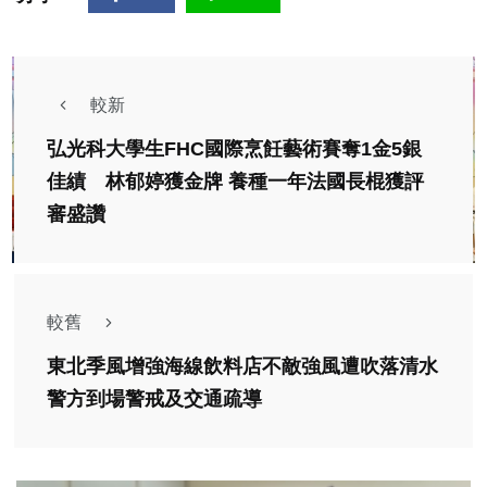
較新
弘光科大學生FHC國際烹飪藝術賽奪1金5銀
佳績 林郁婷獲金牌 養種一年法國長棍獲評
審盛讚
較舊
東北季風增強海線飲料店不敵強風遭吹落清水
警方到場警戒及交通疏導