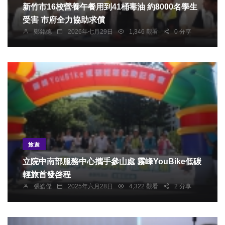
新竹市16校營養午餐用到41桶毒油 約8000名學生
受害 市府全力協助求償
鄭銘德
2026年七月29日
1,346 觀看
0 分享
旅遊
立院中南部服務中心攜手參山處 霧峰YouBike低碳
輕旅首發啓程
張皓傑
2025年六月28日
4,322 觀看
2 分享