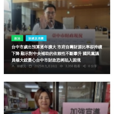
政治
財經及消費
台中市歲出預算逐年擴大 市府自籌財源比率卻持續
下降 顯示對中央補助的依賴性不斷攀升 國民黨議
員楊大鋐憂心台中市財政恐將陷入困境
林獻元
2025年九月16日
3,356 觀看
0 分享