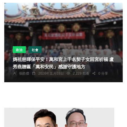
政治
社會
媽祖慈暉保平安！萬和宮上千名契子女回宮祈福 盧
秀燕贈匾「萬和安民」感謝守護地方
張皓傑
2026年五月03日
2,229 觀看
0 分享