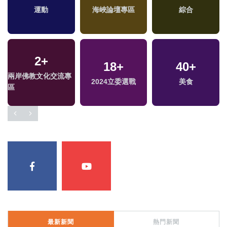
運動
海峽論壇專區
綜合
2
+
18
+
40
+
兩岸佛教文化交流專
福
2024立委選戰
美食
區
區
最新新聞
熱門新聞