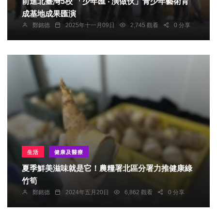
前進北臺灣5校 「少年匯 ‧ 演做伙」青少年藝術育
成基地成果匯演
鄭銘德
2025年十一月09日
2,745 觀看
0 分享
生活
健康及醫療
夏季鮮美滋味就是它！農糧署北區分署力推健康綠
竹筍
鄭銘德
2024年五月20日
6,862 觀看
0 分享