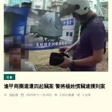
社會
逢甲商圈週遭四起竊案 警將楊姓慣竊逮獲到案
張皓傑
2025年十一月19日
2,810 觀看
1 分享