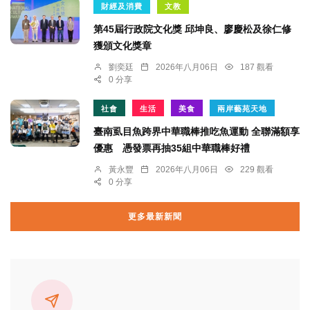
財經及消費
文教
第45屆行政院文化獎 邱坤良、廖慶松及徐仁修
獲頒文化獎章
劉奕廷
2026年八月06日
187 觀看
0 分享
社會
生活
美食
兩岸藝苑天地
臺南虱目魚跨界中華職棒推吃魚運動 全聯滿額享
優惠 憑發票再抽35組中華職棒好禮
黃永豐
2026年八月06日
229 觀看
0 分享
更多最新新聞