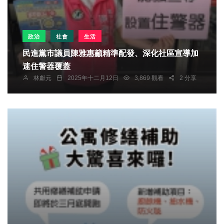
政治
社會
生活
民進黨市議員陳雅惠籲精準配發、深化社區宣導加
速住警器覆蓋
林獻元
2025年十二月12日
3,869 觀看
2 分享