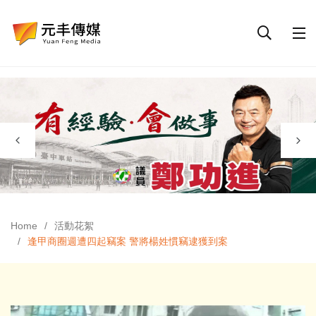
Home
活動花絮
逢甲商圈週遭四起竊案 警將楊姓慣竊逮獲到案