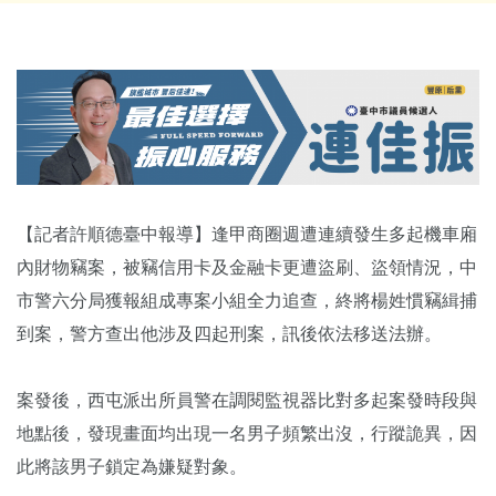
【記者許順德臺中報導】逢甲商圈週遭連續發生多起機車廂
內財物竊案，被竊信用卡及金融卡更遭盜刷、盜領情況，中
市警六分局獲報組成專案小組全力追查，終將楊姓慣竊緝捕
到案，警方查出他涉及四起刑案，訊後依法移送法辦。
案發後，西屯派出所員警在調閱監視器比對多起案發時段與
地點後，發現畫面均出現一名男子頻繁出沒，行蹤詭異，因
此將該男子鎖定為嫌疑對象。