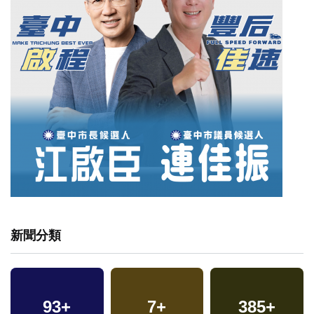
新聞分類
93
+
7
+
385
+