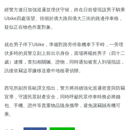
經警方連日加強巡邏並埋伏守候，終在日前發現該男子騎乘
Ubike四處張望、徘徊於僑大路與僑大三街的路邊停車格，
疑似正在物色作案對象。
就在男子停下Ubike，準備對路旁停靠機車下手時，一旁埋
伏多時的員警立刻上前出示身份，當場將楊姓男子（四十二
歲）逮獲，查扣相關贓、證物，同時通知被害人到場指認，
訊後依竊盜罪嫌移送臺中地檢署偵辦。
西屯所副所長歐譯文指出，警方將持續強化巡邏密度與防竊
宣導，守護民眾財產安全，同時呼籲民眾停車時務必將錢
包、手機、證件等貴重物品隨身攜帶，避免讓竊賊有機可
乘。