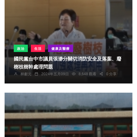
政治
生活
健康及醫療
國民黨台中市議員張瀞分關切消防安全及落葉、廢
樹枝樹幹處理問題
林獻元
2024年五月09日
8,648 觀看
0 分享