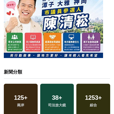
新聞分類
125
+
38
+
1253
+
專
兩岸
司法放大鏡
綜合