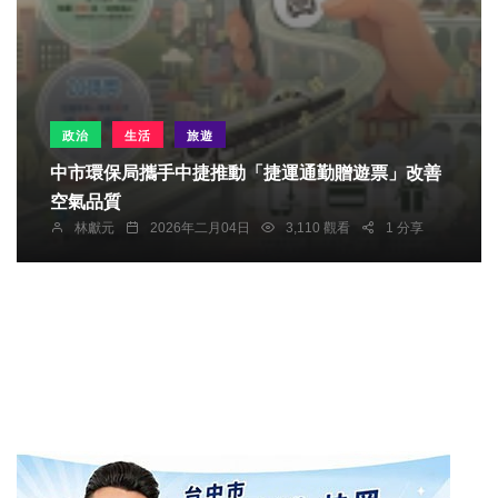
政治
生活
旅遊
中市環保局攜手中捷推動「捷運通勤贈遊票」改善
空氣品質
林獻元
2026年二月04日
3,110 觀看
1 分享