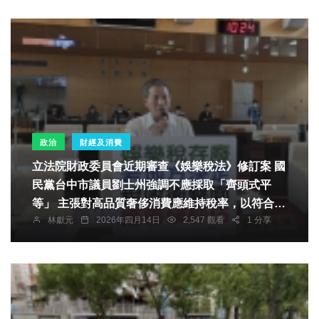
政治
財經及消費
立法院財政委員會近期審查《娛樂稅法》修訂案 國
民黨台中市議員劉士州強調不應採取「齊頭式平
等」 主張對高品質奢侈消費應維持稅率，以符合社
林獻元
2026年四月14日
2,547 觀看
1 分享
會公平