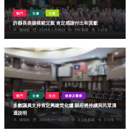
熱門
社會
文教
許縣長表揚模範父親 肯定感謝付出和貢獻
陳朝枝
2026年八月06日
899 觀看
0 分享
熱門
社會
生活
健康及醫療
多數議員支持肯定興建焚化爐 縣府將持續與民眾溝
通說明
陳朝枝
2024年十一月15日
8,176 觀看
0 分享