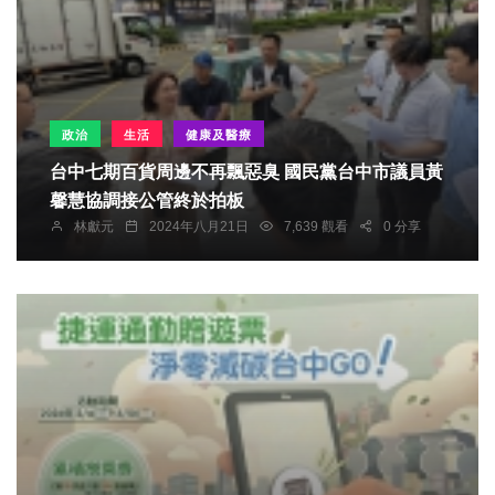
政治
生活
健康及醫療
台中七期百貨周邊不再飄惡臭 國民黨台中市議員黃
馨慧協調接公管終於拍板
林獻元
2024年八月21日
7,639 觀看
0 分享