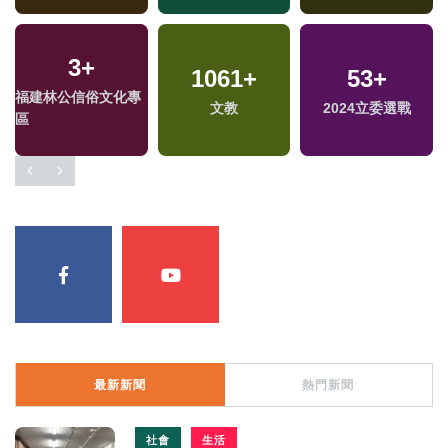
3
+
1061
+
53
+
專
福建林公信俗文化專
文教
2024立委選戰
區
最新新聞
熱門新聞
社會
生活