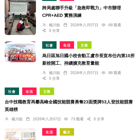
跨局處聯手升級「急救即戰力」中市辦理
CPR+AED 實務演練
楊川欽
2026年八月07日
68 觀看
0 分享
社會
生活
文教
烏日區旭日國小校舍動工盧市長宣布任內第10所
新校開工、持續擴充教育量能
楊川欽
2026年八月07日
88 觀看
0 分享
社會
生活
文教
台中技職教育再攀高峰全國技能競賽勇奪23面獎牌53人登技能競賽
英雄榜
楊川欽
2026年八月07日
73 觀看
0 分享
生活
藝文