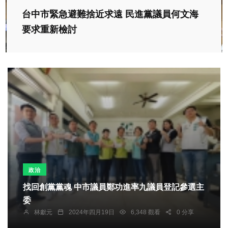
台中市緊急避難捨近求遠 民進黨議員何文海
要求重新檢討
政治
找回創黨黨魂 中市議員鄭功進率九議員登記參選主
委
林獻元
2024年四月19日
6,348 觀看
0 分享