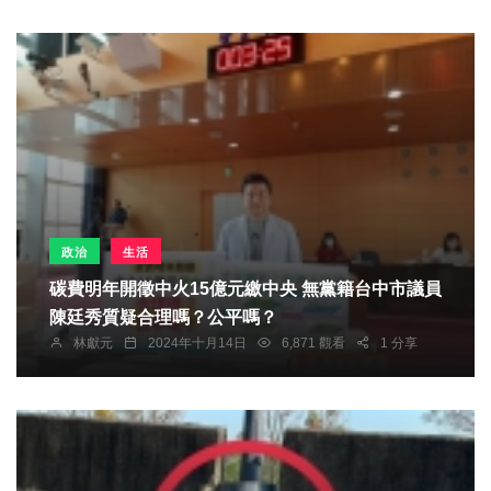
政治
生活
碳費明年開徵中火15億元繳中央 無黨籍台中市議員
陳廷秀質疑合理嗎？公平嗎？
林獻元
2024年十月14日
6,871 觀看
1 分享