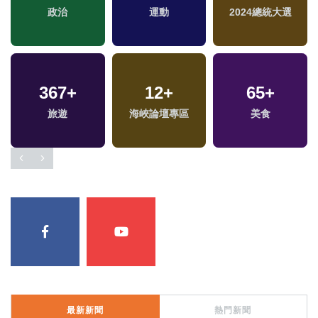
政治
運動
2024總統大選
367
+
12
+
65
+
專
旅遊
海峽論壇專區
美食
最新新聞
熱門新聞