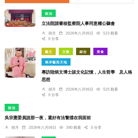
政治
立法院請審核監察院人事同意權公聽會
胡月
2026年八月06日
523 觀看
0 分享
藝文
文教
綜合
美食
兩岸藝苑天地
專訪陸炳文博士談文化記憶，人生哲學 及人格
思想
胡月
2026年八月06日
525 觀看
0 分享
政治
吳宗憲委員說那一夜，還好有法警擋在我面前
胡月
2026年八月06日
390 觀看
0 分享