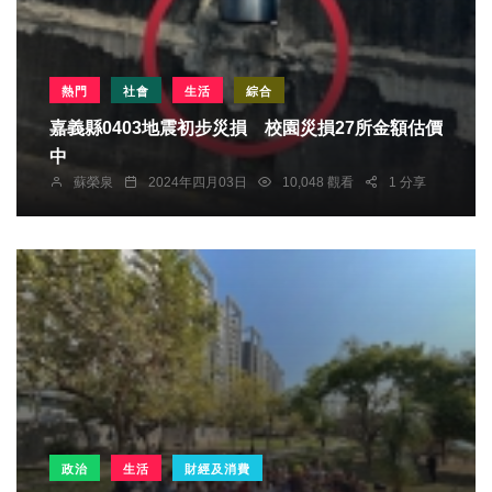
熱門
社會
生活
綜合
嘉義縣0403地震初步災損 校園災損27所金額估價
中
蘇榮泉
2024年四月03日
10,048 觀看
1 分享
政治
生活
財經及消費