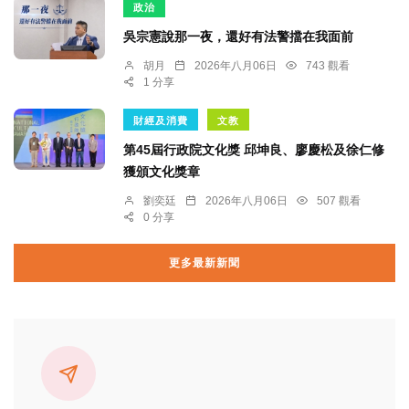
政治
吳宗憲說那一夜，還好有法警擋在我面前
胡月
2026年八月06日
743 觀看
1 分享
財經及消費
文教
第45屆行政院文化獎 邱坤良、廖慶松及徐仁修
獲頒文化獎章
劉奕廷
2026年八月06日
507 觀看
0 分享
更多最新新聞