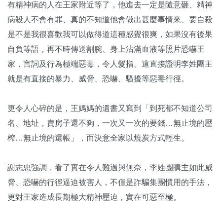
有精神病的人在王家附近等了，他進去一定是隨意砸、精神
病殺人不會有罪、真的不知道他會做出甚麼事情來、要自殺
是不是我很喜歡我可以做得道這種感覺很爽，如果沒有後果
自負等語，再不時傳送割腕、身上沾滿血液等照片恐嚇王
家，言詞及行為極端惡毒，令人髮指。這直接證明李姓團主
就是有直接的暴力、威脅、恐嚇、騷擾等惡毒行徑。
更令人心碎的是，王媽媽的遺書又寫到「到死都不知道公司
名、地址，賣房子還不夠，一次又一次的要錢…無止境的壓
榨…無止境的還帳」，而決意全家以燒炭方式輕生。
謝志忠強調，看了實在令人難過與無奈，李姓團購主如此威
脅、恐嚇的行徑逼迫被害人，不僅是詐騙集團慣用的手法，
更對王家造成長期極大精神壓迫，實在可惡至極。