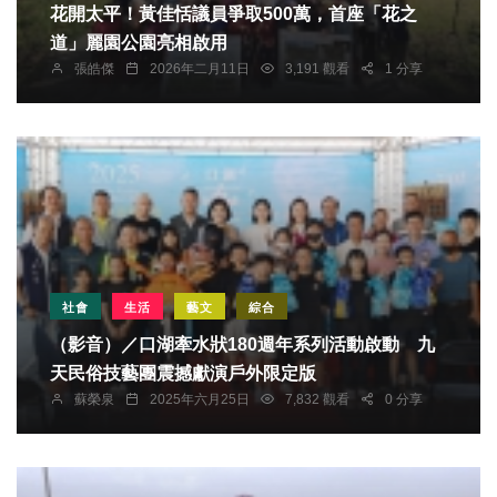
花開太平！黃佳恬議員爭取500萬，首座「花之
道」麗園公園亮相啟用
張皓傑
2026年二月11日
3,191 觀看
1 分享
社會
生活
藝文
綜合
（影音）／口湖牽水狀180週年系列活動啟動 九
天民俗技藝團震撼獻演戶外限定版
蘇榮泉
2025年六月25日
7,832 觀看
0 分享