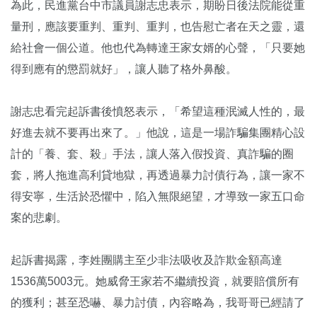
為此，民進黨台中市議員謝志忠表示，期盼日後法院能從重
量刑，應該要重判、重判、重判，也告慰亡者在天之靈，還
給社會一個公道。他也代為轉達王家女婿的心聲，「只要她
得到應有的懲罰就好」，讓人聽了格外鼻酸。
謝志忠看完起訴書後憤怒表示，「希望這種泯滅人性的，最
好進去就不要再出來了。」他說，這是一場詐騙集團精心設
計的「養、套、殺」手法，讓人落入假投資、真詐騙的圈
套，將人拖進高利貸地獄，再透過暴力討債行為，讓一家不
得安寧，生活於恐懼中，陷入無限絕望，才導致一家五口命
案的悲劇。
起訴書揭露，李姓團購主至少非法吸收及詐欺金額高達
1536萬5003元。她威脅王家若不繼續投資，就要賠償所有
的獲利；甚至恐嚇、暴力討債，內容略為，我哥哥已經請了