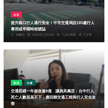
生活
提升路口行人通行安全！中市交通局設185處行人
專用或早開時相號誌
林獻元
2023年七月14日
7,153 觀看
0 分享
政治
社會
交通罰鍰一年超收逾9億 議員吳佩芸：台中行人
死亡人數居高不下，應回歸交通工程與行人安全改
善