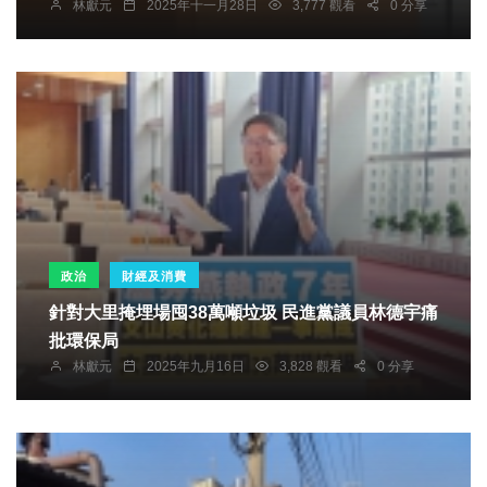
林獻元
2025年十一月28日
3,777 觀看
0 分享
政治
財經及消費
針對大里掩埋場囤38萬噸垃圾 民進黨議員林德宇痛
批環保局
林獻元
2025年九月16日
3,828 觀看
0 分享