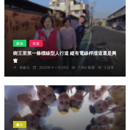
政治
生活
樹王里第一條標線型人行道 縱有電線桿擋道還是興
奮
林獻元
2023年十一月19日
7,962 觀看
1 分享
藝文