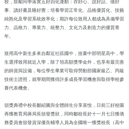
校，鼓勵同學落實五好四化運動：存好心、說好話、做好
事、讀好書及睡好覺；培養學習正常化、品格優質化、技藝
純熟化及學習系統效率化；期許每位致用人都成為具備學習
力、品格力、專業力、統整力、文化力及創造力的優質青
年。
致用高中新生多來自鄰近社區國中，捨棄中部明星高中，學
生選擇致用就近入學，除了領高額獎學金外，也享有最完善
的師資與設備，每位學生畢業可取得勞動部國家級乙、丙級
技術士證照，就學期間獲得許多成長學習機會與取得學校參
賽代表機會。
頒獎典禮中校長鄒紹騰與全體師生分享喜悅，日前三好校園
再獲教育局蔣局長頒發獎狀，同時鄒校長於十一月七日獲僑
務委員會頒發資深優良輔導人員為全國唯一獲獎校長（高中