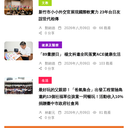
文教
新竹市小小外交官展現國際軟實力 23年台日友
誼世代相傳
鄭銘德
2026年八月09日
66 觀看
0 分享
健康及醫療
「89量腰日」 楊文科邀全民落實ACE健康生活
鄭銘德
2026年八月09日
103 觀看
0 分享
生活
最好玩的父親節！「爸氣集合」出發工程冒險島
邀約13個社福單位孩童一同暢玩！活動收入10%
捐贈臺中市政府社會局
林獻元
2026年八月09日
81 觀看
0 分享