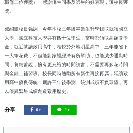
職僅二位獲獎），感謝僑生同學及師生的好表現，讓校長獲
獎。
鄒紹騰校長強調，今年本校三年級畢業生升學錄取就讀國立
大學、國立科技大學共有四十位學生，當時都領取高額獎學
金，就近就讀致用高中，相較於外地明星高中，三年能省下
一大筆花費，不但能對家裡經濟有所幫助，也能減少通勤時
間，養精蓄銳，擁有更充裕的時間讀書，不需要再多花時間
與金錢上補習班。校長同時勉勵所有新生再接再厲，延續致
用高中優良傳統，期許三年後學測、統測成績不負眾望，再
以優異繁星成績創造致用歷史。
分享
0+
1+