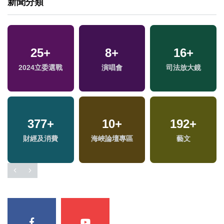
新聞分類
25
+
8
+
16
+
2024立委選戰
演唱會
司法放大鏡
377
+
10
+
192
+
財經及消費
海峽論壇專區
藝文