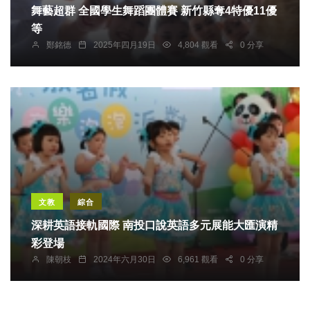
舞藝超群 全國學生舞蹈團體賽 新竹縣奪4特優11優
等
鄭銘德
2025年四月19日
4,804 觀看
0 分享
文教
綜合
深耕英語接軌國際 南投口說英語多元展能大匯演精
彩登場
陳朝枝
2024年六月30日
6,961 觀看
0 分享