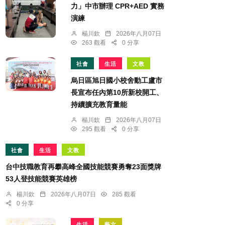
力」中市辦理 CPR+AED 實務
演練
楊川欽
2026年八月07日
263 觀看
0 分享
社會
生活
文教
烏日區旭日國小校舍動工盧市
長宣布任內第10所新校開工、
持續擴充教育量能
楊川欽
2026年八月07日
295 觀看
0 分享
社會
生活
文教
台中技職教育再攀高峰全國技能競賽勇奪23面獎牌
53人登技能競賽英雄榜
楊川欽
2026年八月07日
285 觀看
0 分享
生活
藝文