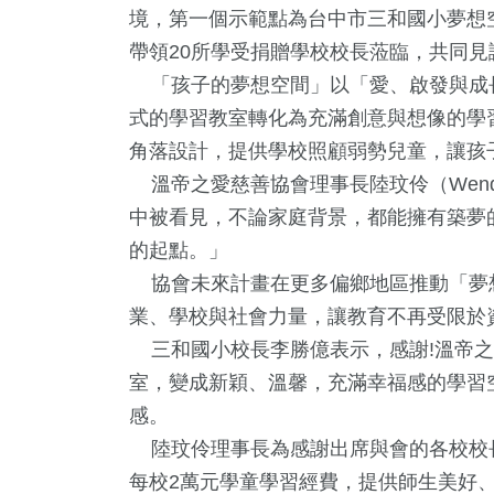
境，第一個示範點為台中市三和國小夢想
帶領20所學受捐贈學校校長蒞臨，共同
「孩子的夢想空間」以「愛、啟發與成長」，Ca
式的學習教室轉化為充滿創意與想像的學
角落設計，提供學校照顧弱勢兒童，讓孩
溫帝之愛慈善協會理事長陸玟伶（Wen
中被看見，不論家庭背景，都能擁有築夢
的起點。」
2
+
4
+
9
+
1587
+
14
+
協會未來計畫在更多偏鄉地區推動「夢
福建林公信俗文
及醫療
綜藝
生活
2024總
業、學校與社會力量，讓教育不再受限於
化專區
三和國小校長李勝億表示，感謝!溫帝之
室，變成新穎、溫馨，充滿幸福感的學習
8
+
172
+
74
+
11
+
710
感。
論
運動
美食
演唱會
綜合
陸玟伶理事長為感謝出席與會的各校校
每校2萬元學童學習經費，提供師生美好