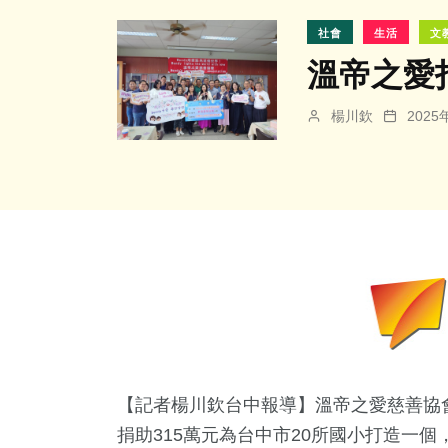
社會
生活
文
溫帝之愛
楊川欽
202
【記者楊川欽台中報導】溫帝之愛慈善協
捐助315萬元為台中市20所國小打造一