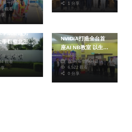
26年一月14日
1 分享
585 觀看
分享
文教
選中流 前進
東海結合ASUS、
求學成新趨勢
NVIDIA打造全台首
大學觀察北部學
座AI NB教室 以生成
川欽
下台中就學趨勢
林獻元
25年二月27日
式AI貫穿校務發展助
2024年七月04日
484 觀看
漢翔推動航太人工智
6,522 觀看
分享
慧
0 分享