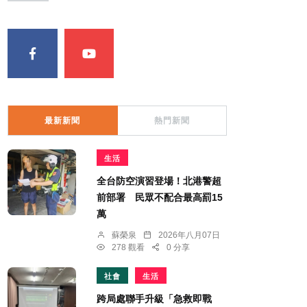
最新新聞
熱門新聞
生活
全台防空演習登場！北港警超
前部署 民眾不配合最高罰15
萬
蘇榮泉
2026年八月07日
278 觀看
0 分享
社會
生活
跨局處聯手升級「急救即戰