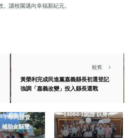
效。讓校園邁向幸福新紀元。
較舊
黃榮利完成民進黨嘉義縣長初選登記
社會
生活
強調「嘉義改變」投入縣長選戰
訓練場率先減碳！中
消費
彰投分署通過ISO
污水接管突破
14064-1認證 以身作
萬戶！年均接管
張皓傑
則培育淨零人才
、補助金額雙創
2026年四月08日
獻元
2,113 觀看
市長新高