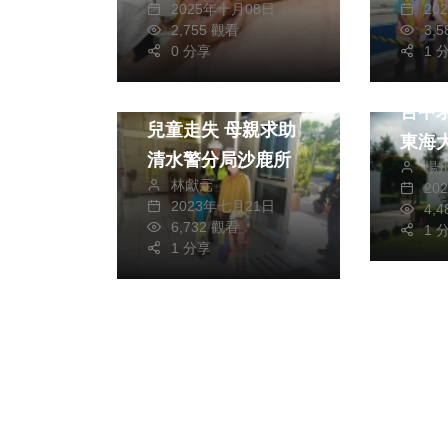
2025年十月08日
20
2,755 觀看
3,
文教
0 分享
1 
不北飄
社會
台中
兒童走失 母親求助
東海
清水警分局沙鹿所
楊
生南
林獻元
20
顯著
2023年七月21日
4,
6,732 觀看
1 
1 分享