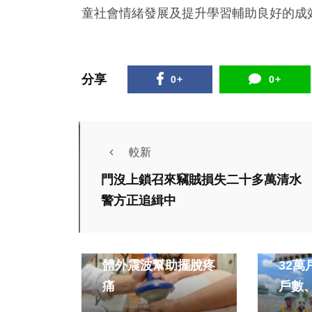
童社會情緒發展及提升學習輔助良好的成
分享
0+
0+
較新
門沒上鎖召來竊賊損失二十多萬清水
政治
警方正追緝中
健康及醫療
財經及
數錢數到「媽媽手」
中市
體外震波幫助擺脫疼
32
痛
戶數
張皓傑
林
歷任