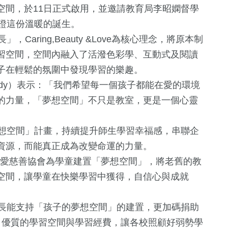
空間，於11日正式啟用，並邀請教育局李昭嫻督學
見證這份溫暖的誕生。
ring,Beauty &Love為核心理念，將原本制
習空間，空間內融入了活潑色彩學、互動式及閱讀
子在輕鬆的氛圍中發現學習的樂趣。
dy）表示：「我們希望每一個孩子都能在愛的環境
的力量，「夢想空間」不只是教室，更是一個心靈
1067
+
67
+
20
+
247
+
想空間」計畫，持續提升師生學習幸福感，串聯企
統大選
政治
兩岸
司法放大鏡
藝文
資源，而能真正成為改變命運的力量。
愛慈善協會為學童建置「夢想空間」，將老舊的教
37
+
空間，讓學童在快樂學習中獲得，自信心與成就
+
422
+
693
+
1
+
兩岸道教文化
旅遊
文教
兩岸藝苑天地
流專區
長能支持「孩子的夢想空間」的建置，更加碼捐助
、優質的學習空間與學習經費，讓各校照顧好弱勢學