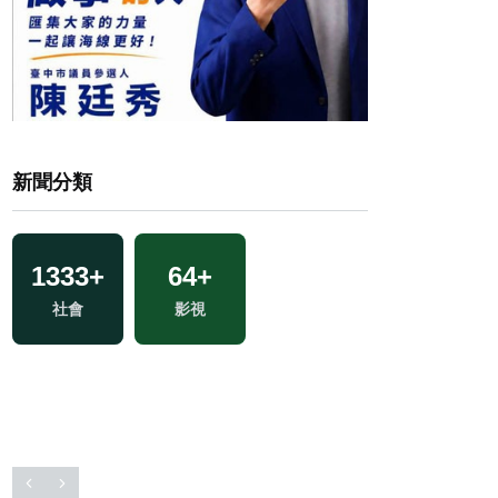
新聞分類
1333
+
64
+
1
+
社會
影視
2023金鐘獎
34
+
交
2024立委選戰