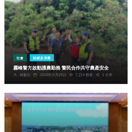
社會
財經及消費
霧峰警方啟動護農勤務 警民合作共守農產安全
林獻元
2024年六月25日
7,214 觀看
1 分享