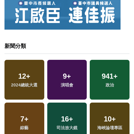
新聞分類
12
+
9
+
941
+
2024總統大選
演唱會
政治
7
+
16
+
10
+
福
綜藝
司法放大鏡
海峽論壇專區
區