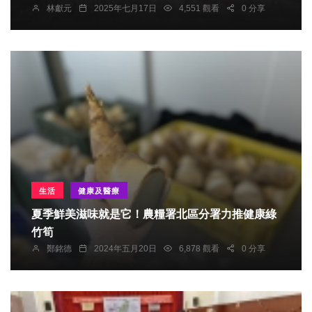
林獻元
2025年七月17日
4,551 觀看
0 分享
生活
健康及醫療
夏季鮮美滋味就是它！農糧署北區分署力推健康綠
竹筍
鄭銘德
2024年五月20日
6,878 觀看
0 分享