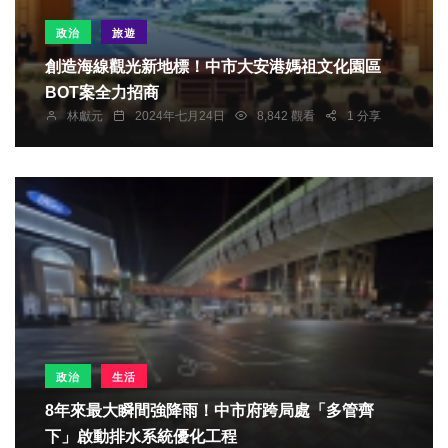
政治
旅遊
創造海線觀光新地標！中市大安港媽祖文化園區
BOT案全力招商
林獻元
2024年七月24日
8,842 觀看
1 分享
政治
生活
8年來最大瞬間強降雨！中市府跨局處「多管齊
下」啟動排水系統優化工程