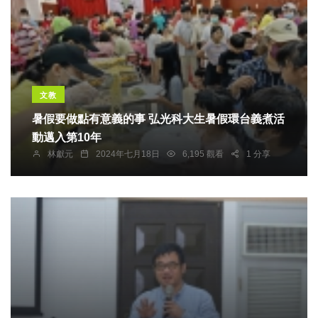
文教
暑假要做點有意義的事 弘光科大生暑假環台義煮活
動邁入第10年
林獻元
2024年七月18日
6,195 觀看
1 分享