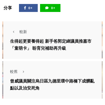
分享
0+
0+
較新
生得起更要養得起 新手爸郭定緯議員推嘉市
「童萌卡」 盼育兒補助再升級
較舊
曾威議員關注烏日區九德里環中路橋下成髒亂
點以及治安死角