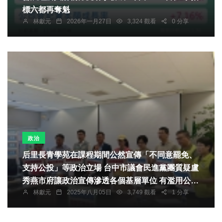
標六都再奪魁
林獻元
2026年一月27日
3,324 觀看
0 分享
政治
后里長青學苑在課程期間公然宣傳「不同意罷免、
支持公投」等政治立場 台中市議會民進黨團質疑盧
秀燕市府讓政治宣傳滲透各個基層單位 有濫用公部
林獻元
2025年八月05日
3,749 觀看
1 分享
門資源之嫌 中市后里區公所：違反行政中立、已要
求委辦單位解職