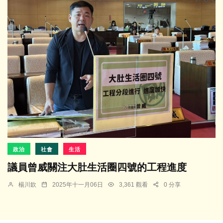
政治
社會
生活
議員曾威關注大肚生活圈四號的工程進度
楊川欽
2025年十一月06日
3,361 觀看
0 分享