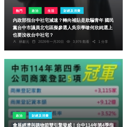
熱門
政治
生活
財經及消費
內政部指台中社宅減速？轉向補貼是欺騙青年 國民
黨台中市議員北屯區擬參選人吳宗學嗆何欣純選上
也要沒收台中社宅？
林獻元
2026年一月20日
3,976 觀看
1 分享
政治
財經及消費
會展經濟與購物節雙引擎發威！台中114年第4季指