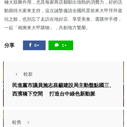
極大鼓舞作用，尤其每家商店都顯出強勁的消費力，好的活
動期待大家來支持，這次誠摯邀請全國民眾前來大甲拜拜遊
玩之餘，也別忘了走訪在地好店、享受美食、選購伴手禮，
一起「相揪來大甲購物」，共創地方繁榮。
分享
0+
1+
較新
民進黨市議員施志昌籲建設局主動盤點國三、
西濱橋下空間 打造台中綠色新動脈
較舊