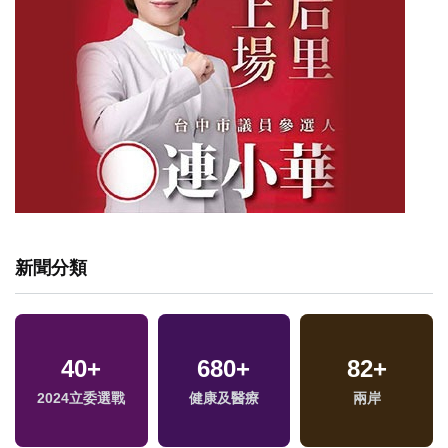
新聞分類
40
+
680
+
82
+
專
2024立委選戰
健康及醫療
兩岸