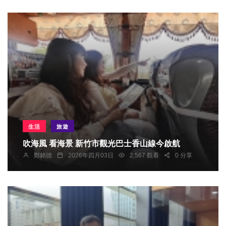
生活
旅遊
吹海風 看海景 新竹市觀光巴士香山線今啟航
鄭銘德
2026年四月03日
2,567 觀看
0 分享