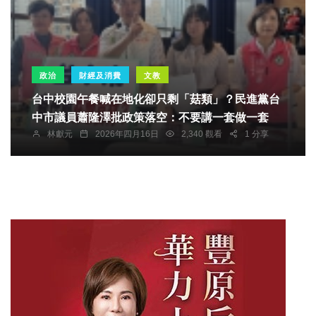
政治
財經及消費
文教
台中校園午餐喊在地化卻只剩「菇類」？民進黨台
中市議員蕭隆澤批政策落空：不要講一套做一套
林獻元
2026年四月16日
2,340 觀看
1 分享