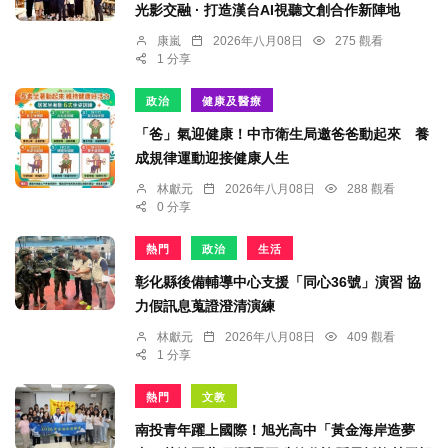
光影交融 · 打造漢台AI視聽文創合作新陣地
康嵐
2026年八月08日
275 觀看
1 分享
政治
健康及醫療
「爸」氣迎健康！中市衛生局邀爸爸動起來 養
成規律運動迎接健康人生
林獻元
2026年八月08日
288 觀看
0 分享
熱門
政治
生活
彰化縣後備輔導中心支援「同心36號」演習 協
力假訊息蒐證澄清演練
林獻元
2026年八月08日
409 觀看
1 分享
熱門
文教
南投青年躍上國際！旭光高中「黃金海岸造夢