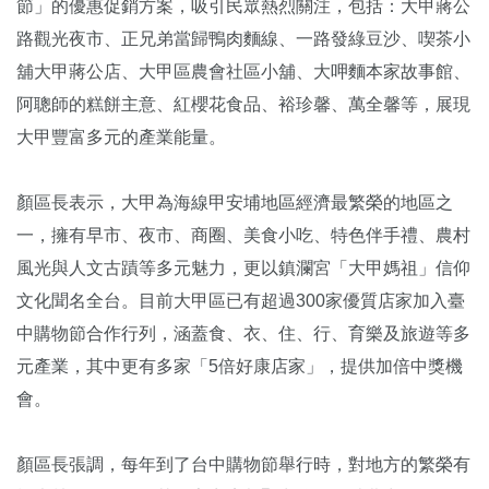
節」的優惠促銷方案，吸引民眾熱烈關注，包括：大甲蔣公
路觀光夜市、正兄弟當歸鴨肉麵線、一路發綠豆沙、喫茶小
舖大甲蔣公店、大甲區農會社區小舖、大呷麵本家故事館、
阿聰師的糕餅主意、紅櫻花食品、裕珍馨、萬全馨等，展現
大甲豐富多元的產業能量。
顏區長表示，大甲為海線甲安埔地區經濟最繁榮的地區之
一，擁有早市、夜市、商圈、美食小吃、特色伴手禮、農村
風光與人文古蹟等多元魅力，更以鎮瀾宮「大甲媽祖」信仰
文化聞名全台。目前大甲區已有超過300家優質店家加入臺
中購物節合作行列，涵蓋食、衣、住、行、育樂及旅遊等多
元產業，其中更有多家「5倍好康店家」，提供加倍中獎機
會。
顏區長張調，每年到了台中購物節舉行時，對地方的繁榮有