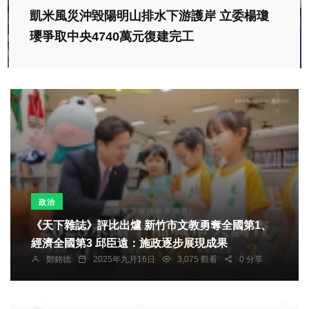
凱米風災沖毀陽明山排水下游護岸 立委楊瓊
瓔爭取中央4740萬元復建完工
政治
《天下雜誌》評比出爐 新竹市文教勇奪全國第1、
經濟全國第3 邱臣遠：施政逐步展現成果
鄭銘德
2025年九月16日
3,075 觀看
0 分享