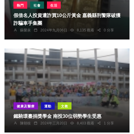
熱門
社會
生活
假借名人投資遭詐買10公斤黃金 嘉義縣刑警隊破獲
詐騙車手集團
蘇榮泉
2024年九月06日
8,135 觀看
0 分享
健康及醫療
運動
文教
鐵騎環臺捐獎學金 南投30位弱勢學生受惠
陳朝枝
2024年三月20日
8,403 觀看
1 分享