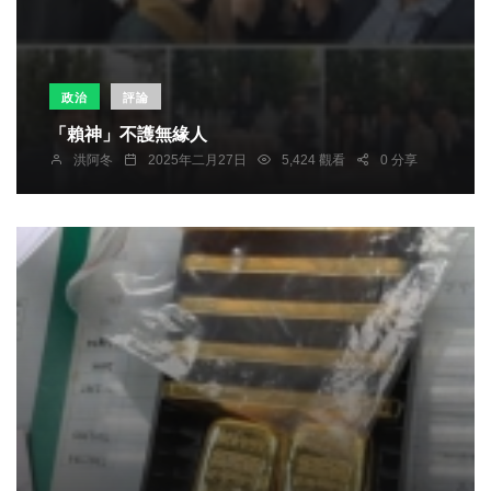
政治
評論
「賴神」不護無緣人
洪阿冬
2025年二月27日
5,424 觀看
0 分享