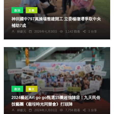
政治
文教
神圳國中797萬操場整建開工 立委楊瓊瓔爭取中央
補助7成
林獻元
2026年七月30日
1,142 觀看
1 分享
政治
藝文
2024藝起Art go go甄選15團超強陣容！九天民俗
技藝團《廟埕時光同樂會》打頭陣
林獻元
2024年八月01日
7,758 觀看
1 分享