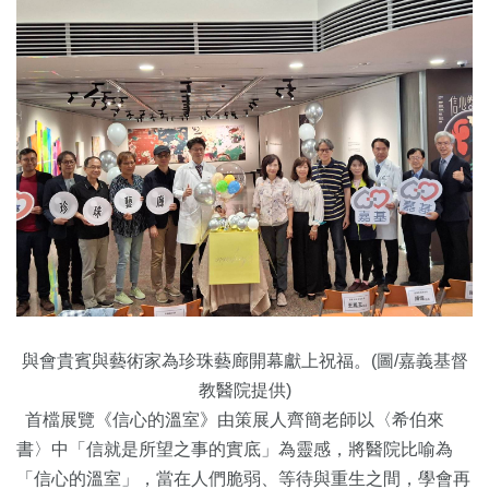
與會貴賓與藝術家為珍珠藝廊開幕獻上祝福。(圖/嘉義基督
教醫院提供)
首檔展覽《信心的溫室》由策展人齊簡老師以〈希伯來
書〉中「信就是所望之事的實底」為靈感，將醫院比喻為
「信心的溫室」，當在人們脆弱、等待與重生之間，學會再