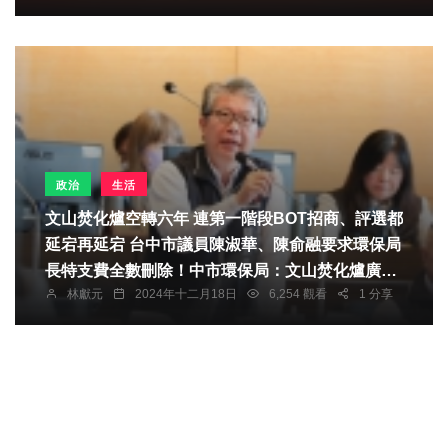
政治
生活
文山焚化爐空轉六年 連第一階段BOT招商、評選都
延宕再延宕 台中市議員陳淑華、陳俞融要求環保局
長特支費全數刪除！中市環保局：文山焚化爐廣納
林獻元
2024年十二月18日
6,254 觀看
1 分享
建議全廠換新 預計明年動工加速改善空污