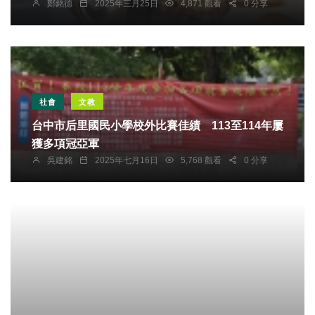
鄭銘德
2025年三月25日
4,871 觀看
0 分享
社會
文教
台中市后里國民小學校外比賽佳績 113至114年屢
獲多項冠亞軍
吳建銘
2025年七月16日
5,768 觀看
0 分享