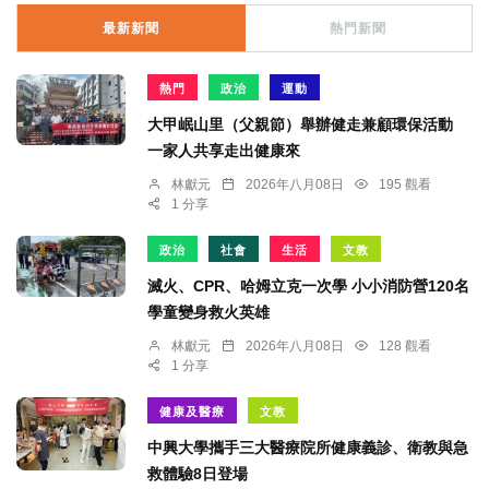
最新新聞
熱門新聞
熱門
政治
運動
大甲岷山里（父親節）舉辦健走兼顧環保活動
一家人共享走出健康來
林獻元
2026年八月08日
195 觀看
1 分享
政治
社會
生活
文教
滅火、CPR、哈姆立克一次學 小小消防營120名
學童變身救火英雄
林獻元
2026年八月08日
128 觀看
1 分享
健康及醫療
文教
中興大學攜手三大醫療院所健康義診、衛教與急
救體驗8日登場