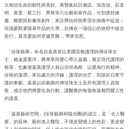
次相信生命的韌性與美好。展覽集結呂迦諾、張浩強、莊道
明、黃萱、蔡三行、齊簡等六位藝術家作品，分別擅於繪
畫、雕塑與影像等創作，來詮釋信仰與希望在病痛中綻放；
現場參觀者隨著作品的引導，彷彿在一場信心的旅程中緩步
前行，看見愛如何穿越苦難 ，帶來安慰。
「珍珠藝廊」命名自嘉基首位美國宣教護理師傅珍珠女
士，她遠渡重洋，將專業與愛心帶入嘉義，奠定現代護理的
根基，也象徵嘉基護理人員以信仰為根、以愛為行的精神。
珍珠的溫潤，來自歲月的淬鍊；護理的光芒，則源於日夜守
護的奉獻。嘉基以此藝廊向傅珍珠女士及所有護理人員致
敬，感念他們將愛化為行動，讓醫療的每個角落都閃耀人性
的溫度。
「嘉基藝術空間」(珍珠藝廊和陽光圈)的成立，是「全人醫
療」的延伸。藝術進入醫院，不僅改變牆上的色彩，更改變