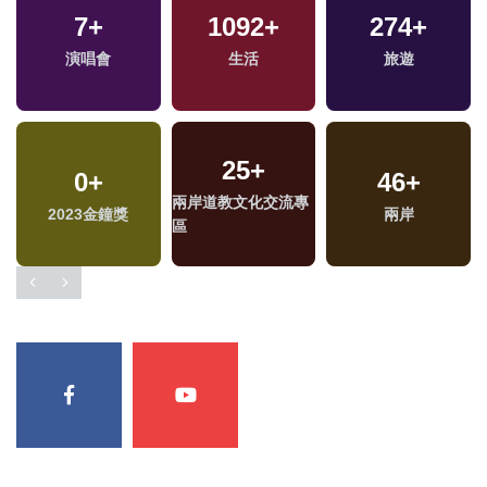
7
+
1092
+
274
+
演唱會
生活
旅遊
25
+
0
+
46
+
兩岸道教文化交流專
兩
2023金鐘獎
兩岸
區
區