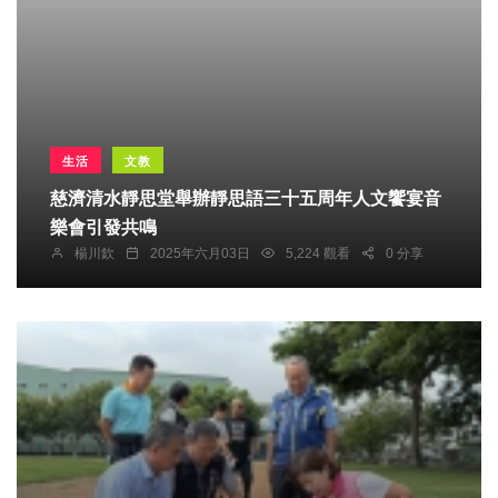
生活
文教
慈濟清水靜思堂舉辦靜思語三十五周年人文饗宴音
樂會引發共鳴
楊川欽
2025年六月03日
5,224 觀看
0 分享