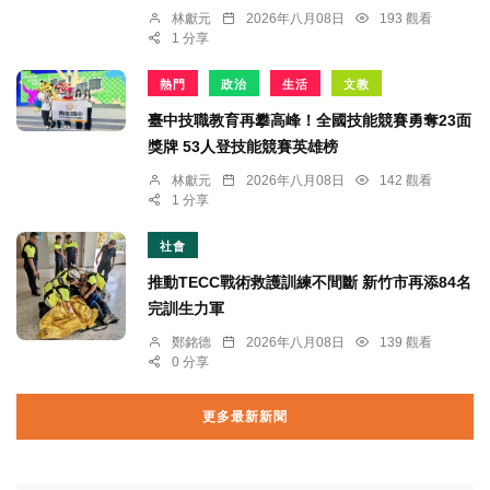
林獻元
2026年八月08日
193 觀看
1 分享
熱門
政治
生活
文教
臺中技職教育再攀高峰！全國技能競賽勇奪23面
獎牌 53人登技能競賽英雄榜
林獻元
2026年八月08日
142 觀看
1 分享
社會
推動TECC戰術救護訓練不間斷 新竹市再添84名
完訓生力軍
鄭銘德
2026年八月08日
139 觀看
0 分享
更多最新新聞